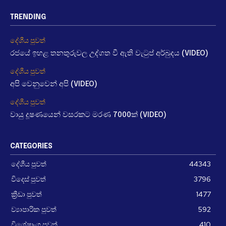
TRENDING
දේශීය පුවත්
රජයේ ඉහළ තනතුරුවල උද්ගත වී ඇති වැටුප් අර්බුදය (VIDEO)
දේශීය පුවත්
අපි වෙනුවෙන් අපි (VIDEO)
දේශීය පුවත්
වායු දූෂණයෙන් වසරකට මරණ 7000ක් (VIDEO)
CATEGORIES
දේශීය පුවත්
44343
විදෙස් පුවත්
3796
ක්‍රීඩා පුවත්
1477
ව්‍යාපාරික පුවත්
592
විශේෂාංග පුවත්
410