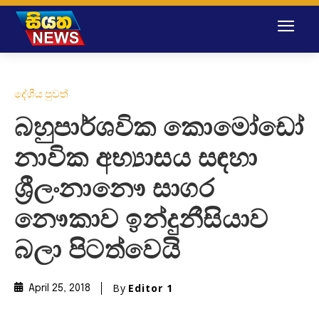
දේශීය පුවත්
බහුපාර්ශවික කොමෝඩෝ
නාවික අභ්‍යාසය සඳහා
ශ්‍රීලංනානෞ සාගර
නෞකාව ඉන්දුනීසියාව
බලා පිටත්වෙයි
By
Editor 1
April 25, 2018