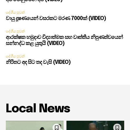
දේශීය පුවත්
වායු දූෂණයෙන් වසරකට මරණ 7000ක් (VIDEO)
දේශීය පුවත්
ආරක්ෂක හමුදාව විද්‍යාත්මක සහ වෘත්තීය නිපුණත්වයෙන්
සන්නද්ධ කළ යුතුයි (VIDEO)
දේශීය පුවත්
නිරිතට අද සිට තද වැසි (VIDEO)
Local News