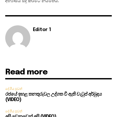
අභ්‍යාසය සිදු කිරීමට නියමිතය.
Editor 1
Read more
දේශීය පුවත්
රජයේ ඉහළ තනතුරුවල උද්ගත වී ඇති වැටුප් අර්බුදය
(VIDEO)
දේශීය පුවත්
අපි වෙනුවෙන් අපි (VIDEO)