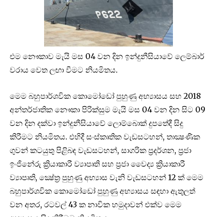
එම නෞකාව මැයි මස 04 වන දින ඉන්දුනීසියාවේ ලෙම්බාර්
වරාය වෙත ලඟා වීමට නියමිතය.
මෙම බහුපාර්ශවික කොමෝඩෝ පුහුණු අභ්‍යාසය සහ 2018
අන්තර්ජාතික නෞකා පිරික්සුම මැයි මස 04 වන දින සිට 09
වන දින දක්වා ඉන්දුනීසියා‍වේ ලොම්බොක් දුපතේදී සිදු
කිරීමට නියමිතය. එහිදී සංස්කෘතික වැඩසටහන්, තාක්‍ෂණික
ගුවන් කටයුතු පිළිබඳ වැඩසටහන්, සාගරික ප්‍රදර්ශන, ප්‍රජා
ඉංජිනේරු ක්‍රියාකාරී ව්‍යාපෘති සහ ප්‍රජා වෛද්‍ය ක්‍රියාකාරී
ව්‍යාපෘති, ක්‍ෂේත්‍ර පුහුණු අභ්‍යාස වැනි වැඩසටහන් 12 ක් මෙම
බහුපාර්ශවික කොමෝඩෝ පුහුණු අභ්‍යාසය සඳහා ඇතුලත්
වන අතර, රටවල් 43 ක නාවික හමුදාවන් එක්ව මෙම