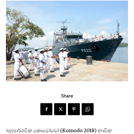
Share
බහුපාර්ශවික කොමෝඩෝ (Komodo 2018) නාවික