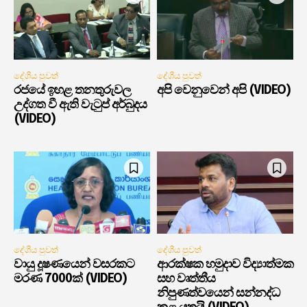
දේශීය පුවත්
දේශීය පුවත්
රජයේ ඉහළ තනතුරුවල
අපි වෙනුවෙන් අපි (VIDEO)
උද්ගත වී ඇති වැටුප් අර්බුදය
(VIDEO)
දේශීය පුවත්
දේශීය පුවත්
වායු දූෂණයෙන් වසරකට
ආරක්ෂක හමුදාව විද්‍යාත්මක
මරණ 7000ක් (VIDEO)
සහ වෘත්තීය
නිපුණත්වයෙන් සන්නද්ධ