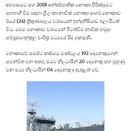
අභ්‍යාසයට සහ 2018 අන්තර්ජාතික නෞකා පිරික්සුමට
සහභාගී වීම සඳහා ශ්‍රී ලංකා නාවික නෞකා සාගර නෞකාව
ඊයේ (‍24) ත්‍රිකුණාමලය වරායෙන් ඉන්දුනීසියාව බලා පිටත්
විය. මෙම නෞකාව වරායෙන් පිටත්වීම නාවික හමුදා
සම්ප්‍රදායානුකූල චාරිත්‍ර මධ්‍යයේ සිදු කෙරුණි.
නෞකාවේ සමස්ථ කාර්යය මණ්ඩලය 192 දෙනෙකුගෙන්
සමන්විත වන අතර, එයට නිලධාරීන් 20 දෙනෙකු සහ පුහුණු
වන මධ්‍ය නිලධාරීන් 04 දෙනෙකු ද ඇතුළත් වේ.