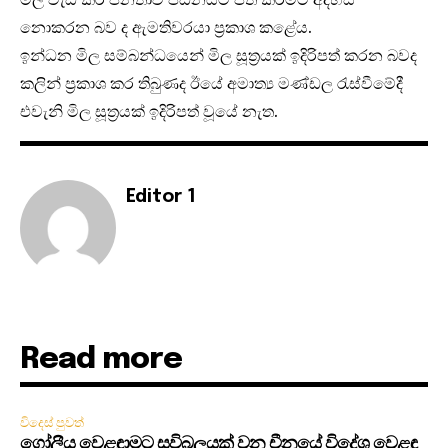
නොකරන බව ද ඇමතිවරයා ප්‍රකාශ කළේය.
ඉන්ධන මිල සම්බන්ධයෙන් මිල සූත්‍රයක් ඉදිරිපත් කරන බවද
කලින් ප්‍රකාශ කර තිබුණද ඊයේ අමාත්‍ය මණ්ඩල රැස්වීමේදී
එවැනි මිල සූත්‍රයක් ඉදිරිපත් වූයේ නැත.
Editor 1
Read more
විදෙස් පුවත්
ගෝලීය වෙළඳාමට සවිබලයක් වන චීනයේ විදේශ වෙළඳ