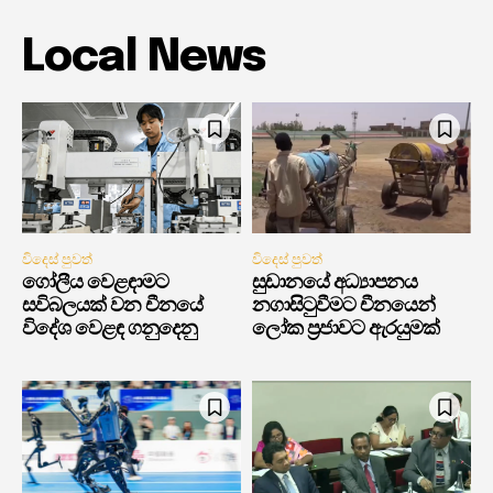
Local News
විදෙස් පුවත්
විදෙස් පුවත්
ගෝලීය වෙළඳාමට
සුඩානයේ අධ්‍යාපනය
සවිබලයක් වන චීනයේ
නගාසිටුවීමට චීනයෙන්
විදේශ වෙළඳ ගනුදෙනු
ලෝක ප්‍රජාවට ඇරයුමක්