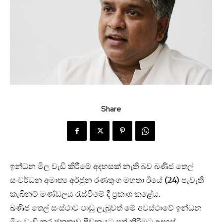
Share
ඉන්ධන මිල වැඩි කිරීමේ අදහසක් නැති බව ඛණිජ තෙල්
සංවර්ධන අමාත්‍ය අර්ජුන රණතුංග මහතා ඊයේ (24) පැවැති
කැබිනට් මණ්ඩලය රැස්වීමේ දී ප්‍රකාශ කළේය.
ඛණිජ තෙල් සංස්ථාව පාඩු ලැබුවත් මේ අවස්ථාවේ ඉන්ධන
මිල වැඩි කර ජනතාව පීඩනයට පත් කිරීමට අදහස්