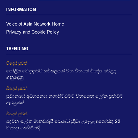
INFORMATION
Voice of Asia Network Home
Privacy and Cookie Policy
TRENDING
විදෙස් පුවත්
ගෝලීය වෙළඳාමට සවිබලයක් වන චීනයේ විදේශ වෙළඳ
ගනුදෙනු
විදෙස් පුවත්
සුඩානයේ අධ්‍යාපනය නගාසිටුවීමට චීනයෙන් ලෝක ප්‍රජාවට
ඇරයුමක්
විදෙස් පුවත්
දෙවන ලෝක මානවරූපී රොබෝ ක්‍රීඩා උලෙළ අගෝස්තු 22
වැනිදා බෙයිජිංහිදී