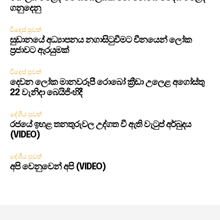
ගනුදෙනු
විදෙස් පුවත්
සුඩානයේ අධ්‍යාපනය නගාසිටුවීමට චීනයෙන් ලෝක
ප්‍රජාවට ඇරයුමක්
විදෙස් පුවත්
දෙවන ලෝක මානවරූපී රොබෝ ක්‍රීඩා උලෙළ අගෝස්තු
22 වැනිදා බෙයිජිංහිදී
දේශීය පුවත්
රජයේ ඉහළ තනතුරුවල උද්ගත වී ඇති වැටුප් අර්බුදය
(VIDEO)
දේශීය පුවත්
අපි වෙනුවෙන් අපි (VIDEO)