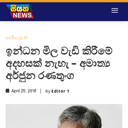
දේශීය පුවත්
ඉන්ධන මිල වැඩි කිරීමේ
අදහසක් නැහැ – අමාත්‍ය
අර්ජුන රණතුංග
By
Editor 1
April 25, 2018