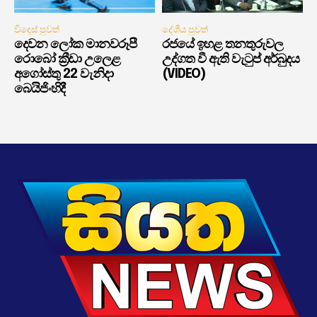
විදෙස් පුවත්
දේශීය පුවත්
දෙවන ලෝක මානවරූපී
රජයේ ඉහළ තනතුරුවල
රොබෝ ක්‍රීඩා උලෙළ
උද්ගත වී ඇති වැටුප් අර්බුදය
අගෝස්තු 22 වැනිදා
(VIDEO)
බෙයිජිංහිදී