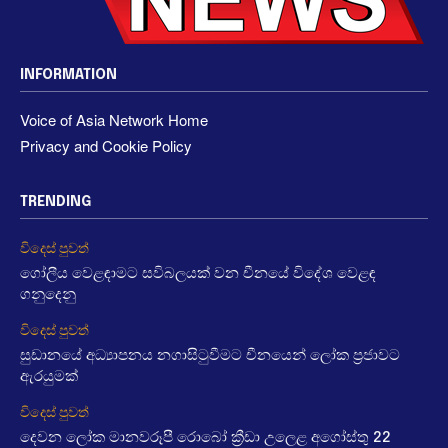
INFORMATION
Voice of Asia Network Home
Privacy and Cookie Policy
TRENDING
විදෙස් පුවත්
ගෝලීය වෙළඳාමට සවිබලයක් වන චීනයේ විදේශ වෙළඳ
ගනුදෙනු
විදෙස් පුවත්
සුඩානයේ අධ්‍යාපනය නගාසිටුවීමට චීනයෙන් ලෝක ප්‍රජාවට
ඇරයුමක්
විදෙස් පුවත්
දෙවන ලෝක මානවරූපී රොබෝ ක්‍රීඩා උලෙළ අගෝස්තු 22