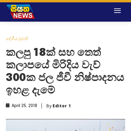
දේශීය පුවත්
කලපු 18ක් සහ තෙත්
කලාපයේ මිරිදිය වැව්
300ක ජල ජීවී නිෂ්පාදනය
ඉහළ දැමේ
By
Editor 1
April 25, 2018