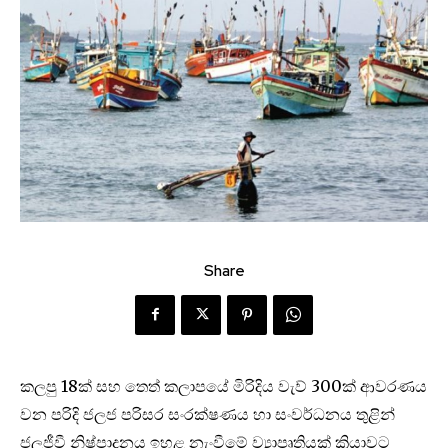
Share
කලපු 18ක් සහ තෙත් කලාපයේ මිරිදිය වැව් 300ක් ආවරණය
වන පරිදි ජලජ පරිසර සංරක්ෂණය හා සංවර්ධනය තුළින්
ජලජීවී නිෂ්පාදනය ඉහළ නැංවීමේ ව්‍යාපෘතියක් ක්‍රියාවට