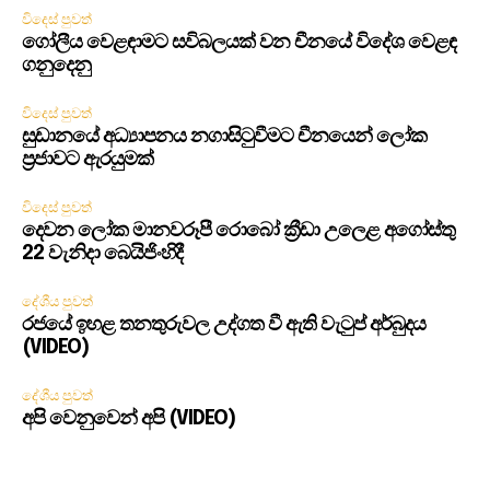
විදෙස් පුවත්
ගෝලීය වෙළඳාමට සවිබලයක් වන චීනයේ විදේශ වෙළඳ
ගනුදෙනු
විදෙස් පුවත්
සුඩානයේ අධ්‍යාපනය නගාසිටුවීමට චීනයෙන් ලෝක
ප්‍රජාවට ඇරයුමක්
විදෙස් පුවත්
දෙවන ලෝක මානවරූපී රොබෝ ක්‍රීඩා උලෙළ අගෝස්තු
22 වැනිදා බෙයිජිංහිදී
දේශීය පුවත්
රජයේ ඉහළ තනතුරුවල උද්ගත වී ඇති වැටුප් අර්බුදය
(VIDEO)
දේශීය පුවත්
අපි වෙනුවෙන් අපි (VIDEO)