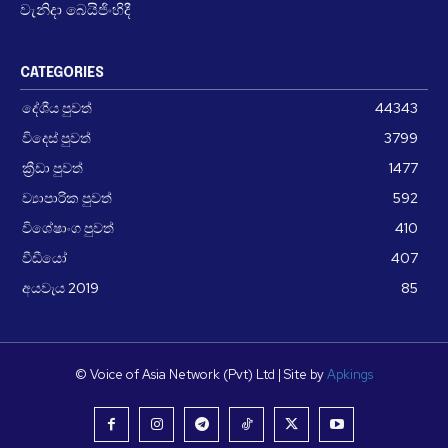
වැනිදා බෙයිජිංහිදී
CATEGORIES
දේශීය පුවත්
44343
විදෙස් පුවත්
3799
ක්‍රීඩා පුවත්
1477
ව්‍යාපාරික පුවත්
592
විශේෂාංග පුවත්
410
වීඩීයෝ
407
අයවැය 2019
85
© Voice of Asia Network (Pvt) Ltd | Site by
Apkings