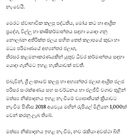
නැංවෙයි.
මෙරට ස්වාභාවික කලපු පද්ධතිය, මෝය කට හා ආශ්‍රිත
ප්‍රදේශ, විල්ලු හා කෘෂිකර්මාන්තය සඳහා යොදා ගනු
නොලබන අතිරික්ත ජලය සහිත තෙත් කලාපයේ කුඩා හා
මධ්‍ය පරිමාණයේ අභ්‍යන්තර ජලාශ,
තිරසර කළමනාකරණයකින් යුතුව ධීවර කර්මාන්තය සඳහා
යොදා ගැනීමට ඉහළ හැකියාවක් පවතී.
එබැවින්, ශ්‍රී ලංකාවේ කලපු හා අභ්‍යන්තර ජලාශ ආශ්‍රිත ජලජ
පරිසර සංරක්ෂණය සහ සංවර්ධනය හා ජලජීවී වගාව තුළින්
මත්ස්‍ය නිෂ්පාදනය ඉහළ නැංවීමේ ව්‍යාපෘතියක් ක්‍රියාවට
නැංවීම පිණිස 2018 අයවැය මඟින් රුපියල් මිලියන 1,000ක්
වෙන් කරනු ලැබ තිබේ.
මත්ස්‍ය නිෂ්පාදනය ඉහළ නැංවීම, නව රැකියා අවස්ථා බිහි