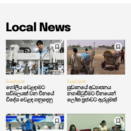
Local News
විදෙස් පුවත්
විදෙස් පුවත්
ගෝලීය වෙළඳාමට
සුඩානයේ අධ්‍යාපනය
සවිබලයක් වන චීනයේ
නගාසිටුවීමට චීනයෙන්
විදේශ වෙළඳ ගනුදෙනු
ලෝක ප්‍රජාවට ඇරයුමක්