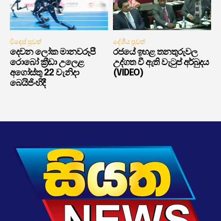
විදෙස් පුවත්
දේශීය පුවත්
දෙවන ලෝක මානවරූපී
රජයේ ඉහළ තනතුරුවල
රොබෝ ක්‍රීඩා උලෙළ
උද්ගත වී ඇති වැටුප් අර්බුදය
අගෝස්තු 22 වැනිදා
(VIDEO)
බෙයිජිංහිදී