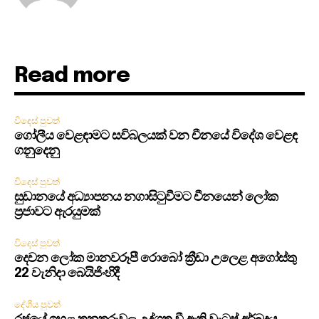
Read more
විදෙස් පුවත්
ගෝලීය වෙළඳාමට සවිබලයක් වන චීනයේ විදේශ වෙළඳ
ගනුදෙනු
විදෙස් පුවත්
සුඩානයේ අධ්‍යාපනය නගාසිටුවීමට චීනයෙන් ලෝක
ප්‍රජාවට ඇරයුමක්
විදෙස් පුවත්
දෙවන ලෝක මානවරූපී රොබෝ ක්‍රීඩා උලෙළ අගෝස්තු
22 වැනිදා බෙයිජිංහිදී
දේශීය පුවත්