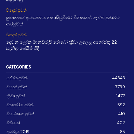
විදෙස් පුවත්
සුඩානයේ අධ්‍යාපනය නගාසිටුවීමට චීනයෙන් ලෝක ප්‍රජාවට
ඇරයුමක්
විදෙස් පුවත්
දෙවන ලෝක මානවරූපී රොබෝ ක්‍රීඩා උලෙළ අගෝස්තු 22
වැනිදා බෙයිජිංහිදී
CATEGORIES
දේශීය පුවත්
44343
විදෙස් පුවත්
3799
ක්‍රීඩා පුවත්
1477
ව්‍යාපාරික පුවත්
592
විශේෂාංග පුවත්
410
වීඩීයෝ
407
අයවැය 2019
85