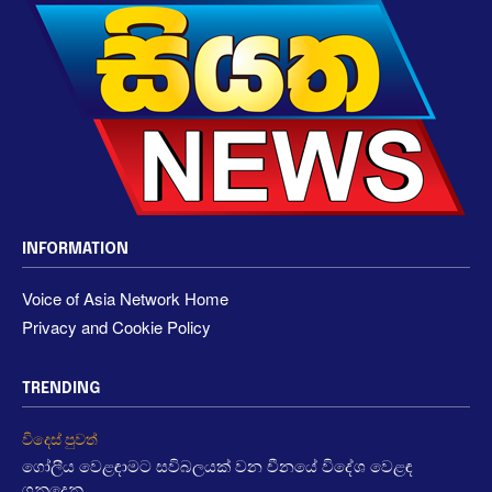
INFORMATION
Voice of Asia Network Home
Privacy and Cookie Policy
TRENDING
විදෙස් පුවත්
ගෝලීය වෙළඳාමට සවිබලයක් වන චීනයේ විදේශ වෙළඳ
ගනුදෙනු