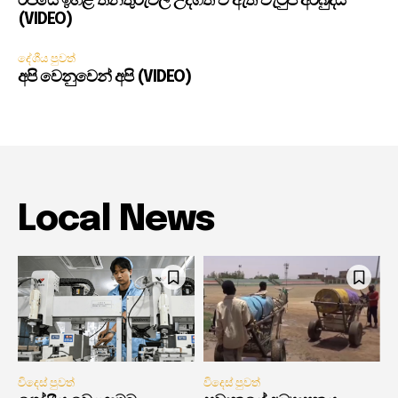
රජයේ ඉහළ තනතුරුවල උද්ගත වී ඇති වැටුප් අර්බුදය
(VIDEO)
දේශීය පුවත්
අපි වෙනුවෙන් අපි (VIDEO)
Local News
විදෙස් පුවත්
විදෙස් පුවත්