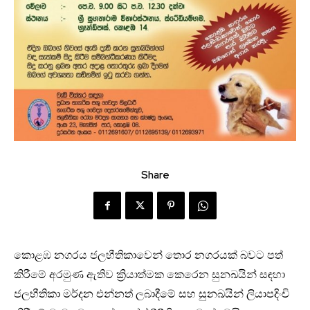
Share
කොළඹ නගරය ජලභීතිකාවෙන් තොර නගරයක් බවට පත්
කිරීමේ අරමුණ ඇතිව ක්‍රියාත්මක කෙරෙන සුනඛයින් සඳහා
ජලභීතිකා මර්දන එන්නත් ලබාදීමේ සහ සුනඛයින් ලියාපදිංචි