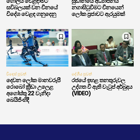
ගෝලීය වෙළඳාමට
සුඩානයේ අධ්‍යාපනය
සවිබලයක් වන චීනයේ
නගාසිටුවීමට චීනයෙන්
විදේශ වෙළඳ ගනුදෙනු
ලෝක ප්‍රජාවට ඇරයුමක්
විදෙස් පුවත්
දේශීය පුවත්
දෙවන ලෝක මානවරූපී
රජයේ ඉහළ තනතුරුවල
රොබෝ ක්‍රීඩා උලෙළ
උද්ගත වී ඇති වැටුප් අර්බුදය
අගෝස්තු 22 වැනිදා
(VIDEO)
බෙයිජිංහිදී