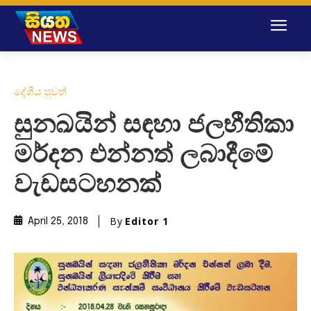
දේශීය පුවත්
සුනඛයින් සඳහා ජලභීතිකා
මර්දන එන්නත් ලබාදීමේ
වැඩසටහනක්
By
Editor 1
April 25, 2018