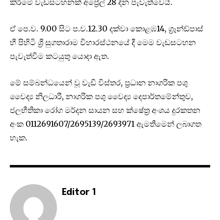
කිරීමේ වැඩසටහනක් අප්‍රේල් 28 දින පැවැත්වෙයි.
ඒ පෙ.ව. 9.00 සිට ප.ව.12.30 දක්වා කොළඹ14, ග්‍රෑන්ඩ්පාස්
හී පිහිටි ශ්‍රී සුගතාරාම විහාරස්ථනයේ දී මෙම වැඩසටහන
පැවැත්වීම කටයුතු යොදා ඇත.
මේ සම්බන්ධයෙන් වූ වැඩි විස්තර, ප්‍රධාන නාගරික පශු
වෛද්‍ය නිලධාරී, නාගරික පශු වෛද්‍ය දෙපාර්තමේන්තුව,
ජලභීතිකා රෝග මර්දන සායන සහ ක්ෂේත්‍ර අංශය දුරකතන
අංක 0112691607/2695139/2693971 ඇමතීමෙන් ලබාගත
හැක.
Editor 1