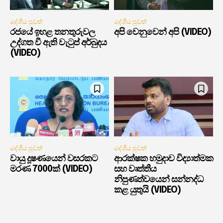
දේශීය පුවත්
දේශීය පුවත්
රජයේ ඉහළ තනතුරුවල
අපි වෙනුවෙන් අපි (VIDEO)
උද්ගත වී ඇති වැටුප් අර්බුදය
(VIDEO)
දේශීය පුවත්
දේශීය පුවත්
වායු දූෂණයෙන් වසරකට
ආරක්ෂක හමුදාව විද්‍යාත්මක
මරණ 7000ක් (VIDEO)
සහ වෘත්තීය
නිපුණත්වයෙන් සන්නද්ධ
කළ යුතුයි (VIDEO)