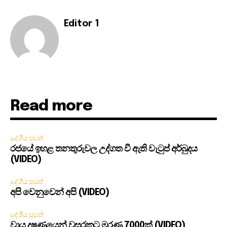
Editor 1
Read more
දේශීය පුවත්
රජයේ ඉහළ තනතුරුවල උද්ගත වී ඇති වැටුප් අර්බුදය
(VIDEO)
දේශීය පුවත්
අපි වෙනුවෙන් අපි (VIDEO)
දේශීය පුවත්
වායු දූෂණයෙන් වසරකට මරණ 7000ක් (VIDEO)