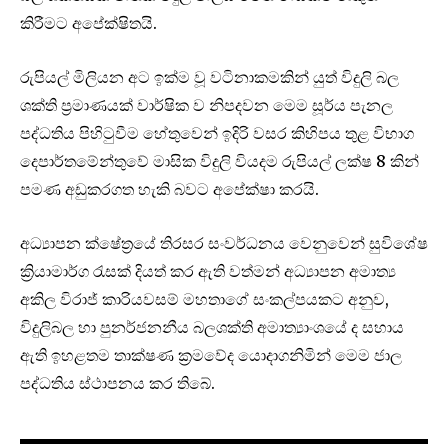
කිරීමට අපේක්ෂිතයි.
රුපියල් මිලියන අට ඉක්ම වූ වටිනාකමකින් යුත් විදුලි බල
ශක්ති ප්‍රමාණයක් වාර්ෂික ව නිපදවන මෙම සූර්ය පැනල
පද්ධතිය පිහිටුවීම හේතුවෙන් ඉදිරි වසර කිහිපය තුළ විභාග
දෙපාර්තමේන්තුවේ මාසික විදුලි වියදම රුපියල් ලක්ෂ 8 කින්
පමණ අඩුකරගත හැකි බවට අපේක්ෂා කරයි.
අධ්‍යාපන ක්ෂේත්‍රයේ තිරසර සංවර්ධනය වෙනුවෙන් සුවිශේෂ
ක්‍රියාමාර්ග රැසක් දියත් කර ඇති වත්මන් අධ්‍යාපන අමාත්‍ය
අකිල විරාජ් කාරියවසම් මහතාගේ සංකල්පයකට අනුව,
විදුලිබල හා පුනර්ජනනීය බලශක්ති අමාත්‍යාංශයේ ද සහාය
ඇති ඉහළතම තාක්ෂණ ක්‍රමවේද යොදාගනිමින් මෙම ජාල
පද්ධතිය ස්ථාපනය කර තිබේ.