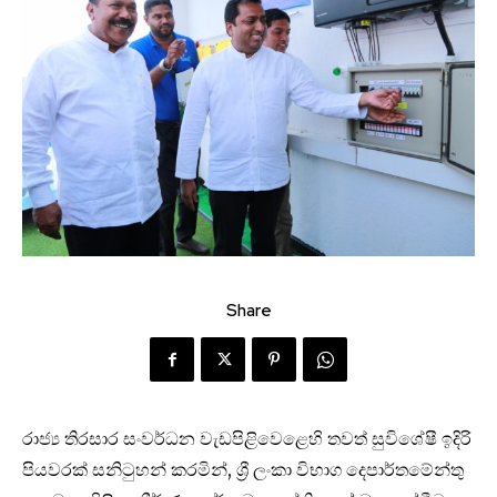
Share
රාජ්‍ය තිරසාර සංවර්ධන වැඩපිළිවෙළෙහි තවත් සුවිශේෂී ඉදිරි
පියවරක් සනිටුහන් කරමින්, ශ්‍රී ලංකා විභාග දෙපාර්තමේන්තු