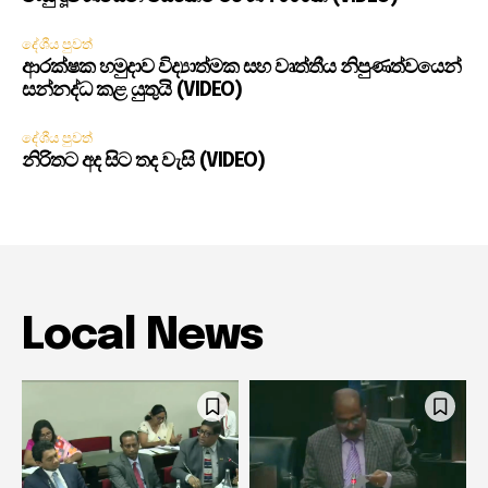
දේශීය පුවත්
ආරක්ෂක හමුදාව විද්‍යාත්මක සහ වෘත්තීය නිපුණත්වයෙන්
සන්නද්ධ කළ යුතුයි (VIDEO)
දේශීය පුවත්
නිරිතට අද සිට තද වැසි (VIDEO)
Local News