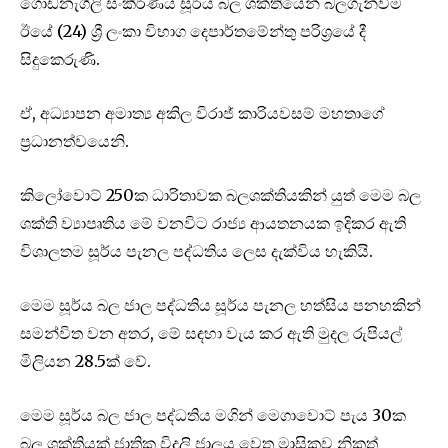
ගොඩනැගිලි සංකීර්ණය සූර්ය බල ශක්තියෙන් බලගැන්වීම
ඊයේ (24) ශ්‍රී ලංකා විභාග දෙපාර්තමේන්තු‍ පරිශ්‍රයේ දී
සිදුකෙරුණි.
ඒ, අධ්‍යාපන අමාත්‍ය අකිල විරාජ් කාරියවසම් මහතාගේ
ප්‍රධානත්වයෙනි.
කිලෝවොට් 250ක ධාරිතාවක බලශක්තියකින් යුත් මෙම බල
ශක්ති ව්‍යාපෘතිය මේ වනවිට රාජ්‍ය ආයතනයක ඉදිකර ඇති
විශාලතම සූර්ය පැනල පද්ධතිය ලෙස දැක්විය හැකියි.
මෙම සූර්ය බල ජාල පද්ධතිය සූර්ය පැනල හත්සිය පනහකින්
සමන්විත වන අතර, මේ සඳහා වැය කර ඇති මුදල රුපියල්
මිලියන 28.5ක් වේ.
මෙම සූර්ය බල ජාල පද්ධතිය මගින් මෙගාවොට් පැය 30ක
බල ශක්තියක් ජාතික විදුලි ජාලය වෙත මාසිකව නිකුත්