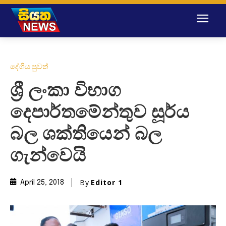
දේශීය පුවත්
ශ්‍රී ලංකා විභාග
දෙපාර්තමේන්තුව සූර්ය
බල ශක්තියෙන් බල
ගැන්වෙයි
By
Editor 1
April 25, 2018