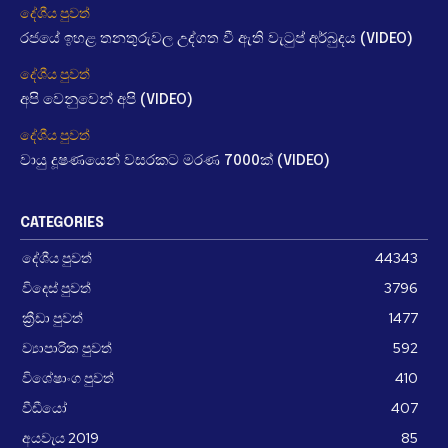
දේශීය පුවත්
රජයේ ඉහළ තනතුරුවල උද්ගත වී ඇති වැටුප් අර්බුදය (VIDEO)
දේශීය පුවත්
අපි වෙනුවෙන් අපි (VIDEO)
දේශීය පුවත්
වායු දූෂණයෙන් වසරකට මරණ 7000ක් (VIDEO)
CATEGORIES
දේශීය පුවත්
44343
විදෙස් පුවත්
3796
ක්‍රීඩා පුවත්
1477
ව්‍යාපාරික පුවත්
592
විශේෂාංග පුවත්
410
වීඩීයෝ
407
අයවැය 2019
85