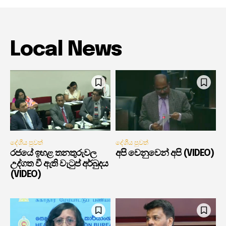
Local News
දේශීය පුවත්
දේශීය පුවත්
රජයේ ඉහළ තනතුරුවල
අපි වෙනුවෙන් අපි (VIDEO)
උද්ගත වී ඇති වැටුප් අර්බුදය
(VIDEO)