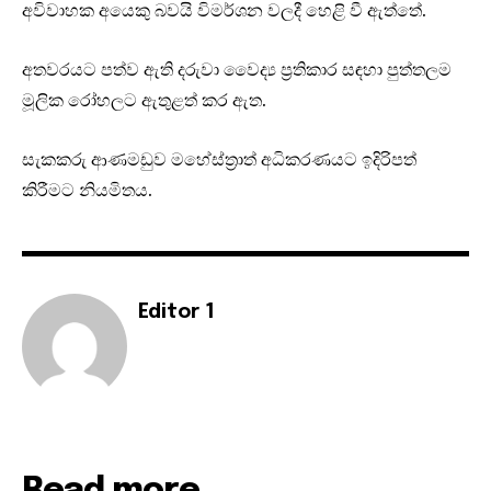
අවිවාහක අයෙකු බවයි විමර්ශන වලදී හෙළි වී ඇත්තේ.
අතවරයට පත්ව ඇති දරුවා වෛද්‍ය ප්‍රතිකාර සඳහා පුත්තලම
මූලික රෝහලට ඇතුළත් කර ඇත.
සැකකරු ආණමඩුව මහේස්ත්‍රාත් අධිකරණයට ඉදිරිපත්
කිරීමට නියමිතය.
Editor 1
Read more