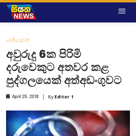
දේශීය පුවත්
අවුරුදු 6ක පිරිමි
දරුවෙකුට අතවර කළ
පුද්ගලයෙක් අත්අඩංගුවට
By
Editor 1
April 25, 2018