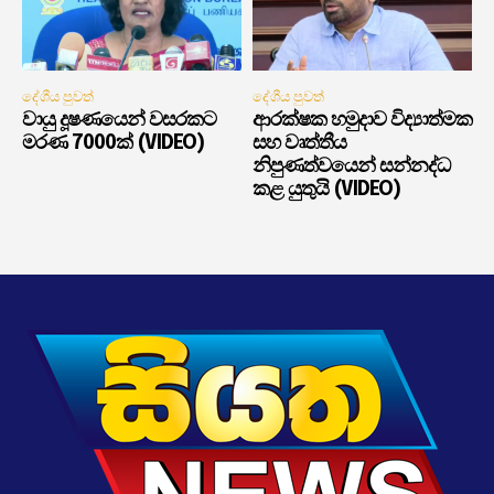
දේශීය පුවත්
දේශීය පුවත්
වායු දූෂණයෙන් වසරකට
ආරක්ෂක හමුදාව විද්‍යාත්මක
මරණ 7000ක් (VIDEO)
සහ වෘත්තීය
නිපුණත්වයෙන් සන්නද්ධ
කළ යුතුයි (VIDEO)