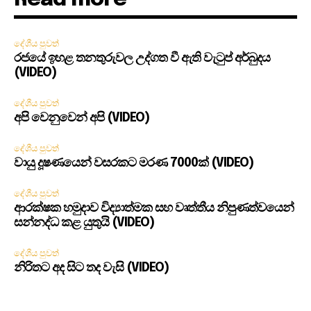
දේශීය පුවත්
රජයේ ඉහළ තනතුරුවල උද්ගත වී ඇති වැටුප් අර්බුදය
(VIDEO)
දේශීය පුවත්
අපි වෙනුවෙන් අපි (VIDEO)
දේශීය පුවත්
වායු දූෂණයෙන් වසරකට මරණ 7000ක් (VIDEO)
දේශීය පුවත්
ආරක්ෂක හමුදාව විද්‍යාත්මක සහ වෘත්තීය නිපුණත්වයෙන්
සන්නද්ධ කළ යුතුයි (VIDEO)
දේශීය පුවත්
නිරිතට අද සිට තද වැසි (VIDEO)