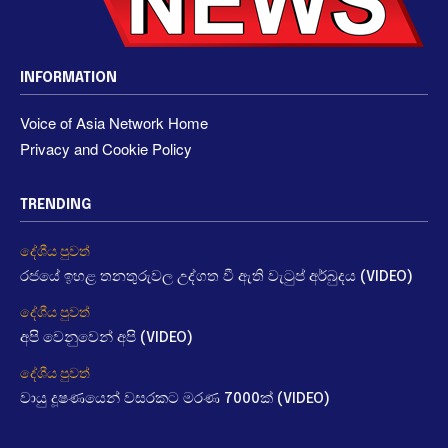
INFORMATION
Voice of Asia Network Home
Privacy and Cookie Policy
TRENDING
දේශීය පුවත්
රජයේ ඉහළ තනතුරුවල උද්ගත වී ඇති වැටුප් අර්බුදය (VIDEO)
දේශීය පුවත්
අපි වෙනුවෙන් අපි (VIDEO)
දේශීය පුවත්
වායු දූෂණයෙන් වසරකට මරණ 7000ක් (VIDEO)