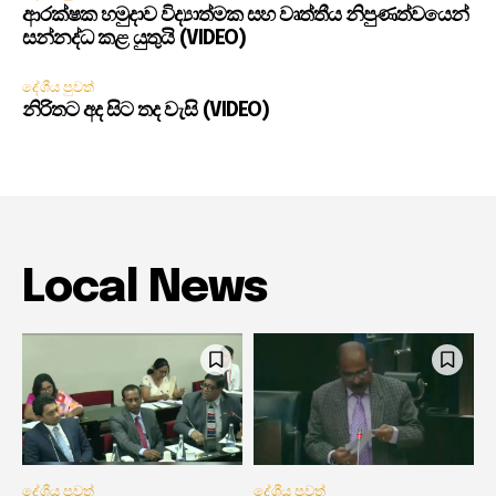
ආරක්ෂක හමුදාව විද්‍යාත්මක සහ වෘත්තීය නිපුණත්වයෙන්
සන්නද්ධ කළ යුතුයි (VIDEO)
දේශීය පුවත්
නිරිතට අද සිට තද වැසි (VIDEO)
Local News
දේශීය පුවත්
දේශීය පුවත්