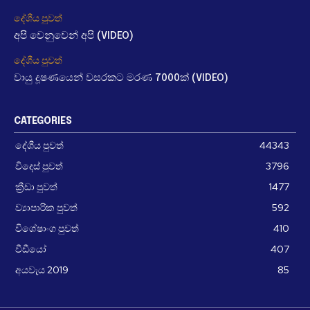
දේශීය පුවත්
අපි වෙනුවෙන් අපි (VIDEO)
දේශීය පුවත්
වායු දූෂණයෙන් වසරකට මරණ 7000ක් (VIDEO)
CATEGORIES
දේශීය පුවත්
44343
විදෙස් පුවත්
3796
ක්‍රීඩා පුවත්
1477
ව්‍යාපාරික පුවත්
592
විශේෂාංග පුවත්
410
වීඩීයෝ
407
අයවැය 2019
85