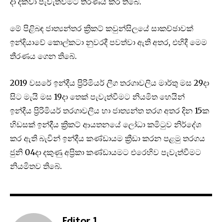
දා දක්වා පැවැත්වීමට තීරණය කර තිබේ.
මේ පිළිබඳ ජාත්‍යන්තර ක්‍රිකට් කවුන්සිලයේ සාකච්ඡාවක්
ඉන්දියාවේ කොල්කටා නුවරදී පවත්වා ඇති අතර, එහිදී මෙම
තීරණය ගෙන තිබේ.
2019 වසරේ ඉන්දීය ප්‍රිරිමියර් ලීග තරගාවලිය මාර්තු මස 29දා
සිට මැයි මස 19දා තෙක් පැවැත්වීමට නියමිත හෙයින්
ඉන්දීය ප්‍රිරිමියර් තරගාවලිය හා ජාත්‍යන්ත තරග අතර දින 15ක
හිඩසක් ඉන්දීය ක්‍රිකට් ආයතනයේ ලෝධා කමිටුව නිර්දේශ
කර ඇති බැවින් ඉන්දීය කණ්ඩායම ක්‍රීඩා කරන පළමු තරගය
ජුනි 04දා දකුණු අප්‍රිකා කණ්ඩායමට එරෙහිව පැවැත්වීමට
නියමිතව තිබේ.
Editor 1