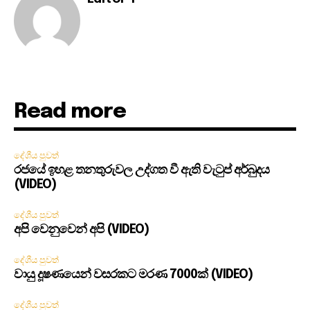
Read more
දේශීය පුවත්
රජයේ ඉහළ තනතුරුවල උද්ගත වී ඇති වැටුප් අර්බුදය
(VIDEO)
දේශීය පුවත්
අපි වෙනුවෙන් අපි (VIDEO)
දේශීය පුවත්
වායු දූෂණයෙන් වසරකට මරණ 7000ක් (VIDEO)
දේශීය පුවත්