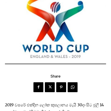
Share
2019 වසරේ එක්දින ලෝක කුසලානය මැයි 30දා සිට ජුලි 14