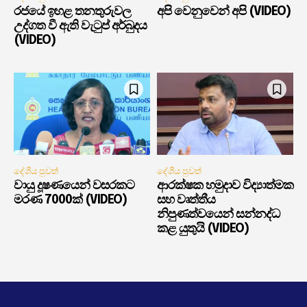
රජයේ ඉහළ තනතුරුවල
අපි වෙනුවෙන් අපි (VIDEO)
උද්ගත වී ඇති වැටුප් අර්බුදය
(VIDEO)
දේශීය පුවත්
දේශීය පුවත්
වායු දූෂණයෙන් වසරකට
ආරක්ෂක හමුදාව විද්‍යාත්මක
මරණ 7000ක් (VIDEO)
සහ වෘත්තීය
නිපුණත්වයෙන් සන්නද්ධ
කළ යුතුයි (VIDEO)