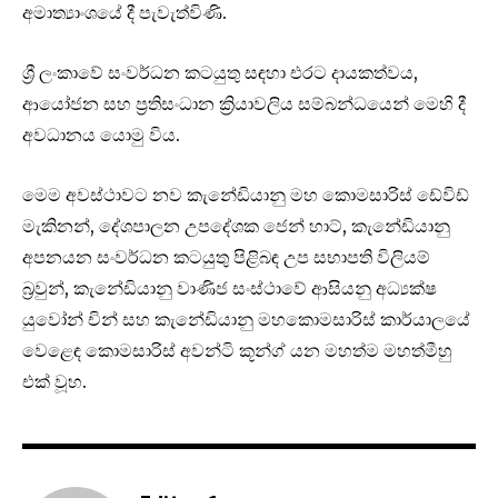
අමාත්‍යාංශයේ දී පැවැත්විණි.
ශ්‍රී ලංකාවේ සංවර්ධන කටයුතු සඳහා එරට දායකත්වය,
ආයෝජන සහ ප්‍රතිසංධාන ක්‍රියාවලිය සම්බන්ධයෙන් මෙහි දී
අවධානය යොමු විය.
මෙම අවස්ථාවට නව කැනේඩියානු මහ කොමසාරිස් ඩේවිඩ්
මැකිනන්, දේශපාලන උපදේශක ජෙන් හාට්, කැනේඩියානු
අපනයන සංවර්ධන කටයුතු පිළිබඳ උප සභාපති විලියම්
බ්‍රවුන්, කැනේඩියානු වාණිජ සංස්ථාවේ ආසියනු අධ්‍යක්ෂ
යුවෝන් චින් සහ කැනේඩියානු මහකොමසාරිස් කාර්යාලයේ
වෙළෙඳ කොමසාරිස් අවන්ටි කූන්ග් යන මහත්ම මහත්මීහු
එක් වූහ.