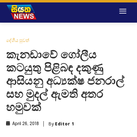
දේශීය පුවත්
කැනඩාවේ ගෝලීය
කටයුතු පිළිබඳ දකුණු
ආසියනු අධ්‍යක්ෂ ජනරාල්
සහ මුදල් ඇමති අතර
හමුවක්
By
Editor 1
April 26, 2018