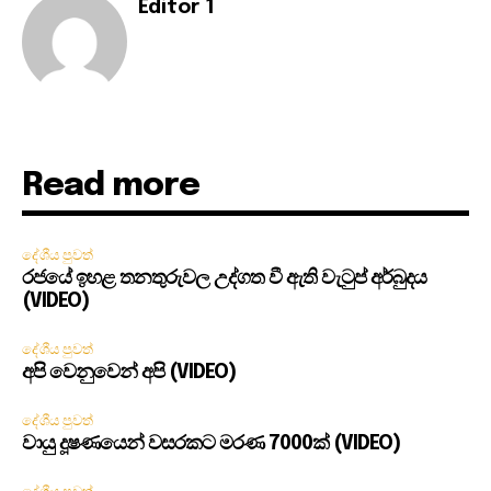
Editor 1
Read more
දේශීය පුවත්
රජයේ ඉහළ තනතුරුවල උද්ගත වී ඇති වැටුප් අර්බුදය
(VIDEO)
දේශීය පුවත්
අපි වෙනුවෙන් අපි (VIDEO)
දේශීය පුවත්
වායු දූෂණයෙන් වසරකට මරණ 7000ක් (VIDEO)