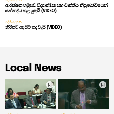
දේශීය පුවත්
ආරක්ෂක හමුදාව විද්‍යාත්මක සහ වෘත්තීය නිපුණත්වයෙන්
සන්නද්ධ කළ යුතුයි (VIDEO)
දේශීය පුවත්
නිරිතට අද සිට තද වැසි (VIDEO)
Local News