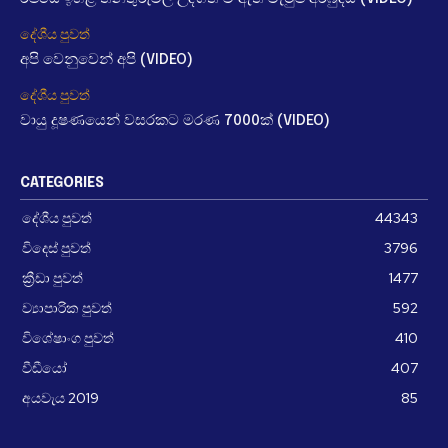
දේශීය පුවත්
අපි වෙනුවෙන් අපි (VIDEO)
දේශීය පුවත්
වායු දූෂණයෙන් වසරකට මරණ 7000ක් (VIDEO)
CATEGORIES
දේශීය පුවත්
44343
විදෙස් පුවත්
3796
ක්‍රීඩා පුවත්
1477
ව්‍යාපාරික පුවත්
592
විශේෂාංග පුවත්
410
වීඩීයෝ
407
අයවැය 2019
85