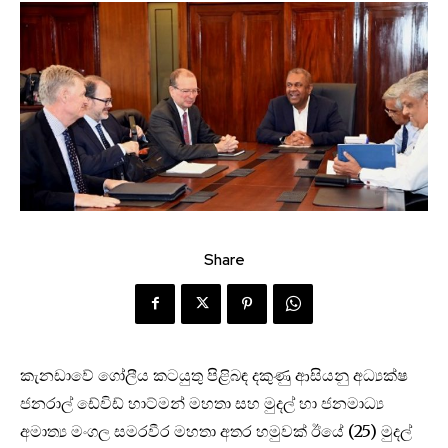
Share
කැනඩාවේ ගෝලීය කටයුතු පිළිබඳ දකුණු ආසියනු අධ්‍යක්ෂ
ජනරාල් ඩේවිඩ් හාට්මන් මහතා සහ මුදල් හා ජනමාධ්‍ය
අමාත්‍ය මංගල සමරවීර මහතා අතර හමුවක් ඊයේ (25) මුදල්