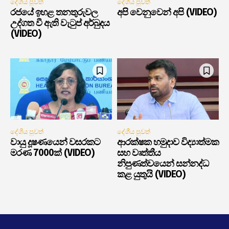
දේශීය පුවත්
දේශීය පුවත්
රජයේ ඉහළ තනතුරුවල
අපි වෙනුවෙන් අපි (VIDEO)
උද්ගත වී ඇති වැටුප් අර්බුදය
(VIDEO)
දේශීය පුවත්
දේශීය පුවත්
වායු දූෂණයෙන් වසරකට
ආරක්ෂක හමුදාව විද්‍යාත්මක
මරණ 7000ක් (VIDEO)
සහ වෘත්තීය
නිපුණත්වයෙන් සන්නද්ධ
කළ යුතුයි (VIDEO)