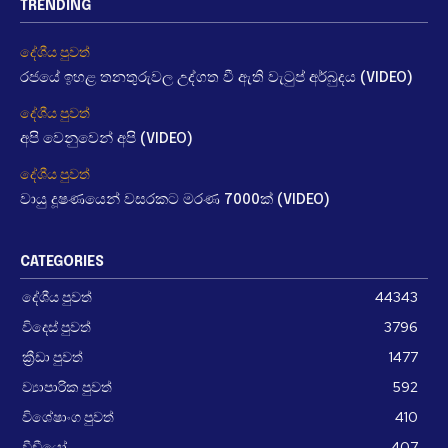
TRENDING
දේශීය පුවත්
රජයේ ඉහළ තනතුරුවල උද්ගත වී ඇති වැටුප් අර්බුදය (VIDEO)
දේශීය පුවත්
අපි වෙනුවෙන් අපි (VIDEO)
දේශීය පුවත්
වායු දූෂණයෙන් වසරකට මරණ 7000ක් (VIDEO)
CATEGORIES
දේශීය පුවත්
44343
විදෙස් පුවත්
3796
ක්‍රීඩා පුවත්
1477
ව්‍යාපාරික පුවත්
592
විශේෂාංග පුවත්
410
වීඩීයෝ
407