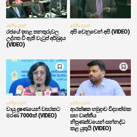
දේශීය පුවත්
දේශීය පුවත්
රජයේ ඉහළ තනතුරුවල
අපි වෙනුවෙන් අපි (VIDEO)
උද්ගත වී ඇති වැටුප් අර්බුදය
(VIDEO)
දේශීය පුවත්
දේශීය පුවත්
වායු දූෂණයෙන් වසරකට
ආරක්ෂක හමුදාව විද්‍යාත්මක
මරණ 7000ක් (VIDEO)
සහ වෘත්තීය
නිපුණත්වයෙන් සන්නද්ධ
කළ යුතුයි (VIDEO)