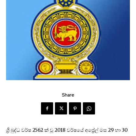
Share
ශ්‍රි බුද්ධ වර්ෂ 2562 ක් වූ 2018 වර්ෂයේ අප්‍රේල් මස 29 හා 30