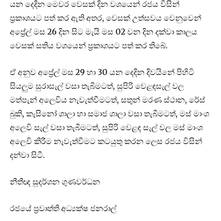
යන දෙදින මෙවර වෙසක් දින වශයෙන් රජය විසින්
ප්‍රකාශයට පත් කර ඇති අතර, වෙසක් උත්සවය වෙනුවෙන්
අප්‍රේල් මස 26 දින සිට මැයි මස 02 වන දින දක්වා කාලය
වෙසක් සතිය වශයෙන් ප්‍රකාශයට පත් කර තිබේ.
ඒ අනුව අප්‍රේල් මස 29 හා 30 යන දෙදින දිවයිනේ පිහිටි
සියලුම සුරාසැල් වසා තැබීමටත්, සුපිරි වෙළඳසැල් වල
මත්පැන් අලෙවිය නැවැත්වීමටත්, සතුන් මරණ ස්ථාන, රේස්
බුකි, කැසිනෝ ශාලා හා සමාජ ශාලා වසා තැබීමටත්, මස් මාංශ
අලෙවි සැල් වසා තැබීමටත්, සුපිරි වෙළඳ සැල් වල මස් මාංශ
අලෙවි කිරීම නැවැත්වීමට කටයුතු කරන ලෙස රජය විසින්
දන්වා සිටී.
නීතීඥ සුදර්ශන ගුණවර්ධන
රජයේ ප්‍රවෘත්ති අධ්‍යක්ෂ ජනරාල්