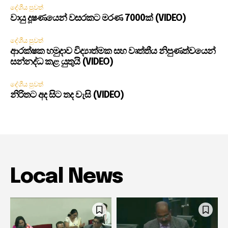
දේශීය පුවත්
වායු දූෂණයෙන් වසරකට මරණ 7000ක් (VIDEO)
දේශීය පුවත්
ආරක්ෂක හමුදාව විද්‍යාත්මක සහ වෘත්තීය නිපුණත්වයෙන්
සන්නද්ධ කළ යුතුයි (VIDEO)
දේශීය පුවත්
නිරිතට අද සිට තද වැසි (VIDEO)
Local News