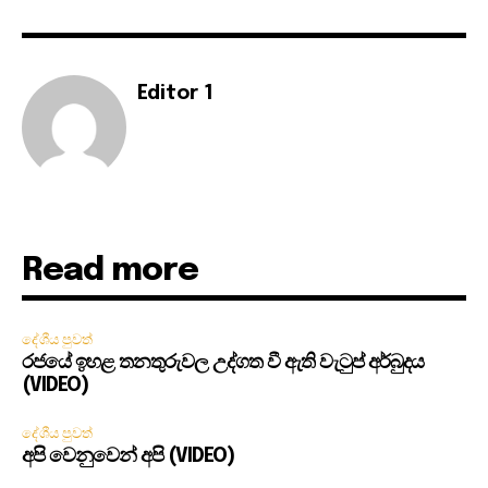
Editor 1
Read more
දේශීය පුවත්
රජයේ ඉහළ තනතුරුවල උද්ගත වී ඇති වැටුප් අර්බුදය
(VIDEO)
දේශීය පුවත්
අපි වෙනුවෙන් අපි (VIDEO)