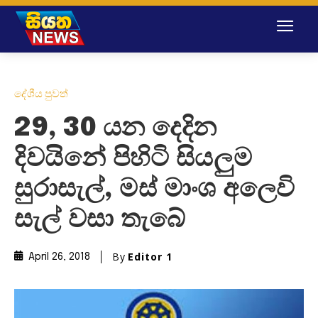
දේශීය පුවත්
29, 30 යන දෙදින
දිවයිනේ පිහිටි සියලුම
සුරාසැල්, මස් මාංශ අලෙවි
සැල් වසා තැබේ
By
Editor 1
April 26, 2018