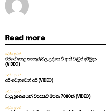
Read more
දේශීය පුවත්
රජයේ ඉහළ තනතුරුවල උද්ගත වී ඇති වැටුප් අර්බුදය
(VIDEO)
දේශීය පුවත්
අපි වෙනුවෙන් අපි (VIDEO)
දේශීය පුවත්
වායු දූෂණයෙන් වසරකට මරණ 7000ක් (VIDEO)
දේශීය පුවත්