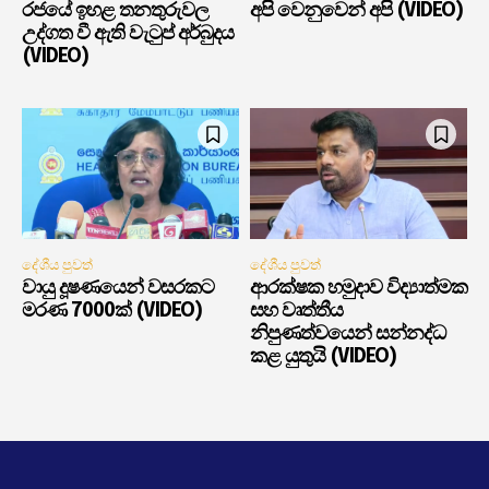
රජයේ ඉහළ තනතුරුවල
අපි වෙනුවෙන් අපි (VIDEO)
උද්ගත වී ඇති වැටුප් අර්බුදය
(VIDEO)
දේශීය පුවත්
දේශීය පුවත්
වායු දූෂණයෙන් වසරකට
ආරක්ෂක හමුදාව විද්‍යාත්මක
මරණ 7000ක් (VIDEO)
සහ වෘත්තීය
නිපුණත්වයෙන් සන්නද්ධ
කළ යුතුයි (VIDEO)