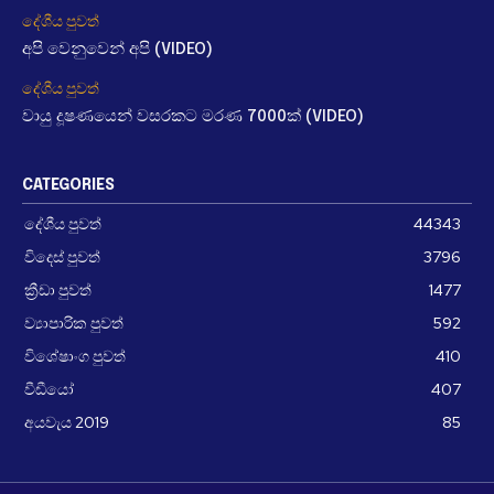
දේශීය පුවත්
අපි වෙනුවෙන් අපි (VIDEO)
දේශීය පුවත්
වායු දූෂණයෙන් වසරකට මරණ 7000ක් (VIDEO)
CATEGORIES
දේශීය පුවත්
44343
විදෙස් පුවත්
3796
ක්‍රීඩා පුවත්
1477
ව්‍යාපාරික පුවත්
592
විශේෂාංග පුවත්
410
වීඩීයෝ
407
අයවැය 2019
85