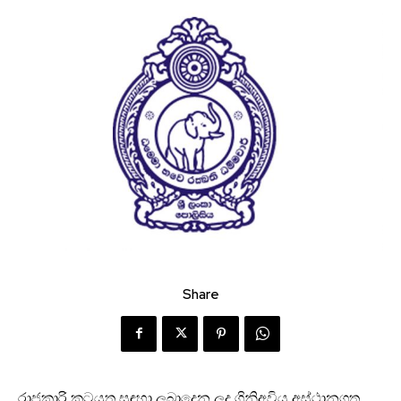
Share
රාජකාරි කටයුතු සඳහා ලබාදෙන ලද ගිනිඅවිය අස්ථානගත