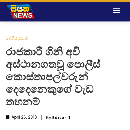
දේශීය පුවත්
රාජකාරී ගිනි අවි
අස්ථානගතවූ පොලීස්
කොස්තාපල්වරුන්
දෙදෙනෙකුගේ වැඩ
තහනම්
By
Editor 1
April 26, 2018