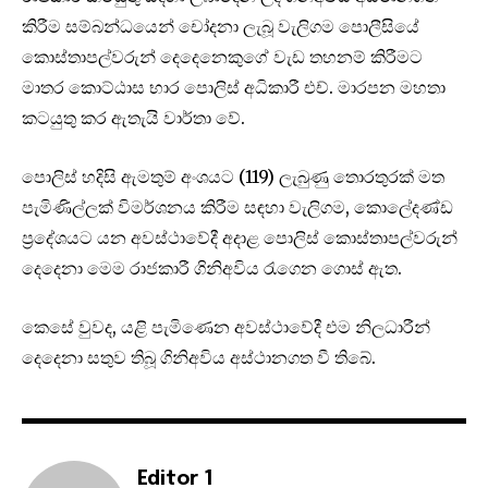
කිරීම සම්බන්ධයෙන් චෝදනා ලැබූ වැලිගම පොලීසියේ
කොස්තාපල්වරුන් දෙදෙනෙකුගේ වැඩ තහනම් කිරීමට
මාතර කොට්ඨාස භාර පොලිස් අධිකාරී එච්. මාරපන මහතා
කටයුතු කර ඇතැයි වාර්තා වේ.
පොලිස් හදිසි ඇමතුම් අංශයට (119) ලැබුණු තොරතුරක් මත
පැමිණිල්ලක් විමර්ශනය කිරීම සඳහා වැලිගම, කොලේදණ්ඩ
ප්‍රදේශයට යන අවස්ථාවේදී අදාළ පොලිස් කොස්තාපල්වරුන්
දෙදෙනා මෙම රාජකාරී ගිනිඅවිය රැගෙන ගොස් ඇත.
කෙසේ වුවද, යළි පැමිණෙන අවස්ථාවේදී එම නිලධාරීන්
දෙදෙනා සතුව තිබූ ගිනිඅවිය අස්ථානගත වී තිබේ.
Editor 1