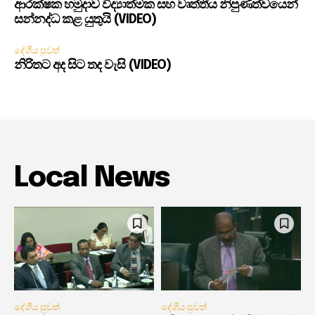
ආරක්ෂක හමුදාව විද්‍යාත්මක සහ වෘත්තීය නිපුණත්වයෙන්
සන්නද්ධ කළ යුතුයි (VIDEO)
දේශීය පුවත්
නිරිතට අද සිට තද වැසි (VIDEO)
Local News
දේශීය පුවත්
දේශීය පුවත්