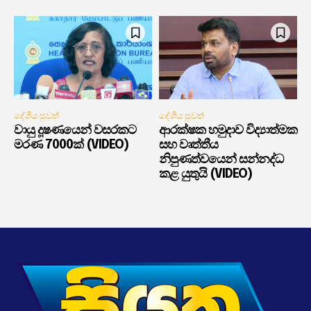
දේශීය පුවත්
දේශීය පුවත්
වායු දූෂණයෙන් වසරකට
ආරක්ෂක හමුදාව විද්‍යාත්මක
මරණ 7000ක් (VIDEO)
සහ වෘත්තීය
නිපුණත්වයෙන් සන්නද්ධ
කළ යුතුයි (VIDEO)