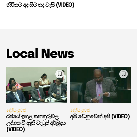
නිරිතට අද සිට තද වැසි (VIDEO)
Local News
දේශීය පුවත්
දේශීය පුවත්
රජයේ ඉහළ තනතුරුවල
අපි වෙනුවෙන් අපි (VIDEO)
උද්ගත වී ඇති වැටුප් අර්බුදය
(VIDEO)