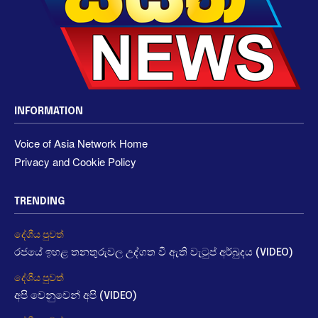
INFORMATION
Voice of Asia Network Home
Privacy and Cookie Policy
TRENDING
දේශීය පුවත්
රජයේ ඉහළ තනතුරුවල උද්ගත වී ඇති වැටුප් අර්බුදය (VIDEO)
දේශීය පුවත්
අපි වෙනුවෙන් අපි (VIDEO)