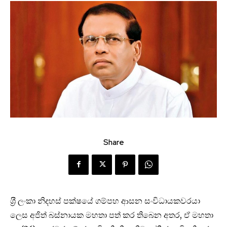
Share
ශ‍්‍රී ලංකා නිදහස් පක්ෂයේ ගම්පහ ආසන සංවිධායකවරයා
ලෙස අජිත් බස්නායක මහතා පත් කර තිබෙන අතර, ඒ මහතා