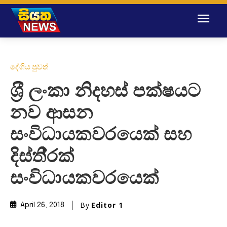
දේශීය පුවත්
ශ‍්‍රී ලංකා නිදහස් පක්ෂයට
නව ආසන
සංවිධායකවරයෙක් සහ
දිස්ති‍්‍රක්
සංවිධායකවරයෙක්
By
Editor 1
April 26, 2018