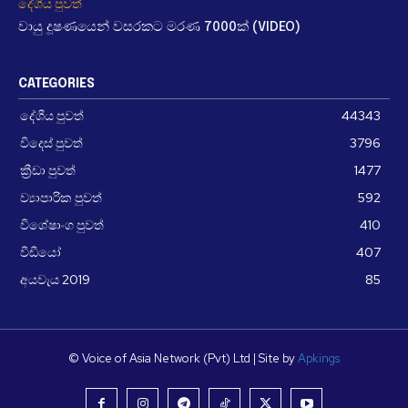
දේශීය පුවත්
වායු දූෂණයෙන් වසරකට මරණ 7000ක් (VIDEO)
CATEGORIES
දේශීය පුවත්
44343
විදෙස් පුවත්
3796
ක්‍රීඩා පුවත්
1477
ව්‍යාපාරික පුවත්
592
විශේෂාංග පුවත්
410
වීඩීයෝ
407
අයවැය 2019
85
© Voice of Asia Network (Pvt) Ltd | Site by
Apkings