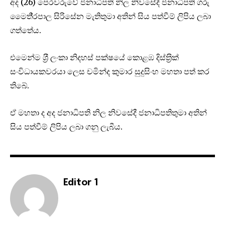
අද (26) පෙරවරුවේ ජනාධිපති නිල නිවසේදී ජනාධිපති ගරු
මෛතී‍්‍රපාල සිරිසේන මැතිතුමා අතින් සිය පත්වීම් ලිපිය ලබා
ගත්තේය.
එමෙන්ම ශ‍්‍රී ලංකා නිදහස් පක්ෂයේ කොළඹ දිස්ත‍්‍රික්
සංවිධායකවරයා ලෙස චමින්ද කුමාර සුදුසිංහ මහතා පත් කර
තිබේ.
ඒ මහතා ද අද ජනාධිපති නිල නිවසේදී ජනාධිපතිතුමා අතින්
සිය පත්වීම් ලිපිය ලබා ගනු ලැබීය.
Editor 1