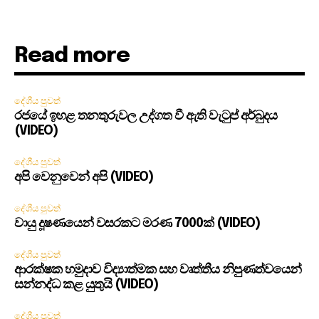
Read more
දේශීය පුවත්
රජයේ ඉහළ තනතුරුවල උද්ගත වී ඇති වැටුප් අර්බුදය
(VIDEO)
දේශීය පුවත්
අපි වෙනුවෙන් අපි (VIDEO)
දේශීය පුවත්
වායු දූෂණයෙන් වසරකට මරණ 7000ක් (VIDEO)
දේශීය පුවත්
ආරක්ෂක හමුදාව විද්‍යාත්මක සහ වෘත්තීය නිපුණත්වයෙන්
සන්නද්ධ කළ යුතුයි (VIDEO)
දේශීය පුවත්