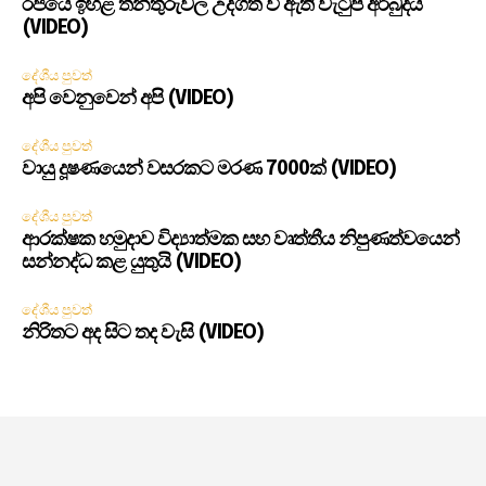
රජයේ ඉහළ තනතුරුවල උද්ගත වී ඇති වැටුප් අර්බුදය
(VIDEO)
දේශීය පුවත්
අපි වෙනුවෙන් අපි (VIDEO)
දේශීය පුවත්
වායු දූෂණයෙන් වසරකට මරණ 7000ක් (VIDEO)
දේශීය පුවත්
ආරක්ෂක හමුදාව විද්‍යාත්මක සහ වෘත්තීය නිපුණත්වයෙන්
සන්නද්ධ කළ යුතුයි (VIDEO)
දේශීය පුවත්
නිරිතට අද සිට තද වැසි (VIDEO)