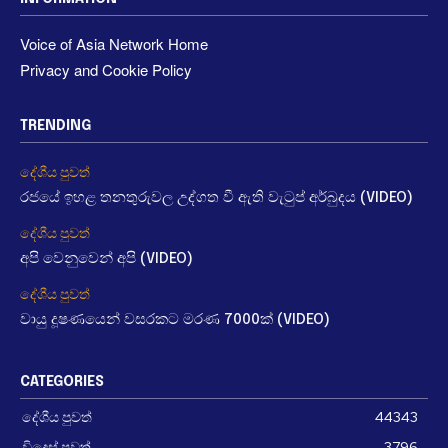
Voice of Asia Network Home
Privacy and Cookie Policy
TRENDING
දේශීය පුවත්
රජයේ ඉහළ තනතුරුවල උද්ගත වී ඇති වැටුප් අර්බුදය (VIDEO)
දේශීය පුවත්
අපි වෙනුවෙන් අපි (VIDEO)
දේශීය පුවත්
වායු දූෂණයෙන් වසරකට මරණ 7000ක් (VIDEO)
CATEGORIES
දේශීය පුවත්
44343
විදෙස් පුවත්
3796