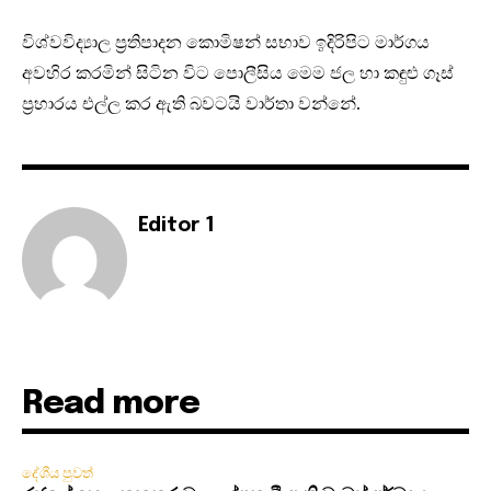
විශ්වවිද්‍යාල ප්‍රතිපාදන කොමිෂන් සභාව ඉදිරිපිට මාර්ගය
අවහිර කරමින් සිටින විට පොලීසිය මෙම ජල හා කඳුළු ගෑස්
ප්‍රහාරය එල්ල කර ඇති බවටයි වාර්තා වන්නේ.
Editor 1
Read more
දේශීය පුවත්