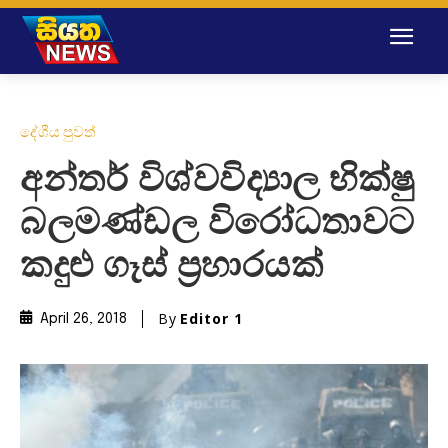
දේශීය පුවත්
අන්තර් විශ්වවිද්‍යාල භික්ෂු
බලමණ්ඩල විරෝධතාවට
කදුළු ගෑස් ප්‍රහාරයක්
By
Editor 1
April 26, 2018