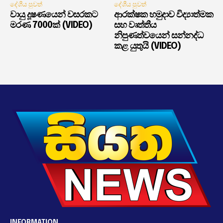
දේශීය පුවත්
දේශීය පුවත්
වායු දූෂණයෙන් වසරකට
ආරක්ෂක හමුදාව විද්‍යාත්මක
මරණ 7000ක් (VIDEO)
සහ වෘත්තීය
නිපුණත්වයෙන් සන්නද්ධ
කළ යුතුයි (VIDEO)
INFORMATION