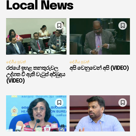
Local News
දේශීය පුවත්
දේශීය පුවත්
රජයේ ඉහළ තනතුරුවල
අපි වෙනුවෙන් අපි (VIDEO)
උද්ගත වී ඇති වැටුප් අර්බුදය
(VIDEO)