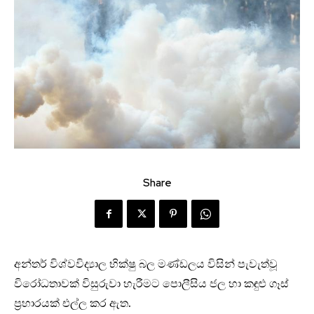
Share
අන්තර් විශ්වවිද්‍යාල භික්ෂු බල මණ්ඩලය විසින් පැවැත්වූ
විරෝධතාවක් විසුරුවා හැරීමට පොලීසිය ජල හා කඳුළු ගෑස්
ප්‍රහාරයක් එල්ල කර ඇත.