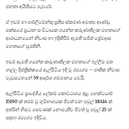
ජනතා අයිතියට පැවරේ.
ඒ ඉඩම් හා පාර්ලි‌‌මේන්තු ප්‍රතිසංස්කරණ අමාත්‍ය ආණ්ඩු
පක්ෂයේ ප්‍රධාන සංවිධායක ගයන්ත කරුණාතිලක මහතාගේ
ආරාධනයෙන් නිවාස හා ඉදිකිරීම් ඇමති සජිත් ප්‍රේමදාස
මහතාගේ සුරතිනි.
ඉඩම් ඇමති ගයන්ත කරුණාතිලක මහතාගේ ඉල්ලීම මත
ගාල්ල දිස්ත්‍රික්කයේ ඇල්පිටිය ඉදි වූ රම්‍යගම – ජාතික නිවාස
වැඩසටහනේ 59 ආදර්ශ ගම්මානය වෙයි.
ඇල්පිටිය ප්‍රාදේශීය ලේකම් කොට්ඨාශය තුළ හෙක්ටයාර්
15190 ක් තරම් වූ භුමිභාගයක ජිවත් වන පවුල් 18414 ක්
අතරින් හිසට සෙවණක් නොමැතිව ජිවත් වූ පවුල් 25 ක්
සඳහා රම්‍යගම ඉදිවිය.