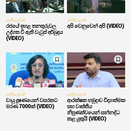
දේශීය පුවත්
දේශීය පුවත්
රජයේ ඉහළ තනතුරුවල
අපි වෙනුවෙන් අපි (VIDEO)
උද්ගත වී ඇති වැටුප් අර්බුදය
(VIDEO)
දේශීය පුවත්
දේශීය පුවත්
වායු දූෂණයෙන් වසරකට
ආරක්ෂක හමුදාව විද්‍යාත්මක
මරණ 7000ක් (VIDEO)
සහ වෘත්තීය
නිපුණත්වයෙන් සන්නද්ධ
කළ යුතුයි (VIDEO)