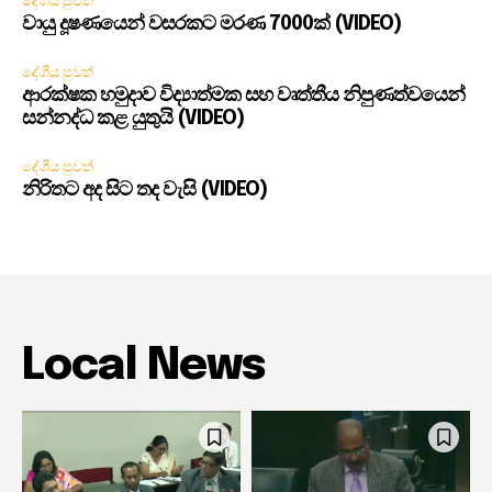
දේශීය පුවත්
වායු දූෂණයෙන් වසරකට මරණ 7000ක් (VIDEO)
දේශීය පුවත්
ආරක්ෂක හමුදාව විද්‍යාත්මක සහ වෘත්තීය නිපුණත්වයෙන්
සන්නද්ධ කළ යුතුයි (VIDEO)
දේශීය පුවත්
නිරිතට අද සිට තද වැසි (VIDEO)
Local News