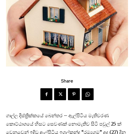
Share
ගාල්ල දිස්ත්‍රික්කයේ බෙන්තර – ඇල්පිටිය මැතිවරණ
කොට්ඨාශයේ හිසට සෙවණක් නොමැතිව සිටි පවුල් 25 ක්
වෙනුවෙන් ඉදිවූ ඇල්පිටිය ඉගල්කන්ද “රම්‍යගම” අද (27) දින