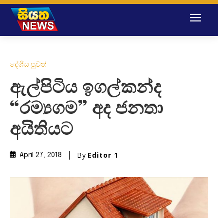
දේශීය පුවත්
ඇල්පිටිය ඉගල්කන්ද
“රම්‍යගම” අද ජනතා
අයිතියට
By
Editor 1
April 27, 2018