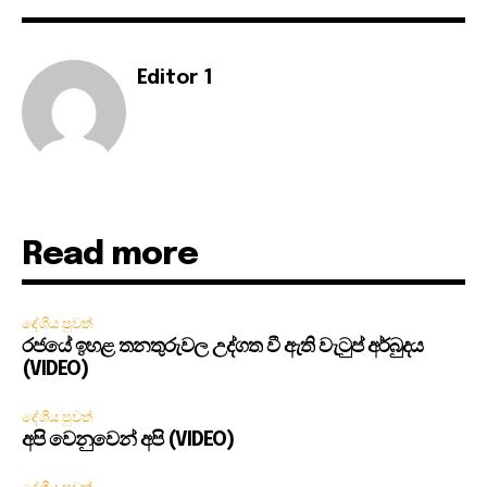
Editor 1
Read more
දේශීය පුවත්
රජයේ ඉහළ තනතුරුවල උද්ගත වී ඇති වැටුප් අර්බුදය
(VIDEO)
දේශීය පුවත්
අපි වෙනුවෙන් අපි (VIDEO)