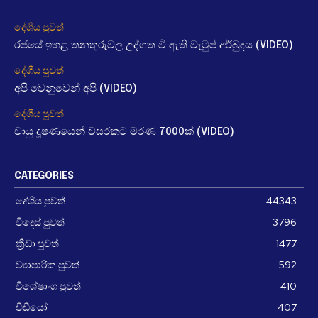
දේශීය පුවත්
රජයේ ඉහළ තනතුරුවල උද්ගත වී ඇති වැටුප් අර්බුදය (VIDEO)
දේශීය පුවත්
අපි වෙනුවෙන් අපි (VIDEO)
දේශීය පුවත්
වායු දූෂණයෙන් වසරකට මරණ 7000ක් (VIDEO)
CATEGORIES
දේශීය පුවත්
44343
විදෙස් පුවත්
3796
ක්‍රීඩා පුවත්
1477
ව්‍යාපාරික පුවත්
592
විශේෂාංග පුවත්
410
වීඩීයෝ
407