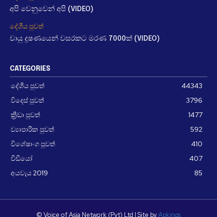
අපි වෙනුවෙන් අපි (VIDEO)
දේශීය පුවත්
වායු දූෂණයෙන් වසරකට මරණ 7000ක් (VIDEO)
CATEGORIES
දේශීය පුවත්
44343
විදෙස් පුවත්
3796
ක්‍රීඩා පුවත්
1477
ව්‍යාපාරික පුවත්
592
විශේෂාංග පුවත්
410
වීඩීයෝ
407
අයවැය 2019
85
© Voice of Asia Network (Pvt) Ltd | Site by
Apkings