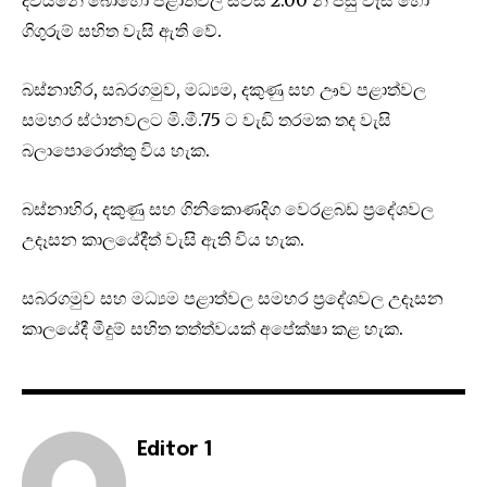
ගිගුරුම් සහිත වැසි ඇති වේ.
බස්නාහිර, සබරගමුව, මධ්‍යම, දකුණු සහ ඌව පළාත්වල
සමහර ස්ථානවලට මි.මී.75 ට වැඩි තරමක තද වැසි
බලාපොරොත්තු විය හැක.
බස්නාහිර, දකුණු සහ ගිනිකොණදිග වෙරළබඩ ප්‍රදේශවල
උදෑසන කාලයේදීත් වැසි ඇති විය හැක.
සබරගමුව සහ මධ්‍යම පළාත්වල සමහර ප්‍රදේශවල උදෑසන
කාලයේදී මීදුම් සහිත තත්ත්වයක් අපේක්ෂා කළ හැක.
Editor 1