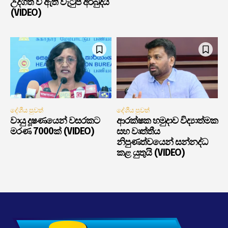
උද්ගත වී ඇති වැටුප් අර්බුදය
(VIDEO)
දේශීය පුවත්
දේශීය පුවත්
වායු දූෂණයෙන් වසරකට
ආරක්ෂක හමුදාව විද්‍යාත්මක
මරණ 7000ක් (VIDEO)
සහ වෘත්තීය
නිපුණත්වයෙන් සන්නද්ධ
කළ යුතුයි (VIDEO)