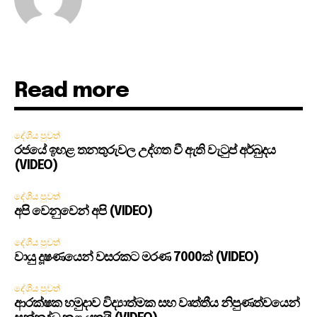
Read more
දේශීය පුවත්
රජයේ ඉහළ තනතුරුවල උද්ගත වී ඇති වැටුප් අර්බුදය
(VIDEO)
දේශීය පුවත්
අපි වෙනුවෙන් අපි (VIDEO)
දේශීය පුවත්
වායු දූෂණයෙන් වසරකට මරණ 7000ක් (VIDEO)
දේශීය පුවත්
ආරක්ෂක හමුදාව විද්‍යාත්මක සහ වෘත්තීය නිපුණත්වයෙන්