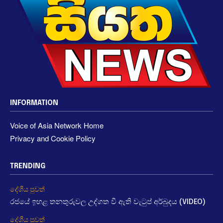
INFORMATION
Voice of Asia Network Home
Privacy and Cookie Policy
TRENDING
දේශීය පුවත්
රජයේ ඉහළ තනතුරුවල උද්ගත වී ඇති වැටුප් අර්බුදය (VIDEO)
දේශීය පුවත්