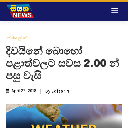
දේශීය පුවත්
දිවයිනේ බොහෝ
පළාත්වලට සවස 2.00 න්
පසු වැසි
By
Editor 1
April 27, 2018