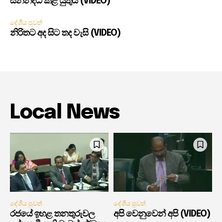
සන්නද්ධ කළ යුතුයි (VIDEO)
දේශීය පුවත්
නිරිතට අද සිට තද වැසි (VIDEO)
Local News
දේශීය පුවත්
දේශීය පුවත්
රජයේ ඉහළ තනතුරුවල
අපි වෙනුවෙන් අපි (VIDEO)