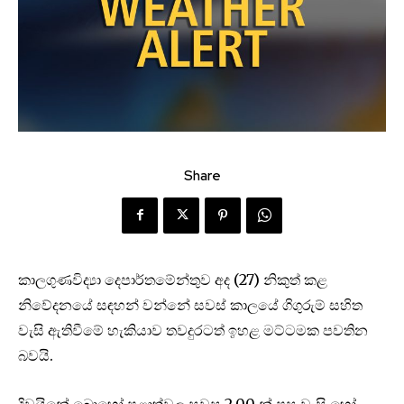
Share
කාලගුණවිද්‍යා දෙපාර්තමේන්තුව අද (27) නිකුත් කළ
නිවේදනයේ සඳහන් වන්නේ සවස් කාලයේ ගිගුරුම් සහිත
වැසි ඇතිවීමේ හැකියාව තවදුරටත් ඉහළ මට්ටමක පවතින
බවයි.
දිවයිනේ බොහෝ පළාත්වල සවස 2.00 න් පසු වැසි හෝ