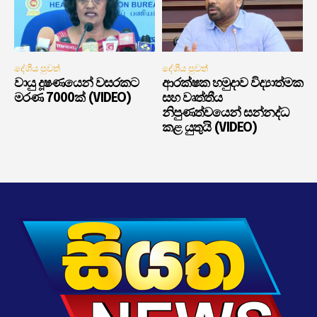
දේශීය පුවත්
දේශීය පුවත්
වායු දූෂණයෙන් වසරකට
ආරක්ෂක හමුදාව විද්‍යාත්මක
මරණ 7000ක් (VIDEO)
සහ වෘත්තීය
නිපුණත්වයෙන් සන්නද්ධ
කළ යුතුයි (VIDEO)