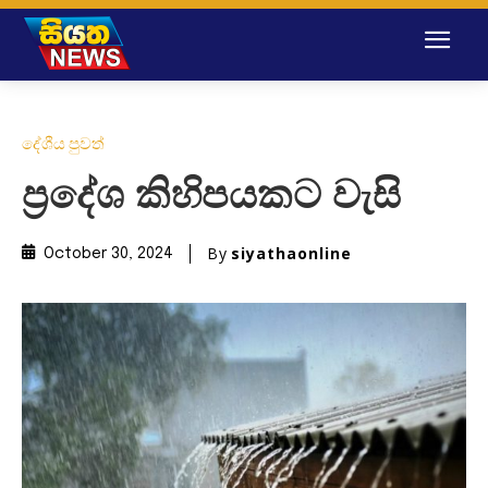
දේශීය පුවත්
ප්‍රදේශ කිහිපයකට වැසි
By
siyathaonline
October 30, 2024