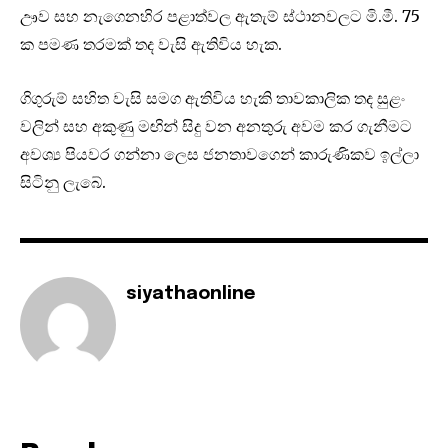
ඌව සහ නැගෙනහිර පළාත්වල ඇතැම් ස්ථානවලට මි.මී. 75
ක පමණ තරමක් තද වැසි ඇතිවිය හැක.
ගිගුරුම් සහිත වැසි සමග ඇතිවිය හැකි තාවකාලික තද සුළං
වලින් සහ අකුණු මඟින් සිදු වන අනතුරු අවම කර ගැනීමට
අවශ්‍ය පියවර ගන්නා ලෙස ජනතාවගෙන් කාරුණිකව ඉල්ලා
සිටිනු ලැබේ.
siyathaonline