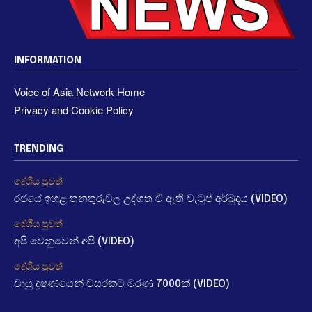
INFORMATION
Voice of Asia Network Home
Privacy and Cookie Policy
TRENDING
දේශීය පුවත්
රජයේ ඉහළ තනතුරුවල උද්ගත වී ඇති වැටුප් අර්බුදය (VIDEO)
දේශීය පුවත්
අපි වෙනුවෙන් අපි (VIDEO)
දේශීය පුවත්
වායු දූෂණයෙන් වසරකට මරණ 7000ක් (VIDEO)