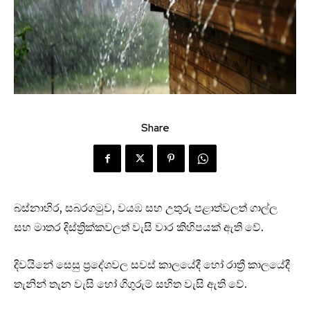
Share
බස්නාහිර, සබරගමුව, වයඹ සහ උතුරු පළාත්වලත් ගාල්ල
සහ මාතර දිස්ත්‍රික්කවලත් වැසි වාර කිහිපයක් ඇති වේ.
දිවයිනේ සෙසු ප්‍රදේශවල සවස් කාලයේදී හෝ රාත්‍රී කාලයේදී
තැනින් තැන වැසි හෝ ගිගුරුම් සහිත වැසි ඇති වේ.