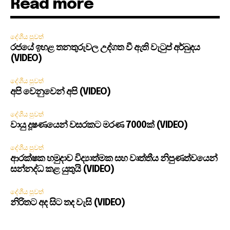
Read more
දේශීය පුවත්
රජයේ ඉහළ තනතුරුවල උද්ගත වී ඇති වැටුප් අර්බුදය
(VIDEO)
දේශීය පුවත්
අපි වෙනුවෙන් අපි (VIDEO)
දේශීය පුවත්
වායු දූෂණයෙන් වසරකට මරණ 7000ක් (VIDEO)
දේශීය පුවත්
ආරක්ෂක හමුදාව විද්‍යාත්මක සහ වෘත්තීය නිපුණත්වයෙන්
සන්නද්ධ කළ යුතුයි (VIDEO)
දේශීය පුවත්
නිරිතට අද සිට තද වැසි (VIDEO)