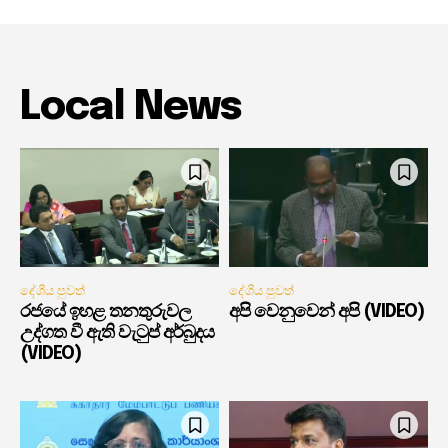
Local News
දේශීය පුවත්
දේශීය පුවත්
රජයේ ඉහළ තනතුරුවල
අපි වෙනුවෙන් අපි (VIDEO)
උද්ගත වී ඇති වැටුප් අර්බුදය
(VIDEO)