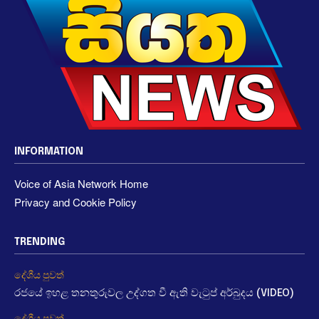
INFORMATION
Voice of Asia Network Home
Privacy and Cookie Policy
TRENDING
දේශීය පුවත්
රජයේ ඉහළ තනතුරුවල උද්ගත වී ඇති වැටුප් අර්බුදය (VIDEO)
දේශීය පුවත්