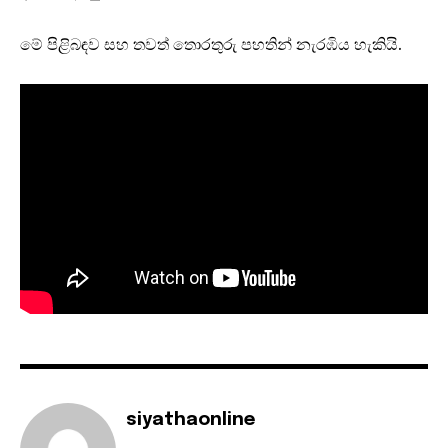
මේ පිළිබඳව සහ තවත් තොරතුරු පහතින් නැරඹිය හැකියි.
siyathaonline