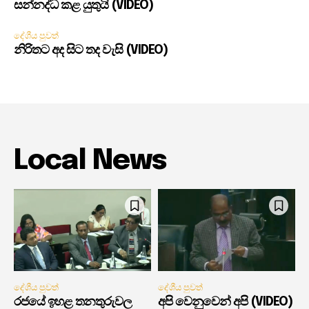
සන්නද්ධ කළ යුතුයි (VIDEO)
දේශීය පුවත්
නිරිතට අද සිට තද වැසි (VIDEO)
Local News
දේශීය පුවත්
දේශීය පුවත්
රජයේ ඉහළ තනතුරුවල
අපි වෙනුවෙන් අපි (VIDEO)