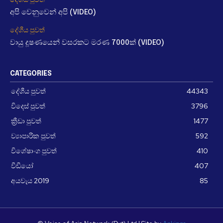
අපි වෙනුවෙන් අපි (VIDEO)
දේශීය පුවත්
වායු දූෂණයෙන් වසරකට මරණ 7000ක් (VIDEO)
CATEGORIES
දේශීය පුවත්
44343
විදෙස් පුවත්
3796
ක්‍රීඩා පුවත්
1477
ව්‍යාපාරික පුවත්
592
විශේෂාංග පුවත්
410
වීඩීයෝ
407
අයවැය 2019
85