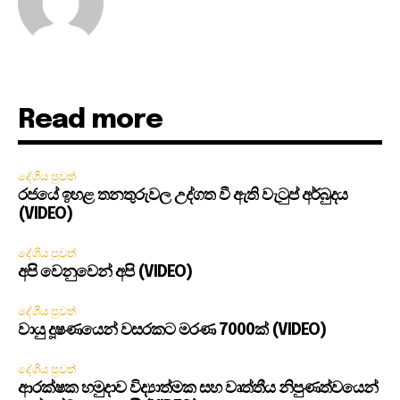
Read more
දේශීය පුවත්
රජයේ ඉහළ තනතුරුවල උද්ගත වී ඇති වැටුප් අර්බුදය
(VIDEO)
දේශීය පුවත්
අපි වෙනුවෙන් අපි (VIDEO)
දේශීය පුවත්
වායු දූෂණයෙන් වසරකට මරණ 7000ක් (VIDEO)
දේශීය පුවත්
ආරක්ෂක හමුදාව විද්‍යාත්මක සහ වෘත්තීය නිපුණත්වයෙන්