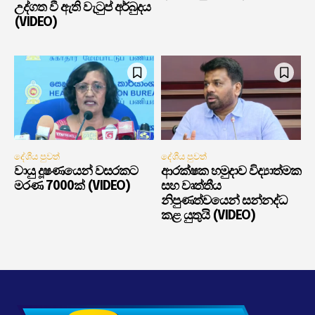
උද්ගත වී ඇති වැටුප් අර්බුදය
(VIDEO)
දේශීය පුවත්
දේශීය පුවත්
වායු දූෂණයෙන් වසරකට
ආරක්ෂක හමුදාව විද්‍යාත්මක
මරණ 7000ක් (VIDEO)
සහ වෘත්තීය
නිපුණත්වයෙන් සන්නද්ධ
කළ යුතුයි (VIDEO)