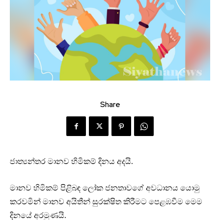
Share
ජාත්‍යන්තර මානව හිමිකම් දිනය අදයි.
මානව හිමිකම් පිළිබඳ ලෝක ජනතාවගේ අවධානය යොමු
කරවමින් මානව අයිතීන් සුරක්ෂිත කිරීමට පෙළඹවීම මෙම
දිනයේ අරමුණයි.