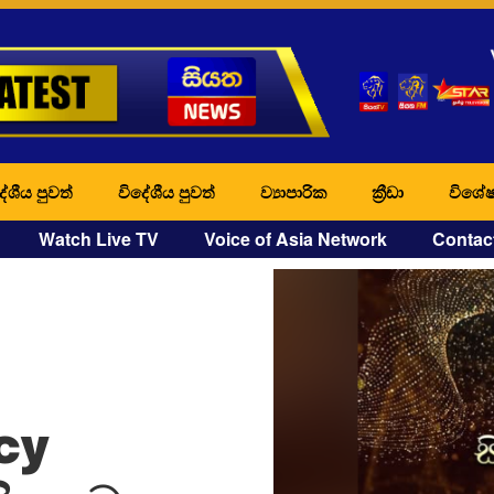
ේශීය පුවත්
විදේශීය පුවත්
ව්‍යාපාරික
ක්‍රීඩා
විශේෂ
Watch Live TV
Voice of Asia Network
Contac
cy