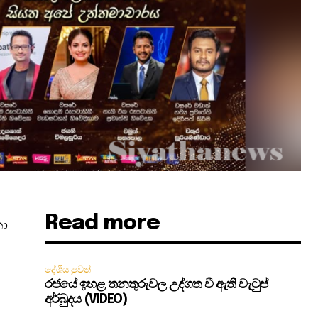
Read more
නා
දේශීය පුවත්
රජයේ ඉහළ තනතුරුවල උද්ගත වී ඇති වැටුප්
අර්බුදය (VIDEO)