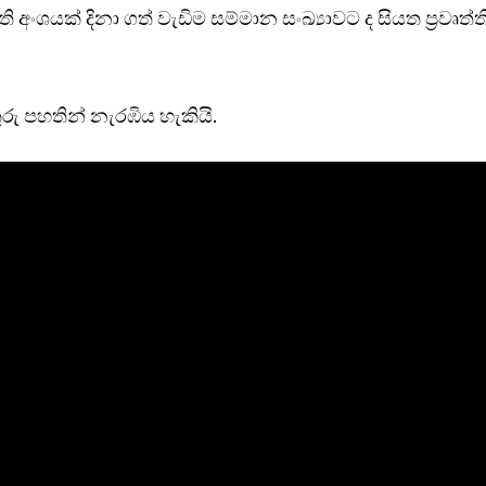
ති අංශයක් දිනා ගත් වැඩිම සම්මාන සංඛ්‍යාවට ද සියත ප්‍රවෘත්ත
ු පහතින් නැරඹිය හැකියි.