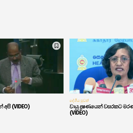
දේශීය පුවත්
් අපි (VIDEO)
වායු දූෂණයෙන් වසරකට මර
(VIDEO)