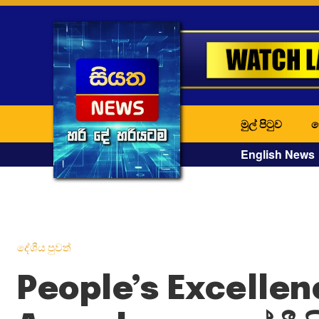
මුල් පිටුව
ද
English News
දේශීය පුවත්
People’s Excellen