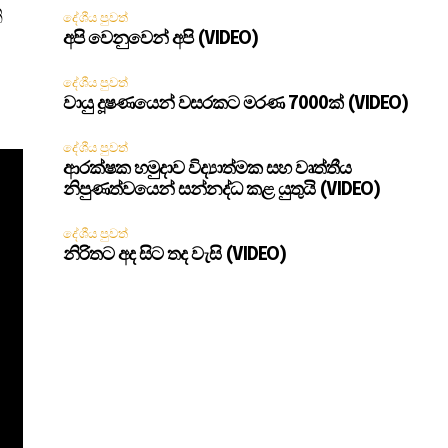
ි
දේශීය පුවත්
අපි වෙනුවෙන් අපි (VIDEO)
දේශීය පුවත්
වායු දූෂණයෙන් වසරකට මරණ 7000ක් (VIDEO)
දේශීය පුවත්
ආරක්ෂක හමුදාව විද්‍යාත්මක සහ වෘත්තීය
නිපුණත්වයෙන් සන්නද්ධ කළ යුතුයි (VIDEO)
දේශීය පුවත්
නිරිතට අද සිට තද වැසි (VIDEO)