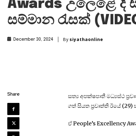
Awards උලෙළේ දී 
සම්මාන රැසක් (VIDE
By
siyathaonline
December 30, 2024
Share
සත්‍ය අපක්ෂපාතී මධ්‍යස්ථ ප්
ගත් සියත ප්‍රවෘත්ති ඊයේ (29) 
ඒ People’s Excellency Aw