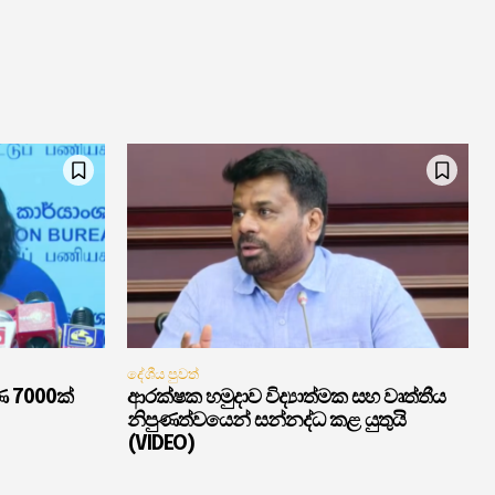
දේශීය පුවත්
ණ 7000ක්
ආරක්ෂක හමුදාව විද්‍යාත්මක සහ වෘත්තීය
නිපුණත්වයෙන් සන්නද්ධ කළ යුතුයි
(VIDEO)