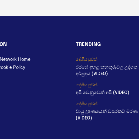
ION
TRENDING
a Network Home
දේශීය පුවත්
ookie Policy
රජයේ ඉහළ තනතුරුවල උද්ගත වී
අර්බුදය (VIDEO)
දේශීය පුවත්
අපි වෙනුවෙන් අපි (VIDEO)
දේශීය පුවත්
වායු දූෂණයෙන් වසරකට මරණ 
(VIDEO)