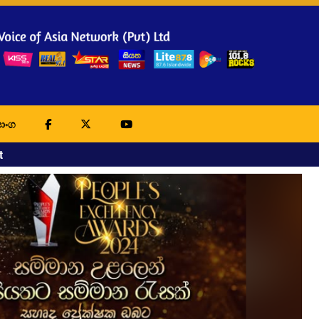
ාංග
t