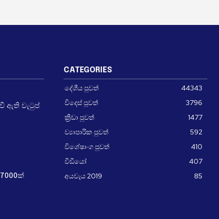
CATEGORIES
දේශීය පුවත්
44343
විදෙස් පුවත්
3796
 ඇති වැටුප්
ක්‍රීඩා පුවත්
1477
ව්‍යාපාරික පුවත්
592
විශේෂාංග පුවත්
410
වීඩීයෝ
407
අයවැය 2019
85
7000ක්