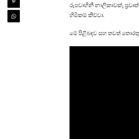
රූපවාහිනී නාලිකාවක්, ප්‍රවෘත්
හිමිකම් කිව්වා.
මේ පිළිබඳව සහ තවත් තොරතුර