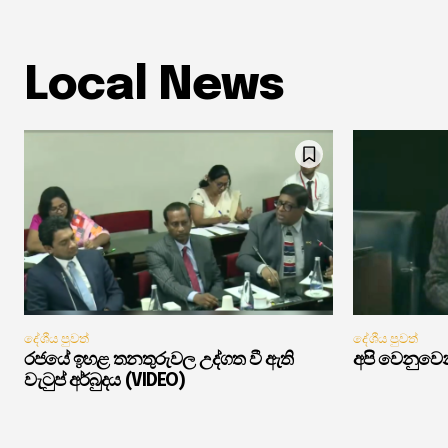
Local News
දේශීය පුවත්
දේශීය පුවත්
රජයේ ඉහළ තනතුරුවල උද්ගත වී ඇති
අපි වෙනුවෙන
වැටුප් අර්බුදය (VIDEO)