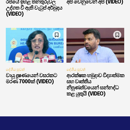
රජයේ ඉහළ තනතුරුවල
අපි වෙනුවෙන් අපි (VIDEO)
උද්ගත වී ඇති වැටුප් අර්බුදය
(VIDEO)
දේශීය පුවත්
දේශීය පුවත්
වායු දූෂණයෙන් වසරකට
ආරක්ෂක හමුදාව විද්‍යාත්මක
මරණ 7000ක් (VIDEO)
සහ වෘත්තීය
නිපුණත්වයෙන් සන්නද්ධ
කළ යුතුයි (VIDEO)