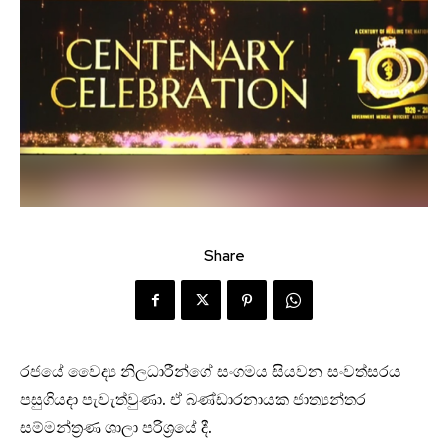
Share
රජයේ වෛද්‍ය නිලධාරීන්ගේ සංගමය සියවන සංවත්සරය
පසුගියදා පැවැත්වුණා. ඒ බණ්ඩාරනායක ජාත්‍යන්තර
සම්මන්ත්‍රණ ශාලා පරිශ්‍රයේ දී.