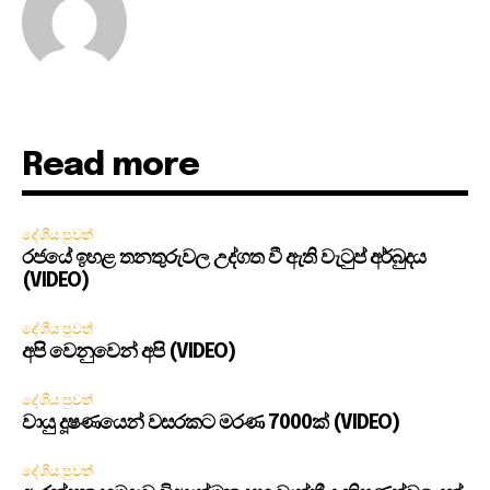
Read more
දේශීය පුවත්
රජයේ ඉහළ තනතුරුවල උද්ගත වී ඇති වැටුප් අර්බුදය
(VIDEO)
දේශීය පුවත්
අපි වෙනුවෙන් අපි (VIDEO)
දේශීය පුවත්
වායු දූෂණයෙන් වසරකට මරණ 7000ක් (VIDEO)
දේශීය පුවත්