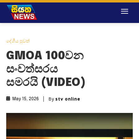
දේශීය පුවත්
GMOA 100වන
සංවත්සරය
සමරයි (VIDEO)
By
stv online
May 15, 2026