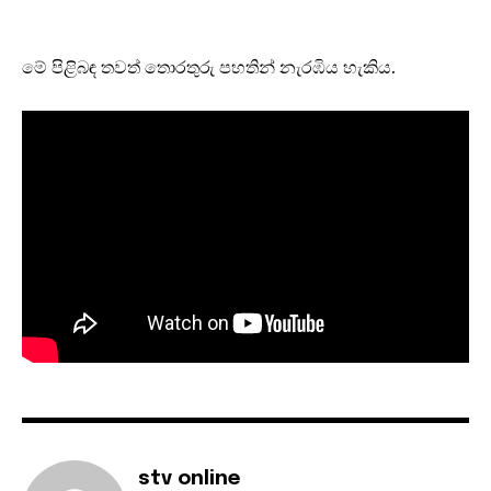
මේ පිළිබඳ තවත් තොරතුරු පහතින් නැරඹිය හැකිය.
stv online