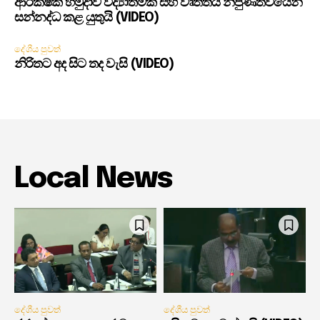
ආරක්ෂක හමුදාව විද්‍යාත්මක සහ වෘත්තීය නිපුණත්වයෙන්
සන්නද්ධ කළ යුතුයි (VIDEO)
දේශීය පුවත්
නිරිතට අද සිට තද වැසි (VIDEO)
Local News
දේශීය පුවත්
දේශීය පුවත්