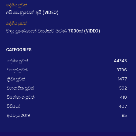
දේශීය පුවත්
අපි වෙනුවෙන් අපි (VIDEO)
දේශීය පුවත්
වායු දූෂණයෙන් වසරකට මරණ 7000ක් (VIDEO)
CATEGORIES
දේශීය පුවත්
44343
විදෙස් පුවත්
3796
ක්‍රීඩා පුවත්
1477
ව්‍යාපාරික පුවත්
592
විශේෂාංග පුවත්
410
වීඩීයෝ
407
අයවැය 2019
85