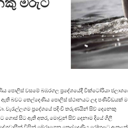
ෙකු මරුට
ණිය පොලිස් වසමේ බඹරගල ප්‍රදේශයේදී වික්ටෝරියා ජලාශ
ගිලී ඇති බවට තෙල්දෙණිය පොලිස් ස්ථානයට ලද පණිවිඩයක් 
 වැරැල්ලගම ප්‍රදේශයේ පදිංචි තරුණයින් සිව් දෙනෙකු
 ගොස් සිට ඇති අතර, මොවුන් සිව් දෙනාම දියේ ගිලී
ප්‍රදේශවාසීන් විසින් බේරාගෙන තෙල්දෙණිය රෝහලට ඇතුළත්