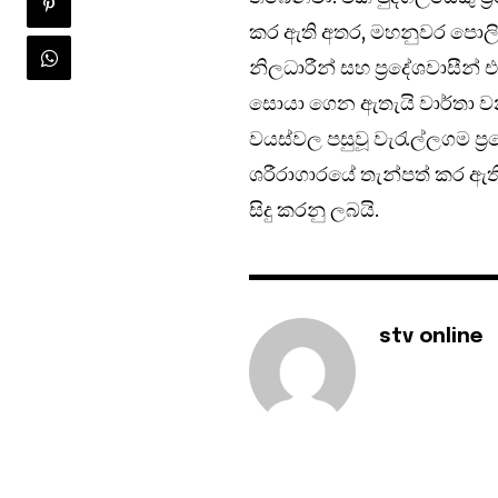
කර ඇති අතර, මහනුවර පොලිස
නිලධාරීන් සහ ප්‍රදේශවාසීන්
සොයා ගෙන ඇතැ‍යි වාර්තා වන
වයස්වල පසුවූ වැරැල්ලගම ප්
ශරීරාගාරයේ තැන්පත් කර ඇති
සිදු කරනු ලබයි.
stv online