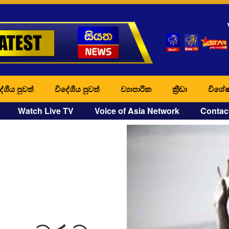
ේශීය පුවත්
විදේශීය පුවත්
ව්‍යාපාරික
ක්‍රීඩා
විශේෂ
Watch Live TV
Voice of Asia Network
Contac