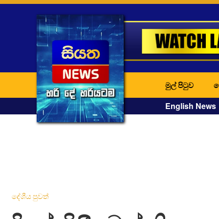
මුල් පිටුව
ද
English News
දේශීය පුවත්