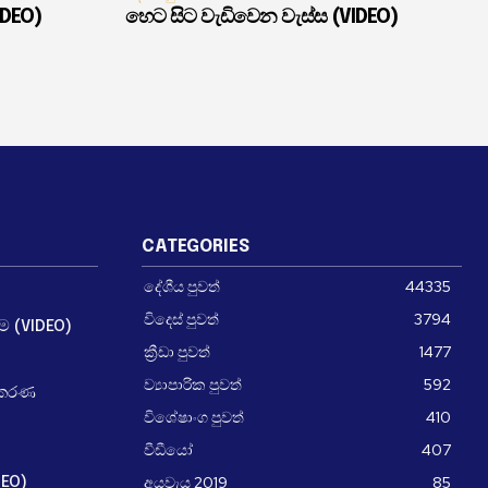
IDEO)
හෙට සිට වැඩිවෙන වැස්ස (VIDEO)
CATEGORIES
දේශීය පුවත්
44335
විදෙස් පුවත්
3794
ීම (VIDEO)
ක්‍රීඩා පුවත්
1477
ව්‍යාපාරික පුවත්
592
ධිකරණ
විශේෂාංග පුවත්
410
වීඩීයෝ
407
අයවැය 2019
85
DEO)