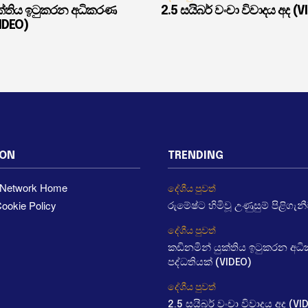
ුක්තිය ඉටුකරන අධිකරණ
2.5 සයිබර් වංචා විවාදය අද (V
VIDEO)
ION
TRENDING
a Network Home
දේශීය පුවත්
ookie Policy
රුමේෂ්ට හිමිවූ උණුසුම් පිළිගැන
දේශීය පුවත්
කඩිනමින් යුක්තිය ඉටුකරන අ
පද්ධතියක් (VIDEO)
දේශීය පුවත්
2.5 සයිබර් වංචා විවාදය අද (VI