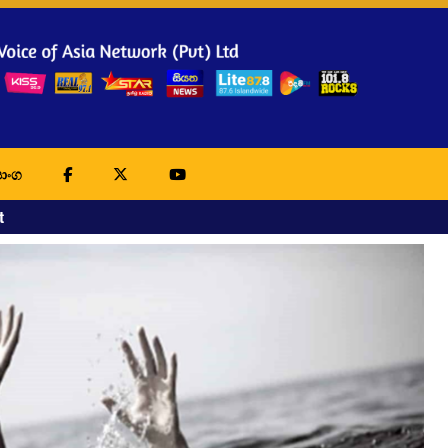
ාංග
t