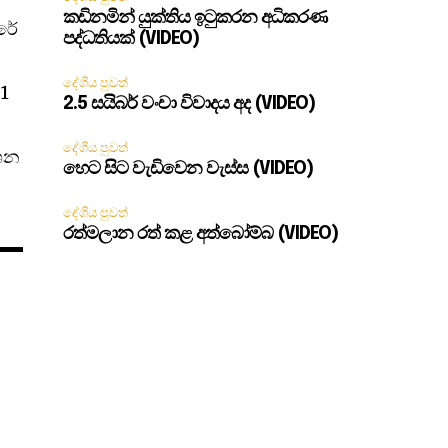
කඩිනමින් යුක්තිය ඉටුකරන අධිකරණ
රේ
පද්ධතියක් (VIDEO)
ර
දේශීය පුවත්
21
2.5 සයිබර් වංචා විවාදය අද (VIDEO)
දේශීය පුවත්
්ශන
හෙට සිට වැඩිවෙන වැස්ස (VIDEO)
දේශීය පුවත්
රත්මලාන රත් කළ අත්බෝම්බ (VIDEO)