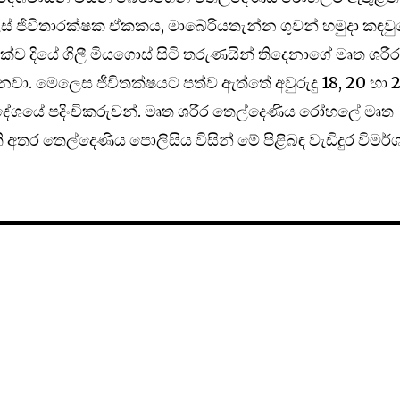
් ජිවිතාරක්ෂක ඒකකය, මාබේරියතැන්න ගුවන් හමුදා කඳවු
 එක්ව දියේ ගිලී මියගොස් සිටි තරුණයින් තිදෙනාගේ මෘත ශරී
වා. මෙලෙස ජීවිතක්ෂයට පත්ව ඇත්තේ අවුරුදු 18, 20 හා 
‍රදේශයේ පදිංචිකරුවන්. මෘත ශරීර තෙල්දෙණිය රෝහලේ මෘත
 අතර තෙල්දෙණිය පොලිසිය විසින් මේ පිළිබඳ වැඩිදුර විමර