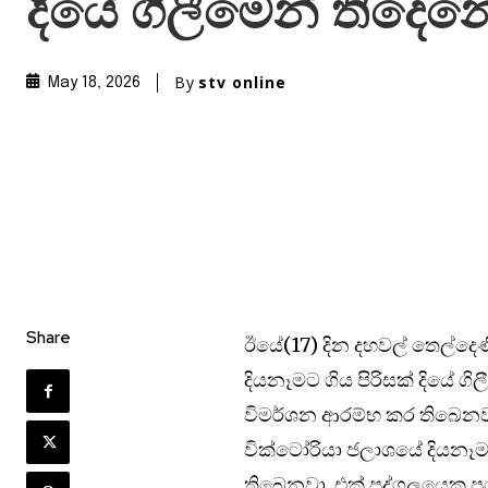
දියේ ගිලීමෙන් තිදෙන
By
stv online
May 18, 2026
Share
ඊයේ(17) දින දහවල් තෙල්දෙ
දියනෑමට ගිය පිරිසක් දියේ 
විමර්ශන ආරම්භ කර තිබෙනවා.
වික්ටෝරියා ජලාශයේ දියනෑමට
තිබෙනවා. එක් පුද්ගලයෙකු 