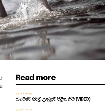
Read more
යේ
මත
දේශීය පුවත්
රුමේෂ්ට හිමිවූ උණුසුම් පිළිගැනීම (VIDEO)
දේශීය පුවත්