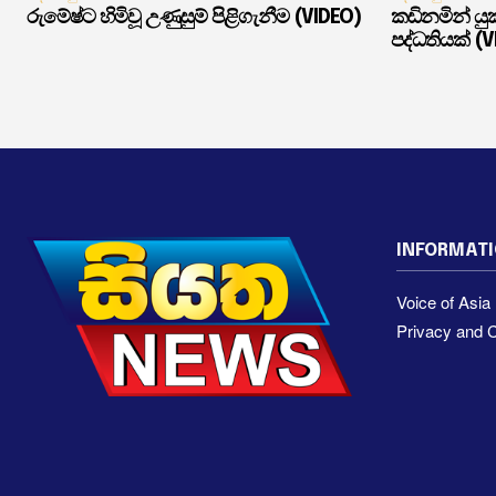
රුමේෂ්ට හිමිවූ උණුසුම් පිළිගැනීම (VIDEO)
කඩිනමින් ය
පද්ධතියක් (
INFORMAT
Voice of Asi
Privacy and C