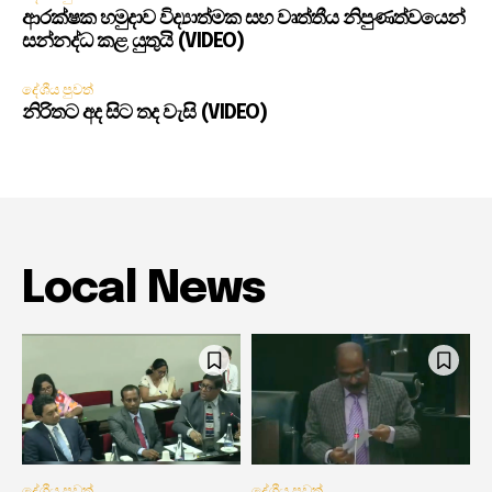
ආරක්ෂක හමුදාව විද්‍යාත්මක සහ වෘත්තීය නිපුණත්වයෙන්
සන්නද්ධ කළ යුතුයි (VIDEO)
දේශීය පුවත්
නිරිතට අද සිට තද වැසි (VIDEO)
Local News
දේශීය පුවත්
දේශීය පුවත්