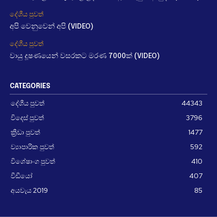
දේශීය පුවත්
අපි වෙනුවෙන් අපි (VIDEO)
දේශීය පුවත්
වායු දූෂණයෙන් වසරකට මරණ 7000ක් (VIDEO)
CATEGORIES
දේශීය පුවත්
44343
විදෙස් පුවත්
3796
ක්‍රීඩා පුවත්
1477
ව්‍යාපාරික පුවත්
592
විශේෂාංග පුවත්
410
වීඩීයෝ
407
අයවැය 2019
85