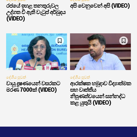
රජයේ ඉහළ තනතුරුවල
අපි වෙනුවෙන් අපි (VIDEO)
උද්ගත වී ඇති වැටුප් අර්බුදය
(VIDEO)
දේශීය පුවත්
දේශීය පුවත්
වායු දූෂණයෙන් වසරකට
ආරක්ෂක හමුදාව විද්‍යාත්මක
මරණ 7000ක් (VIDEO)
සහ වෘත්තීය
නිපුණත්වයෙන් සන්නද්ධ
කළ යුතුයි (VIDEO)