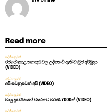
stv online
Read more
දේශීය පුවත්
රජයේ ඉහළ තනතුරුවල උද්ගත වී ඇති වැටුප් අර්බුදය
(VIDEO)
දේශීය පුවත්
අපි වෙනුවෙන් අපි (VIDEO)
දේශීය පුවත්
වායු දූෂණයෙන් වසරකට මරණ 7000ක් (VIDEO)
දේශීය පුවත්