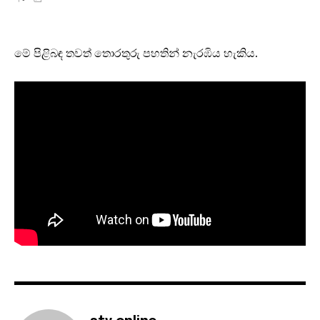
මේ පිළිබඳ තවත් තොරතුරු පහතින් නැරඹිය හැකිය.