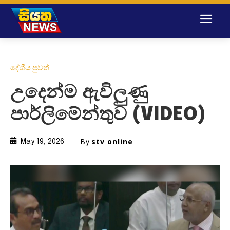
දේශීය පුවත්
උදෙන්ම ඇවිලුණු
පාර්ලිමේන්තුව (VIDEO)
By
stv online
May 19, 2026