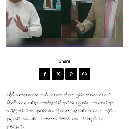
Share
දේශීය ආදායම් සංශෝධන පනත් කෙටුම්පත දෙවන වර
කියවීම අද පාර්ලිමේන්තුවේදී ආරම්භ වුණා. මේ අතර අද
පාර්ලිමේන්තුව ආරම්භයේදී මහබැංකු වාර්තාව සහ දේශීය
ආදායම් සංශෝධන පනත සම්බන්ධයෙන් වාද විවාද
ඇතිවුණා.