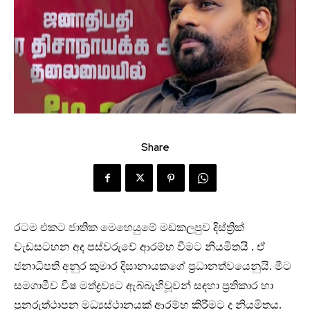
Share
රටම එකට ජාතික මෙහෙයුමේ මඩකලපුව දිස්ත්‍රික්
වැඩසටහන අද පස්වරුවේ ආරම්භ වීමට නියමිතයි . ඒ
ජනාධිපති අනුර කුමාර දිසානායකගේ ප්‍රධානත්වයෙනුයි. මීට
සමගාමීව විෂ මත්ද්‍රව්‍යට ඇබ්බැහිවූවන් සඳහා ප්‍රතිකාර හා
පුනරුත්ථාපන මධ්‍යස්ථානයක් ආරම්භ කිරීමට ද නියමිතය.