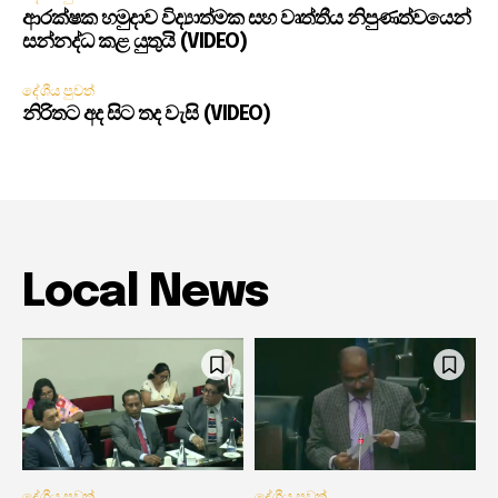
ආරක්ෂක හමුදාව විද්‍යාත්මක සහ වෘත්තීය නිපුණත්වයෙන්
සන්නද්ධ කළ යුතුයි (VIDEO)
දේශීය පුවත්
නිරිතට අද සිට තද වැසි (VIDEO)
Local News
දේශීය පුවත්
දේශීය පුවත්