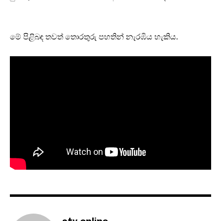
මේ පිළිබඳ තවත් තොරතුරු පහතින් නැරඹිය හැකිය.