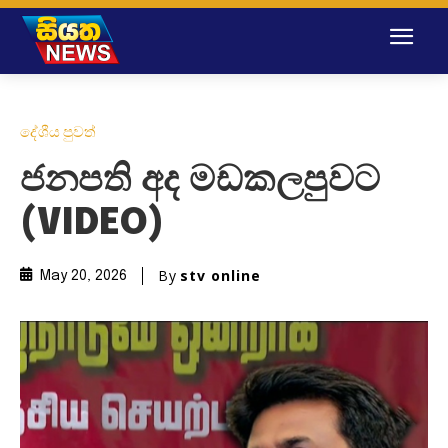
දේශීය පුවත්
ජනපති අද මඩකලපුවට
(VIDEO)
By
stv online
May 20, 2026