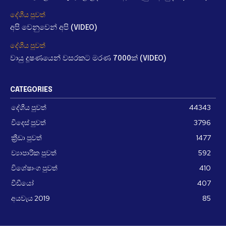
දේශීය පුවත්
අපි වෙනුවෙන් අපි (VIDEO)
දේශීය පුවත්
වායු දූෂණයෙන් වසරකට මරණ 7000ක් (VIDEO)
CATEGORIES
දේශීය පුවත්
44343
විදෙස් පුවත්
3796
ක්‍රීඩා පුවත්
1477
ව්‍යාපාරික පුවත්
592
විශේෂාංග පුවත්
410
වීඩීයෝ
407
අයවැය 2019
85