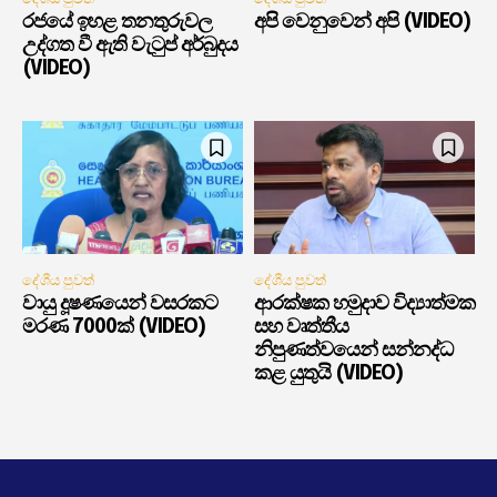
රජයේ ඉහළ තනතුරුවල
අපි වෙනුවෙන් අපි (VIDEO)
උද්ගත වී ඇති වැටුප් අර්බුදය
(VIDEO)
දේශීය පුවත්
දේශීය පුවත්
වායු දූෂණයෙන් වසරකට
ආරක්ෂක හමුදාව විද්‍යාත්මක
මරණ 7000ක් (VIDEO)
සහ වෘත්තීය
නිපුණත්වයෙන් සන්නද්ධ
කළ යුතුයි (VIDEO)