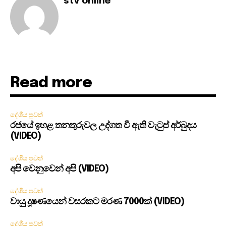
stv online
Read more
දේශීය පුවත්
රජයේ ඉහළ තනතුරුවල උද්ගත වී ඇති වැටුප් අර්බුදය
(VIDEO)
දේශීය පුවත්
අපි වෙනුවෙන් අපි (VIDEO)
දේශීය පුවත්
වායු දූෂණයෙන් වසරකට මරණ 7000ක් (VIDEO)
දේශීය පුවත්