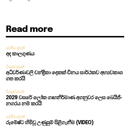
Read more
දේශීය පුවත්
අද කාලගුණය
විදෙස් පුවත්
අධිවර්ණාවලි චන්ද්‍රිකා දෙකක් චීනය සාර්ථකව අභ්‍යවකාශ
ගත කරයි
විදෙස් පුවත්
2029 වසරේ ලෝක ගෘහනිර්මාණ අගනුවර ලෙස බෙයිජිං
නගරය නම් කරයි
දේශීය පුවත්
රුමේෂ්ට හිමිවූ උණුසුම් පිළිගැනීම (VIDEO)