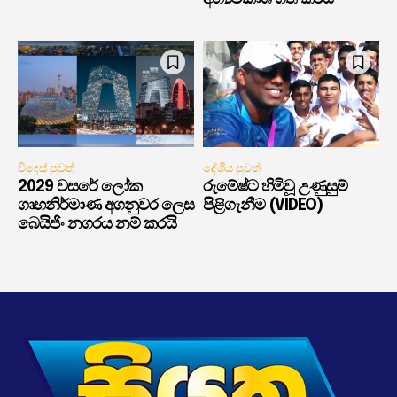
විදෙස් පුවත්
දේශීය පුවත්
2029 වසරේ ලෝක
රුමේෂ්ට හිමිවූ උණුසුම්
ගෘහනිර්මාණ අගනුවර ලෙස
පිළිගැනීම (VIDEO)
බෙයිජිං නගරය නම් කරයි