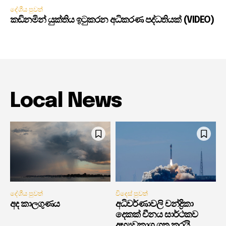
දේශීය පුවත්
කඩිනමින් යුක්තිය ඉටුකරන අධිකරණ පද්ධතියක් (VIDEO)
Local News
දේශීය පුවත්
විදෙස් පුවත්
අද කාලගුණය
අධිවර්ණාවලි චන්ද්‍රිකා
දෙකක් චීනය සාර්ථකව
අභ්‍යවකාශ ගත කරයි