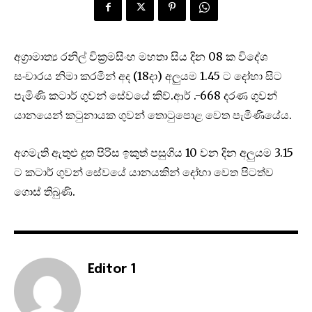
අග්‍රාමාත්‍ය රනිල් වික්‍රමසිංහ මහතා සිය දින 08 ක විදේශ
සංචාරය නිමා කරමින් අද (18දා) අලුයම 1.45 ට දෝහා සිට
පැමිණි කටාර් ගුවන් සේවයේ කිව්.ආර් .-668 දරණ ගුවන්
යානයෙන් කටුනායක ගුවන් තොටුපොළ වෙත පැමිණියේය.
අගමැති ඇතුළු දූත පිරිස ඉකුත් පසුගිය 10 වන දින අලුයම 3.15
ට කටාර් ගුවන් සේවයේ යානයකින් දෝහා වෙත පිටත්ව
ගොස් තිබුණි.
Editor 1