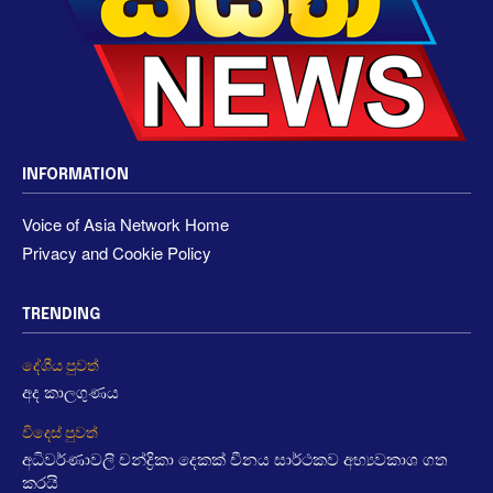
INFORMATION
Voice of Asia Network Home
Privacy and Cookie Policy
TRENDING
දේශීය පුවත්
අද කාලගුණය
විදෙස් පුවත්
අධිවර්ණාවලි චන්ද්‍රිකා දෙකක් චීනය සාර්ථකව අභ්‍යවකාශ ගත
කරයි