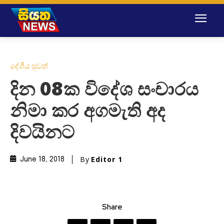
දේශීය පුවත්
දින 08ක විදේශ සංචාරය
නිමා කර අගමැති අද
දිවයිනට
By
Editor 1
June 18, 2018
Share