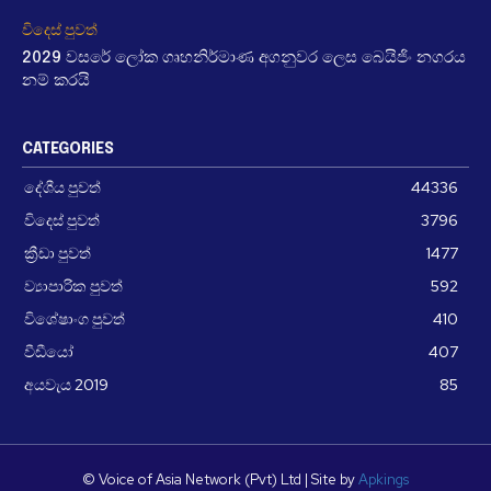
විදෙස් පුවත්
2029 වසරේ ලෝක ගෘහනිර්මාණ අගනුවර ලෙස බෙයිජිං නගරය
නම් කරයි
CATEGORIES
දේශීය පුවත්
44336
විදෙස් පුවත්
3796
ක්‍රීඩා පුවත්
1477
ව්‍යාපාරික පුවත්
592
විශේෂාංග පුවත්
410
වීඩීයෝ
407
අයවැය 2019
85
© Voice of Asia Network (Pvt) Ltd | Site by
Apkings