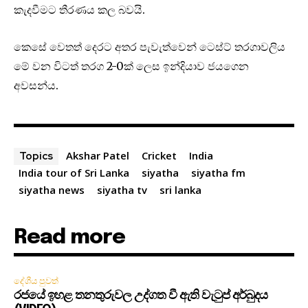
කැදවීමට තීරණය කල බවයි.
කෙසේ වෙතත් දෙරට අතර පැවැත්වෙන් ටෙස්ට් තරගාවලිය
මේ වන විටත් තරග 2-0ක් ලෙස ඉන්දියාව ජයගෙන
අවසන්ය.
Akshar Patel
Cricket
India
Topics
India tour of Sri Lanka
siyatha
siyatha fm
siyatha news
siyatha tv
sri lanka
Read more
දේශීය පුවත්
රජයේ ඉහළ තනතුරුවල උද්ගත වී ඇති වැටුප් අර්බුදය