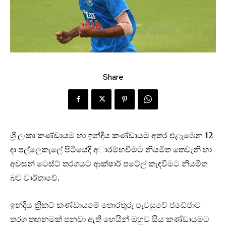
Share
ශ්‍රී ලංකා කණ්ඩායම හා ඉන්දීය කණ්ඩායම අතර එළැඹෙන 12
දා පල්ලෙකැලේ පිටියේදී අාරම්භවීමට නියමිත තෙවැනි හා
අවසන් ටෙස්ට් තරගයට ආක්ෂාර් පටේල් කැඳවීමට නියමිත
බව වාර්තාවේ.
ඉන්දීය ක්‍රිකට් කණ්ඩායමේ තොරතුරු පැවසුවේ ජඩේජාට
තරග තහනමක් පනවා ඇති හෙයින් ඔහුව සිය කණ්ඩායමට