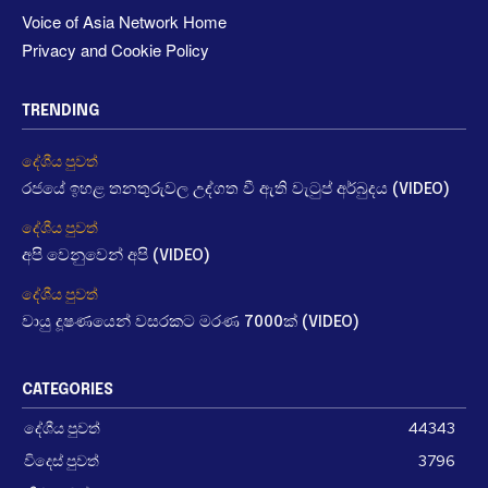
Voice of Asia Network Home
Privacy and Cookie Policy
TRENDING
දේශීය පුවත්
රජයේ ඉහළ තනතුරුවල උද්ගත වී ඇති වැටුප් අර්බුදය (VIDEO)
දේශීය පුවත්
අපි වෙනුවෙන් අපි (VIDEO)
දේශීය පුවත්
වායු දූෂණයෙන් වසරකට මරණ 7000ක් (VIDEO)
CATEGORIES
දේශීය පුවත්
44343
විදෙස් පුවත්
3796