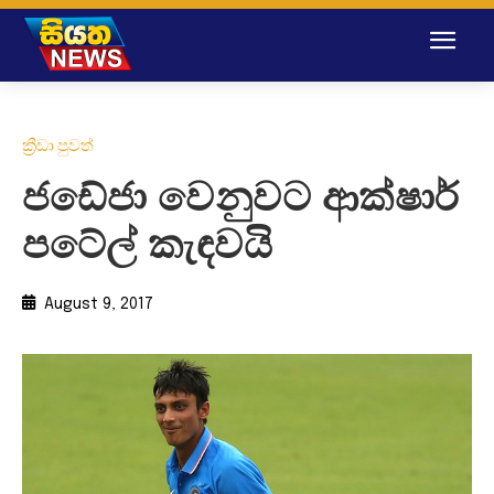
ක්‍රීඩා පුවත්
ජඩේජා වෙනුවට ආක්ෂාර්
පටේල් කැඳවයි
August 9, 2017