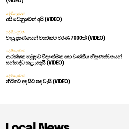
(VIDEO)
දේශීය පුවත්
අපි වෙනුවෙන් අපි (VIDEO)
දේශීය පුවත්
වායු දූෂණයෙන් වසරකට මරණ 7000ක් (VIDEO)
දේශීය පුවත්
ආරක්ෂක හමුදාව විද්‍යාත්මක සහ වෘත්තීය නිපුණත්වයෙන්
සන්නද්ධ කළ යුතුයි (VIDEO)
දේශීය පුවත්
නිරිතට අද සිට තද වැසි (VIDEO)
Local News