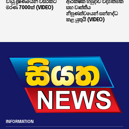
වායු දූෂණයෙන් වසරකට
ආරක්ෂක හමුදාව විද්‍යාත්මක
මරණ 7000ක් (VIDEO)
සහ වෘත්තීය
නිපුණත්වයෙන් සන්නද්ධ
කළ යුතුයි (VIDEO)
INFORMATION