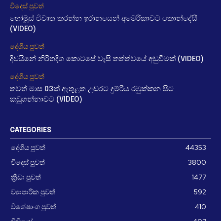
විදෙස් පුවත්
හෝමූස් විවෘත කරන්න ඉරානයෙන් අමෙරිකාවට කොන්දේසී
(VIDEO)
දේශීය පුවත්
දිවයිනේ නිරිතදිග කොටසේ වැසි තත්ත්වයේ අඩුවීමක් (VIDEO)
දේශීය පුවත්
තවත් මාස 03ක් ඇතුළත උඩරට දුම්රිය රඹුක්කන සිට
කඩුගන්නාවට (VIDEO)
CATEGORIES
දේශීය පුවත්
44353
විදෙස් පුවත්
3800
ක්‍රීඩා පුවත්
1477
ව්‍යාපාරික පුවත්
592
විශේෂාංග පුවත්
410