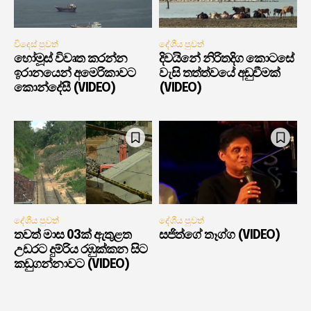
විදෙස් පුවත්
දේශීය පුවත්
හෝමූස් විවෘත කරන්න
දිවයිනේ නිරිතදිග කොටසේ
ඉරානයෙන් අමෙරිකාවට
වැසි තත්ත්වයේ අඩුවීමක්
කොන්දේසී (VIDEO)
(VIDEO)
දේශීය පුවත්
දේශීය පුවත්
තවත් මාස 03ක් ඇතුළත
සජිත්ගේ තෑග්ග (VIDEO)
උඩරට දුම්රිය රඹුක්කන සිට
කඩුගන්නාවට (VIDEO)