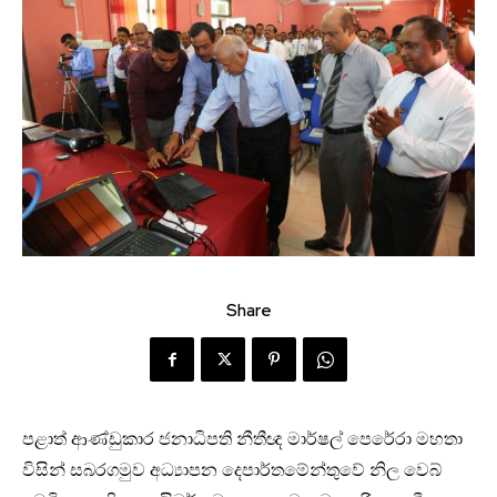
Share
පළාත් ආණ්ඩුකාර ජනාධිපති නීතීඥ මාර්ෂල් පෙරේරා මහතා
විසින් සබරගමුව අධ්‍යාපන දෙපාර්තමේන්තුවේ නිල වෙබ්