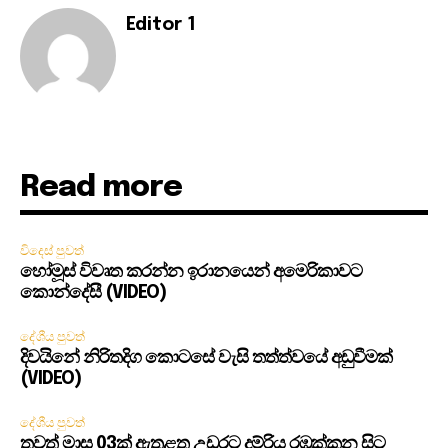
Editor 1
Read more
විදෙස් පුවත්
හෝමූස් විවෘත කරන්න ඉරානයෙන් අමෙරිකාවට
කොන්දේසී (VIDEO)
දේශීය පුවත්
දිවයිනේ නිරිතදිග කොටසේ වැසි තත්ත්වයේ අඩුවීමක්
(VIDEO)
දේශීය පුවත්
තවත් මාස 03ක් ඇතුළත උඩරට දුම්රිය රඹුක්කන සිට