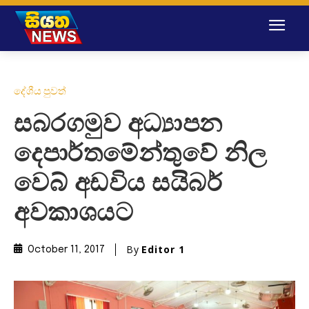
දේශීය පුවත්
සබරගමුව අධ්‍යාපන
දෙපාර්තමේන්තුවේ නිල
වෙබ් අඩවිය සයිබර්
අවකාශයට
By
Editor 1
October 11, 2017