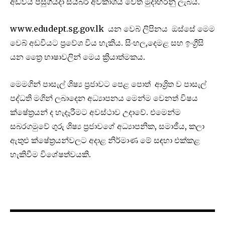
අඩවිය පසුගියදා සයිබර් අවකාශය වෙත මුදාහරිනු ලැබීය.
www.edudept.sg.gov.lk යන වෙබ් ලිපිනය ඔස්සේ මෙම
වෙබ් අඩවියට ප්‍රවේශ විය හැකිය. සිංහල,දෙමළ සහ ඉංග්‍රීසි
යන ත්‍රෛ භාෂාවලින් මෙය ක්‍රියාත්මකය.
මෙමගින් පාසැල් ශිෂ්‍ය ප්‍රජාවට පෙළ පොත් ආශ්‍රිත ව පාසැල්
පද්ධති මගින් ලබාදෙන අධ්‍යාපනය මෙන්ම වෙනත් විෂය
ක්ෂේත්‍රයන් ද හැදෑරීමට අවස්ථාව උදාවේ. එමෙන්ම
සබරගමුවේ ගුරු ශිෂ්‍ය ප්‍රජාවගේ අධ්‍යාපනික, සමාජීය, කලා
ඇතුළු ක්ෂේත්‍රයන්වලට අදාළ නිර්මාණ මේ සඳහා එක්කළ
හැකිවීම විශේෂත්වයකි.