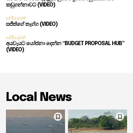
කඩුගන්නාවට (VIDEO)
දේශීය පුවත්
සජිත්ගේ තෑග්ග (VIDEO)
දේශීය පුවත්
අයවැයට යෝජනා දෙන්න “BUDGET PROPOSAL HUB”
(VIDEO)
Local News