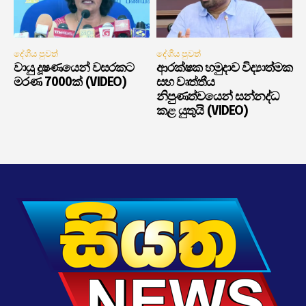
දේශීය පුවත්
දේශීය පුවත්
වායු දූෂණයෙන් වසරකට
ආරක්ෂක හමුදාව විද්‍යාත්මක
මරණ 7000ක් (VIDEO)
සහ වෘත්තීය
නිපුණත්වයෙන් සන්නද්ධ
කළ යුතුයි (VIDEO)