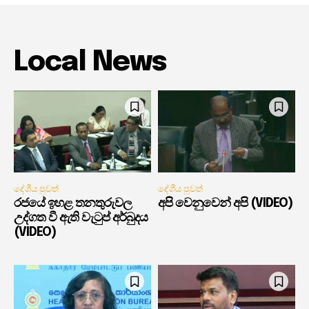
Local News
දේශීය පුවත්
දේශීය පුවත්
රජයේ ඉහළ තනතුරුවල
අපි වෙනුවෙන් අපි (VIDEO)
උද්ගත වී ඇති වැටුප් අර්බුදය
(VIDEO)