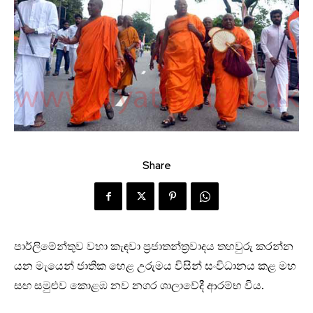
Share
පාර්ලිමේන්තුව වහා කැඳවා ප්‍රජාතන්ත්‍රවාදය තහවුරු කරන්න
යන මැයෙන් ජාතික හෙළ උරුමය විසින් සංවිධානය කළ මහ
සඟ සමුළුව කොළඹ නව නගර ශාලාවේදී ආරම්භ විය.