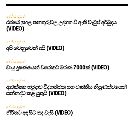
දේශීය පුවත්
රජයේ ඉහළ තනතුරුවල උද්ගත වී ඇති වැටුප් අර්බුදය
(VIDEO)
දේශීය පුවත්
අපි වෙනුවෙන් අපි (VIDEO)
දේශීය පුවත්
වායු දූෂණයෙන් වසරකට මරණ 7000ක් (VIDEO)
දේශීය පුවත්
ආරක්ෂක හමුදාව විද්‍යාත්මක සහ වෘත්තීය නිපුණත්වයෙන්
සන්නද්ධ කළ යුතුයි (VIDEO)
දේශීය පුවත්
නිරිතට අද සිට තද වැසි (VIDEO)