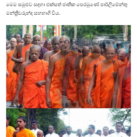
මෙම සමුළුව සදහා එක්සත් ජාතික පෙරමුණේ පාර්ලිමේන්තු
මන්ත්‍රීවරුන්ද සහභාගි විය.