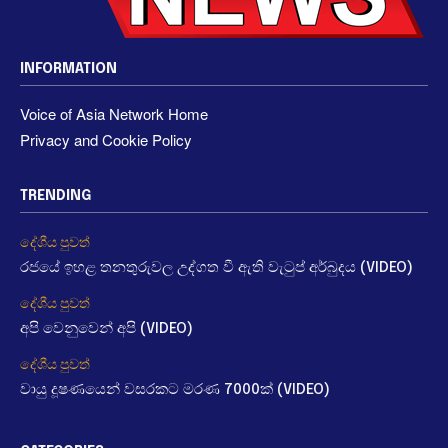
INFORMATION
Voice of Asia Network Home
Privacy and Cookie Policy
TRENDING
දේශීය පුවත්
රජයේ ඉහළ තනතුරුවල උද්ගත වී ඇති වැටුප් අර්බුදය (VIDEO)
දේශීය පුවත්
අපි වෙනුවෙන් අපි (VIDEO)
දේශීය පුවත්
වායු දූෂණයෙන් වසරකට මරණ 7000ක් (VIDEO)