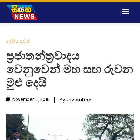
දේශීය පුවත්
ප්‍රජාතන්ත්‍රවාදය
වෙනුවෙන් මහ සඟ රුවන
මුළු දෙයි
By
stv online
November 6, 2018