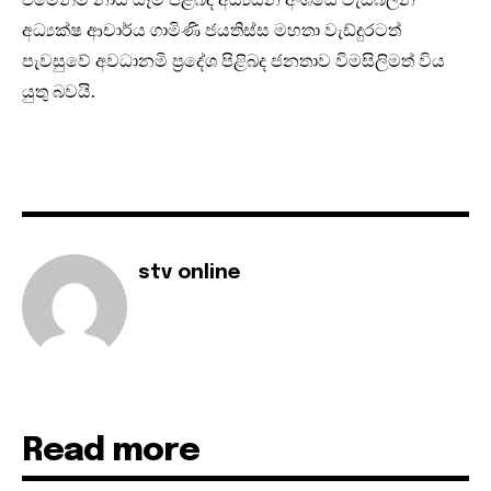
අධ්‍යක්ෂ ආචාර්ය ගාමිණි ජයතිස්ස මහතා වැඩ්දුරටත්
පැවසුවේ අවධානමි ප්‍රදේශ පිළිබද ජනතාව විමසිලිමත් විය
යුතු බවයි.
stv online
Read more