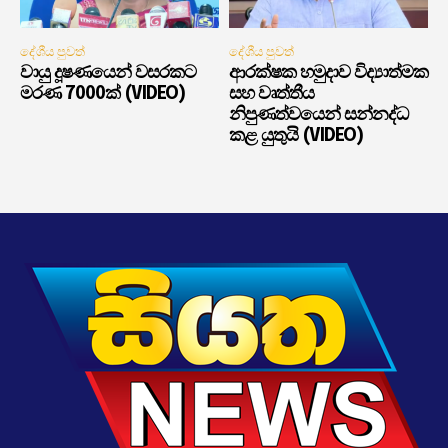
දේශීය පුවත්
දේශීය පුවත්
වායු දූෂණයෙන් වසරකට
ආරක්ෂක හමුදාව විද්‍යාත්මක
මරණ 7000ක් (VIDEO)
සහ වෘත්තීය
නිපුණත්වයෙන් සන්නද්ධ
කළ යුතුයි (VIDEO)