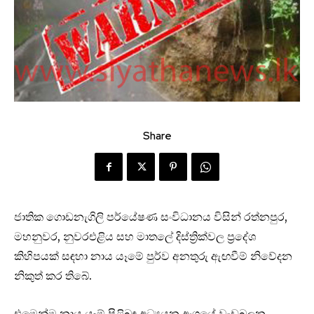
Share
ජාතික ගොඩනැගිලි පර්යේෂණ සංවිධානය විසින් රත්නපුර,
මහනුවර, නුවරඑළිය සහ මාතලේ දිස්ත්‍රික්වල ප්‍රදේශ
කිහිපයක් සඳහා නාය යෑමේ පුර්ව අනතුරු ඇඟවීම් නිවේදන
නිකුත් කර තිබේ.
එමෙන්ම නාය යෑම් පිළිබඳ අධ්‍යයන අංශයේ වැඩබලන