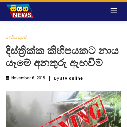
දේශීය පුවත්
දිස්ත්‍රික්ක කිහිපයකට නාය
යෑමේ අනතුරු ඇඟවීම්
By
stv online
November 6, 2018