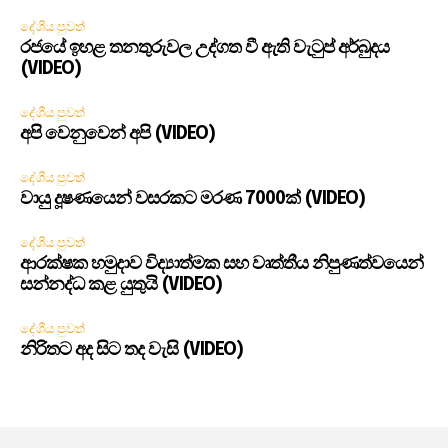
දේශීය පුවත්
රජයේ ඉහළ තනතුරුවල උද්ගත වී ඇති වැටුප් අර්බුදය
(VIDEO)
දේශීය පුවත්
අපි වෙනුවෙන් අපි (VIDEO)
දේශීය පුවත්
වායු දූෂණයෙන් වසරකට මරණ 7000ක් (VIDEO)
දේශීය පුවත්
ආරක්ෂක හමුදාව විද්‍යාත්මක සහ වෘත්තීය නිපුණත්වයෙන්
සන්නද්ධ කළ යුතුයි (VIDEO)
දේශීය පුවත්
නිරිතට අද සිට තද වැසි (VIDEO)