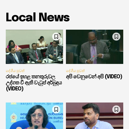
Local News
දේශීය පුවත්
දේශීය පුවත්
රජයේ ඉහළ තනතුරුවල
අපි වෙනුවෙන් අපි (VIDEO)
උද්ගත වී ඇති වැටුප් අර්බුදය
(VIDEO)