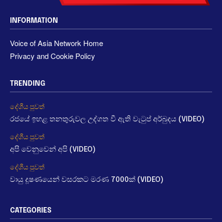
INFORMATION
Voice of Asia Network Home
Privacy and Cookie Policy
TRENDING
දේශීය පුවත්
රජයේ ඉහළ තනතුරුවල උද්ගත වී ඇති වැටුප් අර්බුදය (VIDEO)
දේශීය පුවත්
අපි වෙනුවෙන් අපි (VIDEO)
දේශීය පුවත්
වායු දූෂණයෙන් වසරකට මරණ 7000ක් (VIDEO)
CATEGORIES