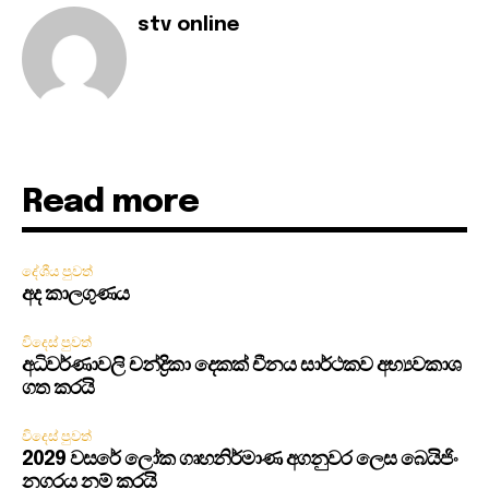
stv online
Read more
දේශීය පුවත්
අද කාලගුණය
විදෙස් පුවත්
අධිවර්ණාවලි චන්ද්‍රිකා දෙකක් චීනය සාර්ථකව අභ්‍යවකාශ
ගත කරයි
විදෙස් පුවත්
2029 වසරේ ලෝක ගෘහනිර්මාණ අගනුවර ලෙස බෙයිජිං
නගරය නම් කරයි