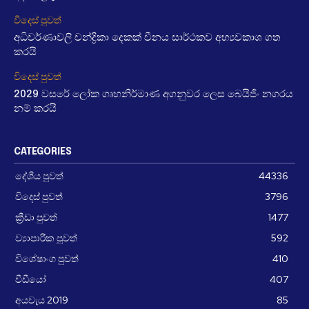
විදෙස් පුවත්
අධිවර්ණාවලි චන්ද්‍රිකා දෙකක් චීනය සාර්ථකව අභ්‍යවකාශ ගත
කරයි
විදෙස් පුවත්
2029 වසරේ ලෝක ගෘහනිර්මාණ අගනුවර ලෙස බෙයිජිං නගරය
නම් කරයි
CATEGORIES
දේශීය පුවත්
44336
විදෙස් පුවත්
3796
ක්‍රීඩා පුවත්
1477
ව්‍යාපාරික පුවත්
592
විශේෂාංග පුවත්
410
වීඩීයෝ
407
අයවැය 2019
85