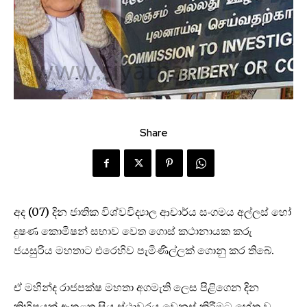
Share
අද (07) දින ජාතික විශ්වවිද්‍යාල ආචාර්ය සංගමය අල්ලස් හෝ
දුෂණ කොමිෂන් සභාව වෙත ගොස් කථානායක කරු
ජයසුරිය මහතාට එරෙහිව පැමිණිල්ලක් ගොනු කර තිබේ.
ඒ මහින්ද රාජපක්ෂ මහතා අගමැති ලෙස පිළිගෙන දින
කිහිපයක් ඇතුළත සිය ස්ථාවරය වෙනස් කිරීමට හේතු වූ