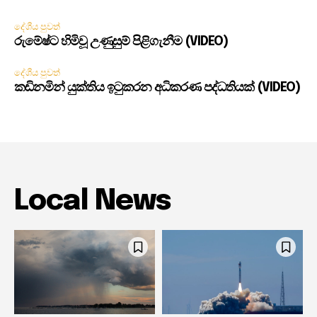
දේශීය පුවත්
රුමේෂ්ට හිමිවූ උණුසුම් පිළිගැනීම (VIDEO)
දේශීය පුවත්
කඩිනමින් යුක්තිය ඉටුකරන අධිකරණ පද්ධතියක් (VIDEO)
Local News