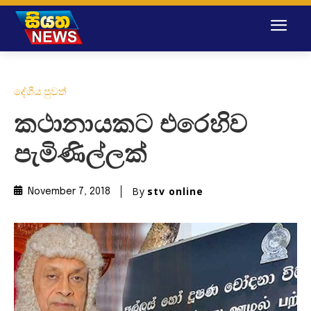
දේශීය පුවත්
කථානායකට එරෙහිව
පැමිණිල්ලක්
By
stv online
November 7, 2018