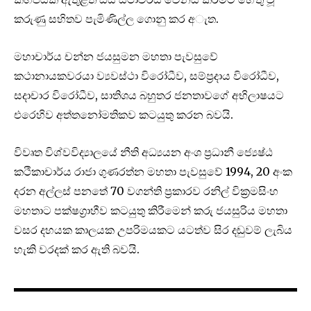
කරුණු සහිතව පැමිණිල්ල ගොනු කර අැත.
මහාචාර්ය චන්න ජයසුමන මහතා පැවසුවේ
කථානායකවරයා ව්‍යවස්ථා විරෝධීව, සම්ප්‍රදාය විරෝධීව,
සදාචාර විරෝධීව, සාතිශය බහුතර ජනතාවගේ අභිලාෂයට
එරෙහිව අත්තනෝමතිකව කටයුතු කරන බවයි.
විවෘත විශ්වවිද්‍යාලයේ නීති අධ්‍යයන අංශ ප්‍රධානී ජ්‍යෙෂ්ඨ
කථිකාචාර්ය රාජා ගුණරත්න මහතා පැවසුවේ 1994, 20 අංක
දරන අල්ලස් පනතේ 70 වගන්ති ප්‍රකාරව රනිල් වික්‍රමසිංහ
මහතාට පක්ෂග්‍රාහීව කටයුතු කිරීමෙන් කරු ජයසුරිය මහතා
වසර දහයක කාලයක උපරිමයකට යටත්ව සිර දඬුවම් ලැබිය
හැකි වරදක් කර ඇති බවයි.