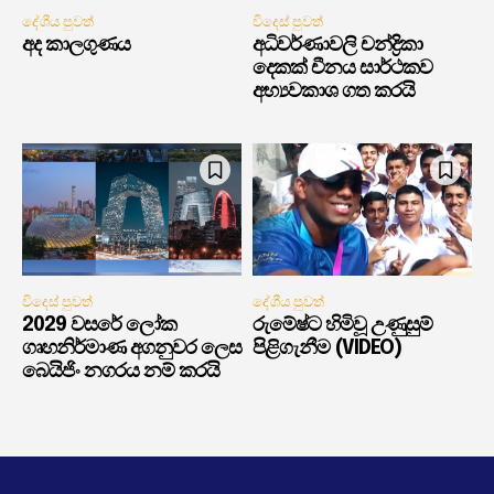
දේශීය පුවත්
විදෙස් පුවත්
අද කාලගුණය
අධිවර්ණාවලි චන්ද්‍රිකා
දෙකක් චීනය සාර්ථකව
අභ්‍යවකාශ ගත කරයි
විදෙස් පුවත්
දේශීය පුවත්
2029 වසරේ ලෝක
රුමේෂ්ට හිමිවූ උණුසුම්
ගෘහනිර්මාණ අගනුවර ලෙස
පිළිගැනීම (VIDEO)
බෙයිජිං නගරය නම් කරයි