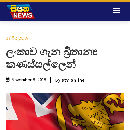
දේශීය පුවත්
ලංකාව ගැන බ්‍රිතාන්‍ය
කණස්සල්ලෙන්
By
stv online
November 8, 2018