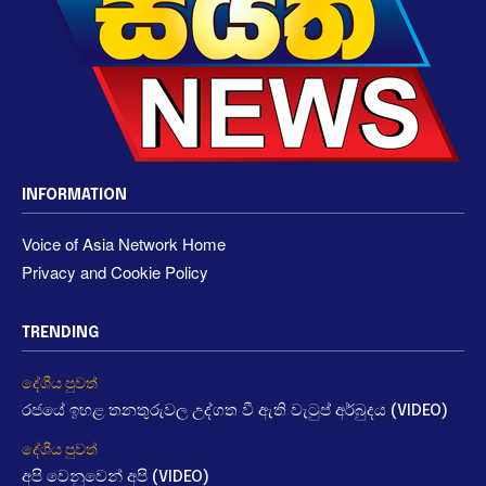
INFORMATION
Voice of Asia Network Home
Privacy and Cookie Policy
TRENDING
දේශීය පුවත්
රජයේ ඉහළ තනතුරුවල උද්ගත වී ඇති වැටුප් අර්බුදය (VIDEO)
දේශීය පුවත්
අපි වෙනුවෙන් අපි (VIDEO)