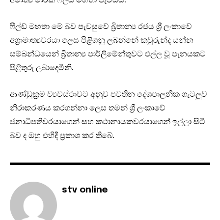
ෆීල්ඩ් මහතා මේ බව පැවසුවේ බ්‍රිතාන්‍ය රජය ශ්‍රී ලංකාවේ
අග්‍රාමාත්‍යවරයා ලෙස පිළිගනු ලබන්නේ කවුරුන්ද යන්න
සම්බන්ධයෙන් බ්‍රිතාන්‍ය පාර්ලිමේන්තුවට එල්ල වූ පැනයකට
පිළිතුරු ලබාදෙමිනි.
ආණ්ඩුක්‍රම ව්‍යවස්ථාවට අනුව පවතින දේශපාලනික ගැටලුව
නිරාකරණය කරගන්නා ලෙස තමන් ශ්‍රී ලංකාවේ
ජනාධිපතිවරයාගෙන් සහ කථානායකවරයාගෙන් ඉල්ලා සිටි
බව ද ඔහු එහිදී ප්‍රකාශ කර තිබේ.
stv online