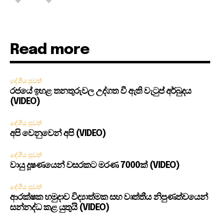
Read more
දේශීය පුවත්
රජයේ ඉහළ තනතුරුවල උද්ගත වී ඇති වැටුප් අර්බුදය
(VIDEO)
දේශීය පුවත්
අපි වෙනුවෙන් අපි (VIDEO)
දේශීය පුවත්
වායු දූෂණයෙන් වසරකට මරණ 7000ක් (VIDEO)
දේශීය පුවත්
ආරක්ෂක හමුදාව විද්‍යාත්මක සහ වෘත්තීය නිපුණත්වයෙන්
සන්නද්ධ කළ යුතුයි (VIDEO)