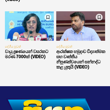
දේශීය පුවත්
දේශීය පුවත්
වායු දූෂණයෙන් වසරකට
ආරක්ෂක හමුදාව විද්‍යාත්මක
මරණ 7000ක් (VIDEO)
සහ වෘත්තීය
නිපුණත්වයෙන් සන්නද්ධ
කළ යුතුයි (VIDEO)