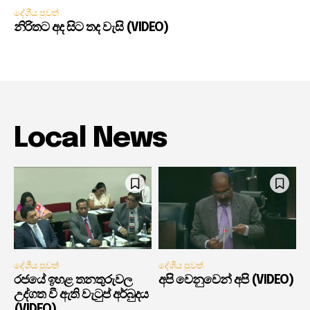
දේශීය පුවත්
නිරිතට අද සිට තද වැසි (VIDEO)
Local News
දේශීය පුවත්
දේශීය පුවත්
රජයේ ඉහළ තනතුරුවල
අපි වෙනුවෙන් අපි (VIDEO)
උද්ගත වී ඇති වැටුප් අර්බුදය
(VIDEO)