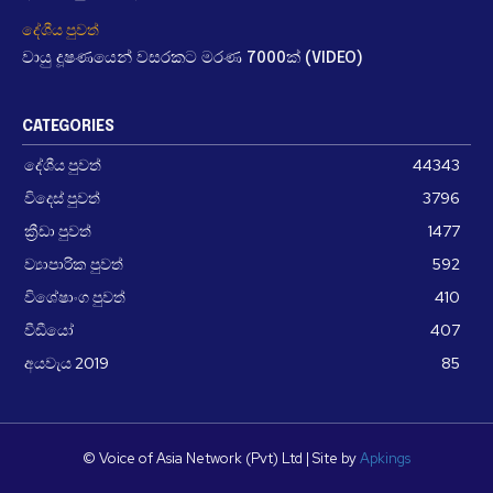
දේශීය පුවත්
වායු දූෂණයෙන් වසරකට මරණ 7000ක් (VIDEO)
CATEGORIES
දේශීය පුවත්
44343
විදෙස් පුවත්
3796
ක්‍රීඩා පුවත්
1477
ව්‍යාපාරික පුවත්
592
විශේෂාංග පුවත්
410
වීඩීයෝ
407
අයවැය 2019
85
© Voice of Asia Network (Pvt) Ltd | Site by
Apkings