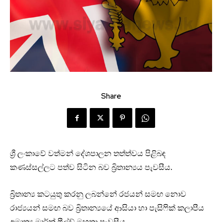
Share
ශ්‍රී ලංකාවේ වත්මන් දේශපාලන තත්ත්වය පිළිබඳ
කණස්සල්ලට පත්ව සිටින බව බ්‍රිතාන්‍යය පැවසීය.
බ්‍රිතාන්‍ය කටයුතු කරනු ලබන්නේ රජයන් සමඟ නොව
රාජ්‍යයන් සමඟ බව බ්‍රිතාන්‍යයේ ආසියා හා පැසිෆික් කලාපීය
අමාත්‍ය මාර්ක් ෆීල්ඩ් මහතා පැවසීය.