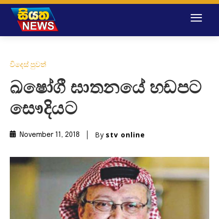
විදෙස් පුවත්
ඛෂෝගී ඝාතනයේ හඩපට
සෞදියට
By
stv online
November 11, 2018