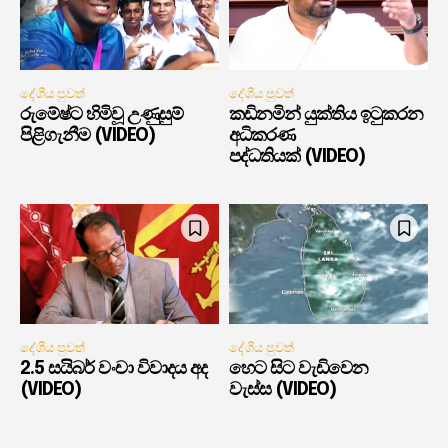
දේශීය පුවත්
දේශීය පුවත්
රුමේෂ්ට හිමිවූ උණුසුම්
කඩිනමින් යුක්තිය ඉටුකරන
පිළිගැනීම (VIDEO)
අධිකරණ
පද්ධතියක් (VIDEO)
දේශීය පුවත්
දේශීය පුවත්
2.5 සයිබර් වංචා විවාදය අද
හෙට සිට වැඩිවෙන
(VIDEO)
වැස්ස (VIDEO)