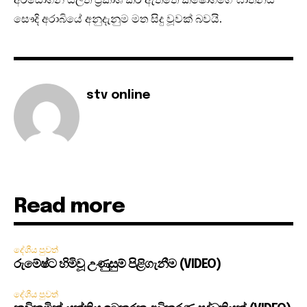
සෞදි අරාබියේ අනුදැනුම මත සිදු වූවක් බවයි.
stv online
Read more
දේශීය පුවත්
රුමේෂ්ට හිමිවූ උණුසුම් පිළිගැනීම (VIDEO)
දේශීය පුවත්