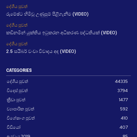
දේශීය පුවත්
රුමේෂ්ට හිමිවූ උණුසුම් පිළිගැනීම (VIDEO)
දේශීය පුවත්
කඩිනමින් යුක්තිය ඉටුකරන අධිකරණ පද්ධතියක් (VIDEO)
දේශීය පුවත්
2.5 සයිබර් වංචා විවාදය අද (VIDEO)
CATEGORIES
දේශීය පුවත්
44335
විදෙස් පුවත්
3794
ක්‍රීඩා පුවත්
1477
ව්‍යාපාරික පුවත්
592
විශේෂාංග පුවත්
410
වීඩීයෝ
407
අයවැය 2019
85