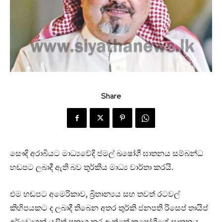
Share
සෞදි අරාබියට මාධ්‍යවේදි ජමල් ඛෂෝගී ඝාතනය සම්බන්ධ
හඬපට ලබාදී ඇති බව තුර්කිය මාධ්‍ය වාර්තා කරයි.
එම හඬපට අමෙරිකාව, බ්‍රිතාන්‍යය සහ තවත් රටවල්
කිහිපයකට ද ලබාදී තිබෙන අතර තුර්කි ජනපති රිසෙප් තායිප්
අර්ඩොගන් යලිත් ප්‍රකාශ කර ඇත්තේ කෂෝගීගේ ඝාතනය