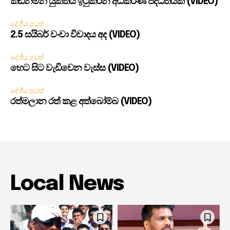
කඩිනමින් යුක්තිය ඉටුකරන අධිකරණ පද්ධතියක් (VIDEO)
දේශීය පුවත්
2.5 සයිබර් වංචා විවාදය අද (VIDEO)
දේශීය පුවත්
හෙට සිට වැඩිවෙන වැස්ස (VIDEO)
දේශීය පුවත්
රත්මලාන රත් කළ අත්බෝම්බ (VIDEO)
Local News