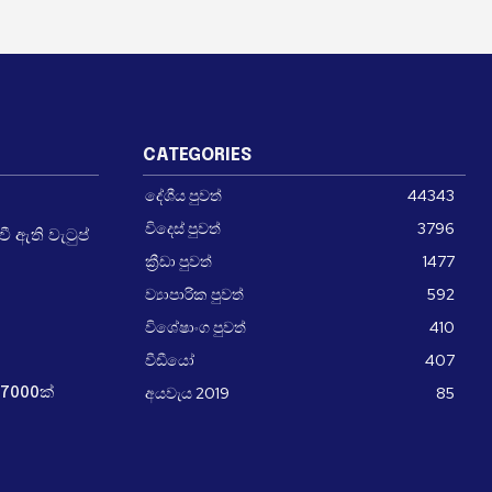
CATEGORIES
දේශීය පුවත්
44343
විදෙස් පුවත්
3796
 ඇති වැටුප්
ක්‍රීඩා පුවත්
1477
ව්‍යාපාරික පුවත්
592
විශේෂාංග පුවත්
410
වීඩීයෝ
407
අයවැය 2019
85
7000ක්