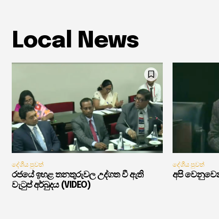
Local News
දේශීය පුවත්
දේශීය පුවත්
රජයේ ඉහළ තනතුරුවල උද්ගත වී ඇති
අපි වෙනුවෙන
වැටුප් අර්බුදය (VIDEO)