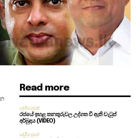
Read more
ෙන
දේශීය පුවත්
රජයේ ඉහළ තනතුරුවල උද්ගත වී ඇති වැටුප්
අර්බුදය (VIDEO)
දේශීය පුවත්