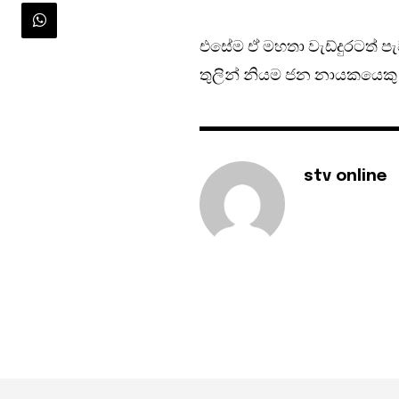
එසේම ඒ මහතා වැඩ්දුරටත් 
තුලින් නියම ජන නායකයෙකු
stv online