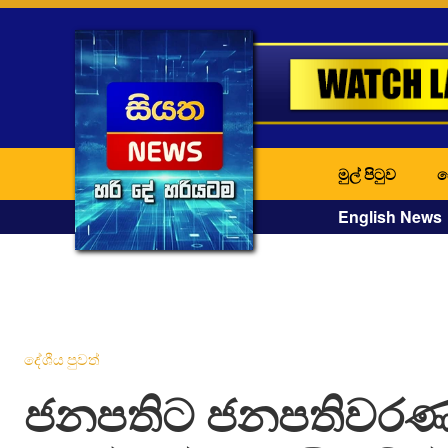
මුල් පිටුව
ද
English News
දේශීය පුවත්
ජනපතිට ජනපතිවරණ