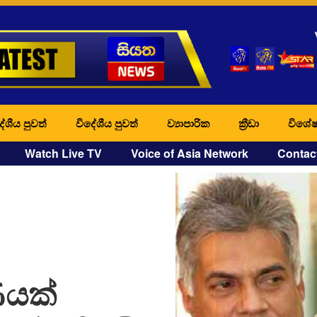
ේශීය පුවත්
විදේශීය පුවත්
ව්‍යාපාරික
ක්‍රීඩා
විශේෂ
Watch Live TV
Voice of Asia Network
Contac
යක්