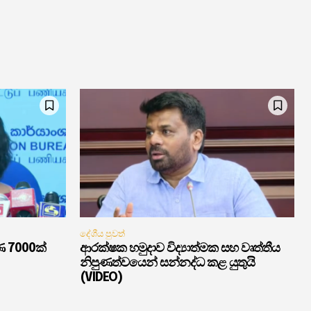
දේශීය පුවත්
ණ 7000ක්
ආරක්ෂක හමුදාව විද්‍යාත්මක සහ වෘත්තීය
නිපුණත්වයෙන් සන්නද්ධ කළ යුතුයි
(VIDEO)