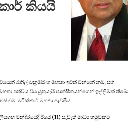
කාර් කියයි
ෙන් රනිල් වික්‍රමසිංහ මහතා ඉවත් වන්නේ නමි, එහි
මහතා පත්විය විය යුතුයැයි පාක්ෂිකයන්ගෙන් ඉල්ලිමක් තිබ
ී එස්.එම්. මරික්කාර් මහතා පැවසීය.
ියගහ මන්දිරයේදී ඊයේ (11) පැවැති මාධ්‍ය හමුවකට