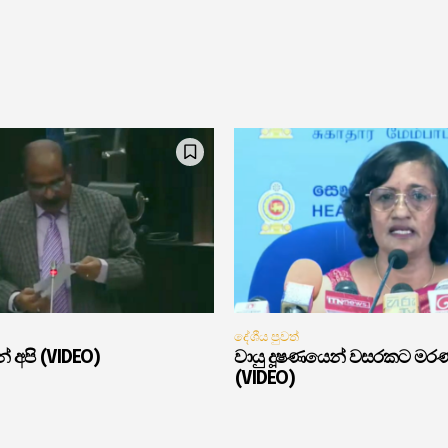
දේශීය පුවත්
් අපි (VIDEO)
වායු දූෂණයෙන් වසරකට මර
(VIDEO)