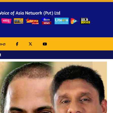
ාංග
t