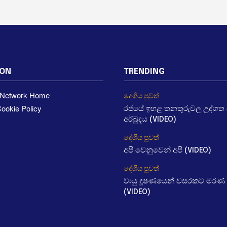
ION
TRENDING
a Network Home
දේශීය පුවත්
ookie Policy
රජයේ ඉහළ තනතුරුවල උද්ගත වී
අර්බුදය (VIDEO)
දේශීය පුවත්
අපි වෙනුවෙන් අපි (VIDEO)
දේශීය පුවත්
වායු දූෂණයෙන් වසරකට මරණ 
(VIDEO)