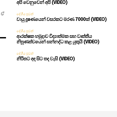
අපි වෙනුවෙන් අපි (VIDEO)
 ඒ
දේශීය පුවත්
වායු දූෂණයෙන් වසරකට මරණ 7000ක් (VIDEO)
දේශීය පුවත්
ආරක්ෂක හමුදාව විද්‍යාත්මක සහ වෘත්තීය
නිපුණත්වයෙන් සන්නද්ධ කළ යුතුයි (VIDEO)
දේශීය පුවත්
නිරිතට අද සිට තද වැසි (VIDEO)