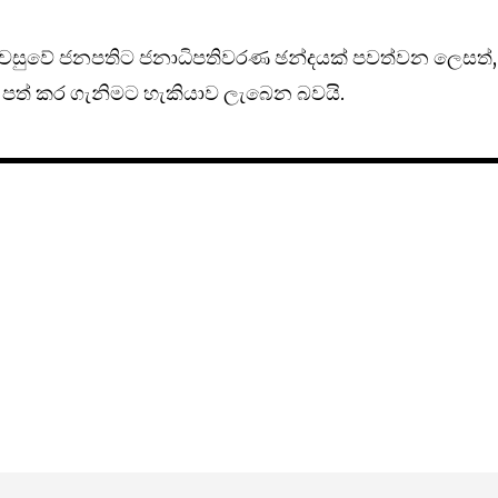
පැවසුවේ ජනපතිට ජනාධිපතිවරණ ඡන්දයක් පවත්වන ලෙසත්,
 පත් කර ගැනිමට හැකියාව ලැබෙන බවයි.