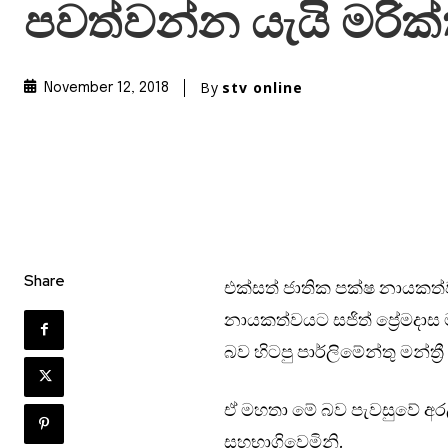
පවත්වන්න යැයි මරික්
By
stv online
November 12, 2018
Share
එක්සත් ජාතික පක්ෂ නායකත්වය
නායකත්වයට සජිත් ප්‍රේමදාස 
බව හිටපු පාර්ලිමේන්තු මන්ත්‍ර
ඒ මහතා මේ බව පැවසුවේ අරල
සහභාගිවෙමිනි.