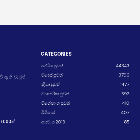
CATEGORIES
දේශීය පුවත්
44343
විදෙස් පුවත්
3796
 ඇති වැටුප්
ක්‍රීඩා පුවත්
1477
ව්‍යාපාරික පුවත්
592
විශේෂාංග පුවත්
410
වීඩීයෝ
407
අයවැය 2019
85
7000ක්