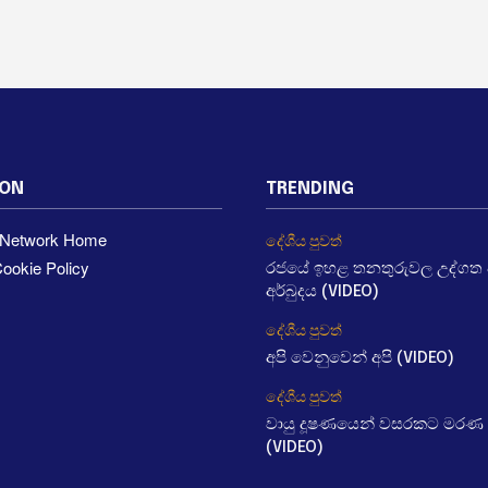
ION
TRENDING
a Network Home
දේශීය පුවත්
ookie Policy
රජයේ ඉහළ තනතුරුවල උද්ගත වී
අර්බුදය (VIDEO)
දේශීය පුවත්
අපි වෙනුවෙන් අපි (VIDEO)
දේශීය පුවත්
වායු දූෂණයෙන් වසරකට මරණ 
(VIDEO)