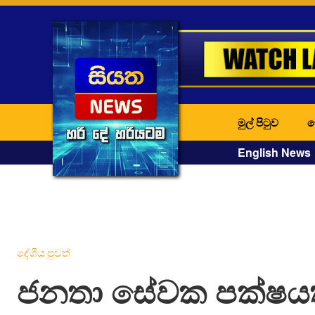
මුල් පිටුව
ද
English News
දේශීය පුවත්
ජනතා සේවක පක්ෂය