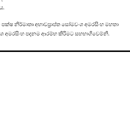
ය.
 පක්ෂ නිර්මාතෘ අභාවප්‍රාප්ත සෝමවංශ අමරසිංහ මහතා
ශ අමරසිංහ පදනම ආරම්භ කිරිමට සහභාගිවෙම්නි.