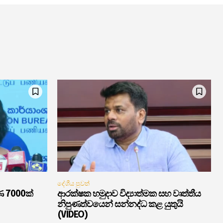
දේශීය පුවත්
ණ 7000ක්
ආරක්ෂක හමුදාව විද්‍යාත්මක සහ වෘත්තීය
නිපුණත්වයෙන් සන්නද්ධ කළ යුතුයි
(VIDEO)