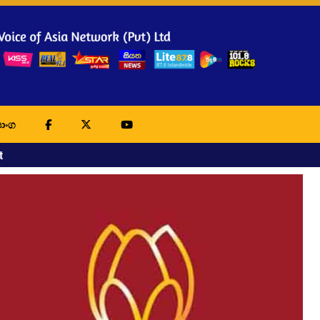
ාංග
t