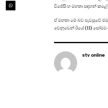
විජේසිංහ මහතා සඳහන් කළේ
ඒ මහතා මේ බව පැවසුවේ එම
වෙනුවෙන් ඊයේ (11) සෝමවං
stv online