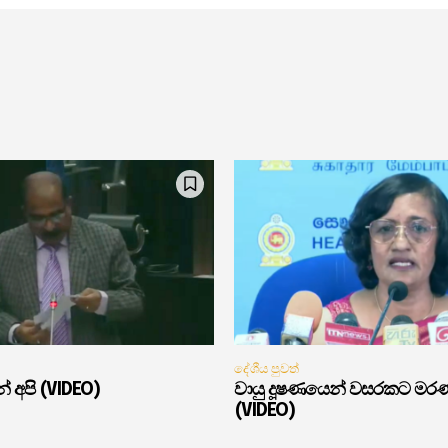
දේශීය පුවත්
් අපි (VIDEO)
වායු දූෂණයෙන් වසරකට මර
(VIDEO)