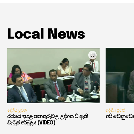
Local News
දේශීය පුවත්
දේශීය පුවත්
රජයේ ඉහළ තනතුරුවල උද්ගත වී ඇති
අපි වෙනුවෙන
වැටුප් අර්බුදය (VIDEO)