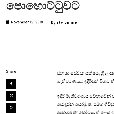
පොහොට්ටුවට
By
stv online
November 12, 2018
Share
ජනතා සේවක පක්ෂය, ශ්‍රී ල
මැතිවරණයට ඉදිරිපත් වීමට 
ඉදිරි මැතිවරණය වෙනුවෙන් ජන
පොදුජන පෙරමුණ සමග ගිවිසු
පෙරමුණේ කෝටාවක් ලෙස ඉදි