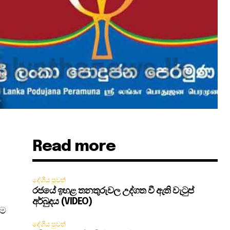
Read more
දේශීය පුවත්
රජයේ ඉහළ තනතුරුවල උද්ගත වී ඇති වැටුප්
අර්බුදය (VIDEO)
එම
දේශීය පුවත්