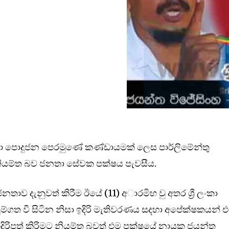
ංකා පොදුජන පෙරමුණේ කණ්ඩායමක් ලෙස පාර්ලිමේන්තු
නියම්ත බව ජනතා සේවක පක්ෂය පැවසීය.
තාව දැනුවත් කිරීම ඊයේ (11) අාරමිභ වු අතර ශ්‍රී ලංකා
ම්ගත වී සිටින නිසා ඉදිරි මැතිවරණය සදහා අපේක්ෂකයන් 
රිපත් කිරිමට නියම්ත බවත් එම පක්ෂයේ නායක ජයන්ත