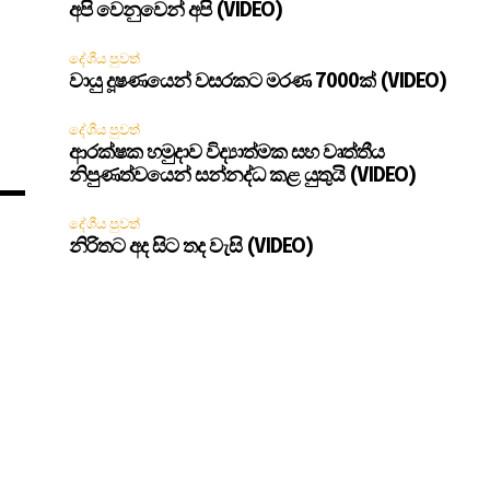
අපි වෙනුවෙන් අපි (VIDEO)
දේශීය පුවත්
වායු දූෂණයෙන් වසරකට මරණ 7000ක් (VIDEO)
දේශීය පුවත්
ආරක්ෂක හමුදාව විද්‍යාත්මක සහ වෘත්තීය
නිපුණත්වයෙන් සන්නද්ධ කළ යුතුයි (VIDEO)
දේශීය පුවත්
නිරිතට අද සිට තද වැසි (VIDEO)