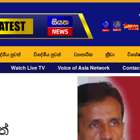
ේශීය පුවත්
විදේශීය පුවත්
ව්‍යාපාරික
ක්‍රීඩා
විශේෂ
Watch Live TV
Voice of Asia Network
Contac
ත්