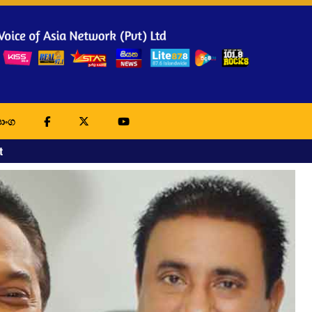
ාංග
t