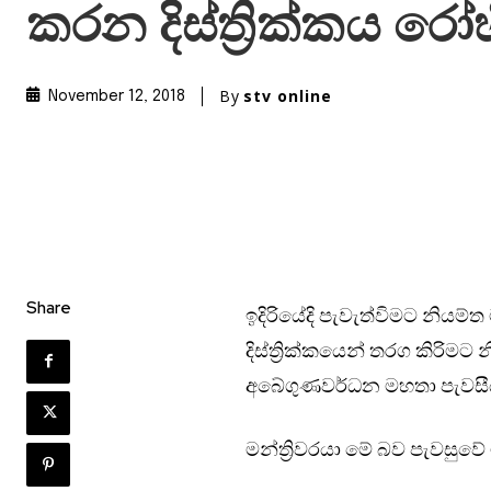
කරන දිස්ත්‍රික්කය රෝ
By
stv online
November 12, 2018
Share
ඉදිරියේදි පැවැත්විමට නිය
දිස්ත්‍රික්කයෙන් තරග කිරිමට න
අබේගුණවර්ධන මහතා පැවසී
මන්ත්‍රිවරයා මේ බව පැවසුවෙ