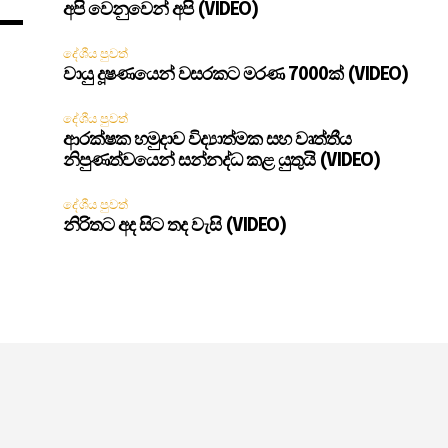
අපි වෙනුවෙන් අපි (VIDEO)
දේශීය පුවත්
වායු දූෂණයෙන් වසරකට මරණ 7000ක් (VIDEO)
දේශීය පුවත්
ආරක්ෂක හමුදාව විද්‍යාත්මක සහ වෘත්තීය
නිපුණත්වයෙන් සන්නද්ධ කළ යුතුයි (VIDEO)
දේශීය පුවත්
නිරිතට අද සිට තද වැසි (VIDEO)