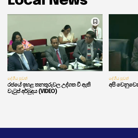
Local News
දේශීය පුවත්
දේශීය පුවත්
රජයේ ඉහළ තනතුරුවල උද්ගත වී ඇති
අපි වෙනුවෙන
වැටුප් අර්බුදය (VIDEO)