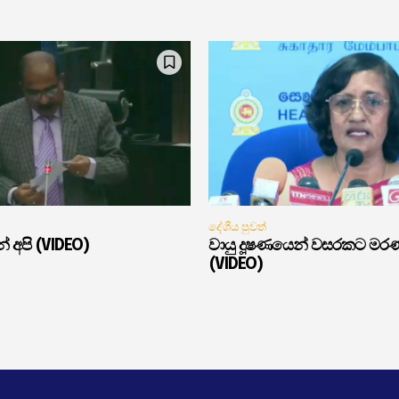
දේශීය පුවත්
් අපි (VIDEO)
වායු දූෂණයෙන් වසරකට මර
(VIDEO)