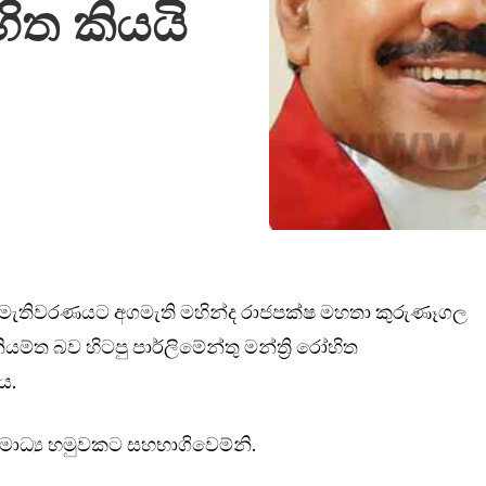
හිත කියයි
ම්ත මැතිවරණයට අගමැති මහින්ද රාජපක්ෂ මහතා කුරුණෑගල
ියම්ත බව හිටපු පාර්ලිමේන්තු මන්ත්‍රි රෝහිත
ය.
් මාධ්‍ය හමුවකට සහභාගිවෙම්නි.