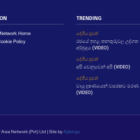
ION
TRENDING
a Network Home
දේශීය පුවත්
ookie Policy
රජයේ ඉහළ තනතුරුවල උද්ගත වී
අර්බුදය (VIDEO)
දේශීය පුවත්
අපි වෙනුවෙන් අපි (VIDEO)
දේශීය පුවත්
වායු දූෂණයෙන් වසරකට මරණ 
(VIDEO)
 Asia Network (Pvt) Ltd | Site by
Apkings