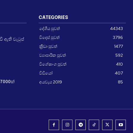
CATEGORIES
දේශීය පුවත්
44343
විදෙස් පුවත්
3796
 ඇති වැටුප්
ක්‍රීඩා පුවත්
1477
ව්‍යාපාරික පුවත්
592
විශේෂාංග පුවත්
410
වීඩීයෝ
407
අයවැය 2019
85
7000ක්