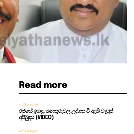
Read more
දේශීය පුවත්
රජයේ ඉහළ තනතුරුවල උද්ගත වී ඇති වැටුප්
අර්බුදය (VIDEO)
දේශීය පුවත්