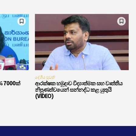
දේශීය පුවත්
ණ 7000ක්
ආරක්ෂක හමුදාව විද්‍යාත්මක සහ වෘත්තීය
නිපුණත්වයෙන් සන්නද්ධ කළ යුතුයි
(VIDEO)