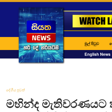
මුල් පිටුව
ද
English News
දේශීය පුවත්
මහින්ද මැතිවරණයට