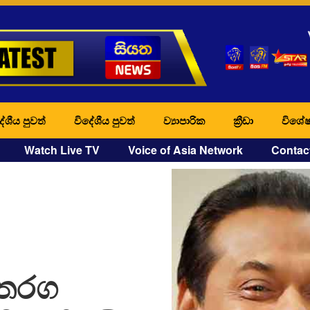
ේශීය පුවත්
විදේශීය පුවත්
ව්‍යාපාරික
ක්‍රීඩා
විශේෂ
Watch Live TV
Voice of Asia Network
Contac
 තරග