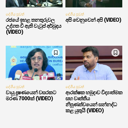
දේශීය පුවත්
දේශීය පුවත්
රජයේ ඉහළ තනතුරුවල
අපි වෙනුවෙන් අපි (VIDEO)
උද්ගත වී ඇති වැටුප් අර්බුදය
(VIDEO)
දේශීය පුවත්
දේශීය පුවත්
වායු දූෂණයෙන් වසරකට
ආරක්ෂක හමුදාව විද්‍යාත්මක
මරණ 7000ක් (VIDEO)
සහ වෘත්තීය
නිපුණත්වයෙන් සන්නද්ධ
කළ යුතුයි (VIDEO)