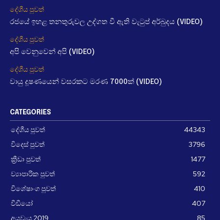
දේශීය පුවත්
රජයේ ඉහළ තනතුරුවල උද්ගත වී ඇති වැටුප් අර්බුදය (VIDEO)
දේශීය පුවත්
අපි වෙනුවෙන් අපි (VIDEO)
දේශීය පුවත්
වායු දූෂණයෙන් වසරකට මරණ 7000ක් (VIDEO)
CATEGORIES
දේශීය පුවත්
44343
විදෙස් පුවත්
3796
ක්‍රීඩා පුවත්
1477
ව්‍යාපාරික පුවත්
592
විශේෂාංග පුවත්
410
වීඩීයෝ
407
අයවැය 2019
85