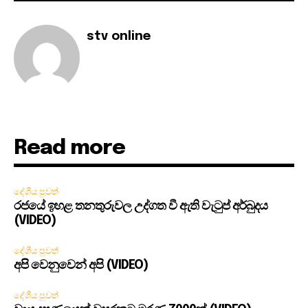
stv online
Read more
දේශීය පුවත්
රජයේ ඉහළ තනතුරුවල උද්ගත වී ඇති වැටුප් අර්බුදය
(VIDEO)
දේශීය පුවත්
අපි වෙනුවෙන් අපි (VIDEO)
දේශීය පුවත්