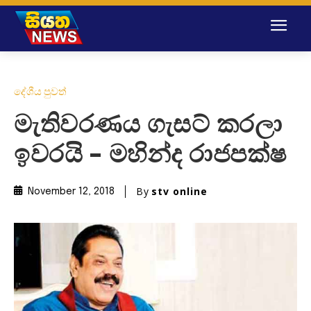
දේශීය පුවත්
මැතිවරණය ගැසට් කරලා
ඉවරයි – මහින්ද රාජපක්ෂ
By
stv online
November 12, 2018