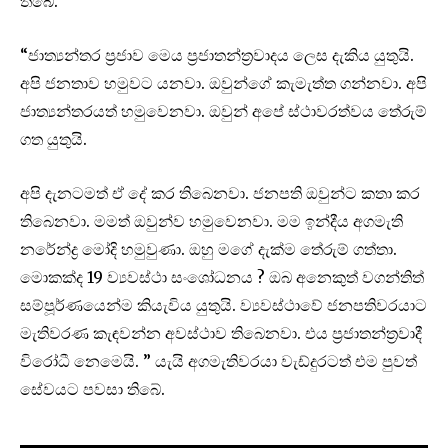
තිබේ.
“ජාත්‍යන්තර ප්‍රජාව මෙය ප්‍රජාතන්ත්‍රවාදය ලෙස දැකිය යුතුයි.
අපි ජනතාව හමුවට යනවා. ඔවුන්ගේ කැමැත්ත ගන්නවා. අපි
ජාත්‍යන්තරයත් හමුවෙනවා. ඔවුන් අපේ ස්ථාවරත්වය තේරුම්
ගත යුතුයි.
අපි දැනටමත් ඒ දේ කර තිබෙනවා. ජනපති ඔවුන්ට කතා කර
තිබෙනවා. මමත් ඔවුන්ව හමුවෙනවා. මම ඉන්දීය අගමැති
නරේන්ද්‍ර මෝදි හමුවුණා. ඔහු මගේ දැක්ම තේරුම් ගත්තා.
මොකක්ද 19 ව්‍යවස්ථා සංශෝධනය ? ඔබ අනෙකුත් වගන්තිත්
සම්පූර්ණයෙන්ම කියැවිය යුතුයි. ව්‍යවස්ථාවේ ජනපතිවරයාට
මැතිවරණ කැඳවන්න අවස්ථාව තිබෙනවා. එය ප්‍රජාතන්ත්‍රවාදී
විරෝධී නෙමෙයි. ” යැයි අගමැතිවරයා වැඩ්දුරටත් එම පුවත්
සේවයට පවසා තිබේ.