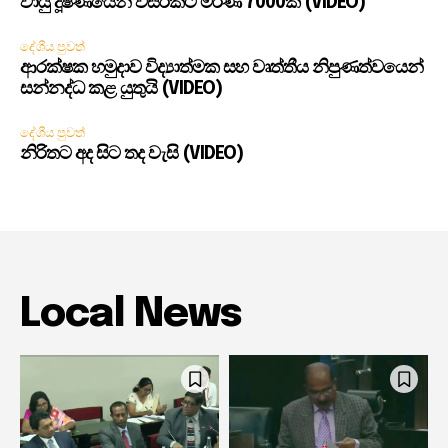
වායු දූෂණයෙන් වසරකට මරණ 7000ක් (VIDEO)
දේශීය පුවත්
ආරක්ෂක හමුදාව විද්‍යාත්මක සහ වෘත්තීය නිපුණත්වයෙන්
සන්නද්ධ කළ යුතුයි (VIDEO)
දේශීය පුවත්
නිරිතට අද සිට තද වැසි (VIDEO)
Local News