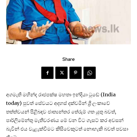
Share
අගමැති මහින්ද රාජපක්ෂ මහතා ඉන්දියා ටු‌ඩේ (India
today) පුවත් සේවයට අදහස් දක්වමින් ශ්‍රි ලංකාවේ
තත්ත්වයන් පිළිබඳව ජාත්‍යන්තර තේරුම් ගත යුතු බවත්,
පාර්ලිමේන්තු මැතිවරණය මේ වන විට ගැසට් කර අවසන්
බැවින් එය වැළැක්වීමට කිසිවෙකුටත් නොහැකි බවත් පවසා