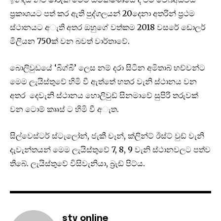
ප්‍රකාශයට පත් කර ඇති පුද්ගලයන් 20දෙනා අතරින් ප්‍රථම
ස්ථානයට අැති අතර ඔහුගේ වත්කම 2018 වසරේ ඩොලර්
මිලියන 750ක් වන බවත් වාර්තාවේ.
බොලිවුඩයේ ‘බිග්බී’ ලෙස නම් දරා සිටින අමිතාබ් භච්චන්ට
මෙම ලැයිස්තුවේ හිමි වී ඇත්තේ හතර වැනි ස්ථානය වන
අතර දෙවැනි ස්ථානය හොලිවුඩ් සිනමාවේ සුපිරි තරුවක්
වන ටොම් කෲස් ට හිමි වී අැත.
සිල්වෙස්ටර් ස්ටැලෝන්, ජැකී චෑන්, ක්ලින්ට් ඊස්ට් වුඩ් වැනි
දැවැන්තයන් මෙම ලැයිස්තුවේ 7, 8, 9 වැනි ස්ථානවලට පත්ව
තිබේ. ලැයිස්තුවේ විසිවැනියා, බ්‍රැඩ් පිට්ය.
stv online