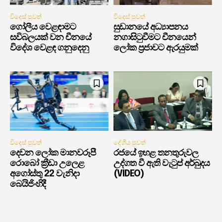
විදෙස් පුවත්
විදෙස් පුවත්
ගෝලීය වෙළඳාමට
සුඩානයේ අධ්‍යාපනය
සවිබලයක් වන චීනයේ
නගාසිටුවීමට චීනයෙන්
විදේශ වෙළඳ ගනුදෙනු
ලෝක ප්‍රජාවට ඇරයුමක්
විදෙස් පුවත්
දේශීය පුවත්
දෙවන ලෝක මානවරූපී
රජයේ ඉහළ තනතුරුවල
රොබෝ ක්‍රීඩා උලෙළ
උද්ගත වී ඇති වැටුප් අර්බුදය
අගෝස්තු 22 වැනිදා
(VIDEO)
බෙයිජිංහිදී