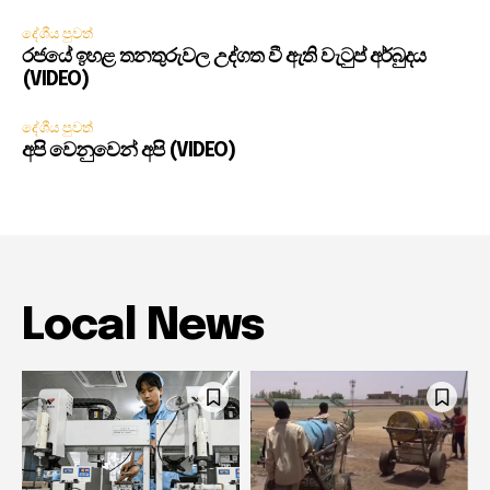
දේශීය පුවත්
රජයේ ඉහළ තනතුරුවල උද්ගත වී ඇති වැටුප් අර්බුදය
(VIDEO)
දේශීය පුවත්
අපි වෙනුවෙන් අපි (VIDEO)
Local News