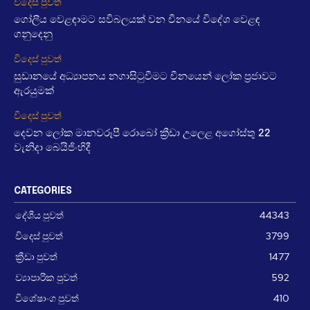
විදෙස් පුවත්
ගෝලීය වෙළඳාමට සවිබලයක් වන චීනයේ විදේශ වෙළඳ
ගනුදෙනු
විදෙස් පුවත්
සුඩානයේ අධ්‍යාපනය නගාසිටුවීමට චීනයෙන් ලෝක ප්‍රජාවට
ඇරයුමක්
විදෙස් පුවත්
දෙවන ලෝක මානවරූපී රොබෝ ක්‍රීඩා උලෙළ අගෝස්තු 22
වැනිදා බෙයිජිංහිදී
CATEGORIES
දේශීය පුවත්
44343
විදෙස් පුවත්
3799
ක්‍රීඩා පුවත්
1477
ව්‍යාපාරික පුවත්
592
විශේෂාංග පුවත්
410