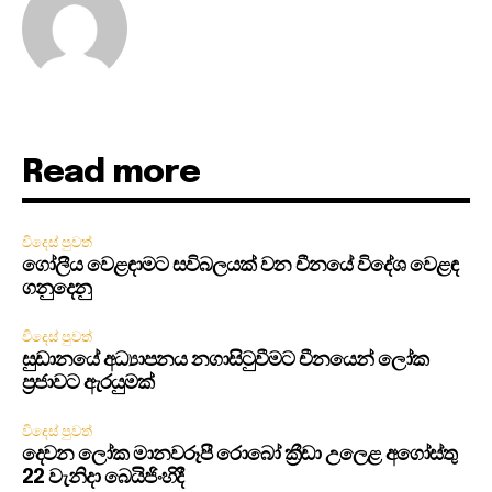
Read more
විදෙස් පුවත්
ගෝලීය වෙළඳාමට සවිබලයක් වන චීනයේ විදේශ වෙළඳ
ගනුදෙනු
විදෙස් පුවත්
සුඩානයේ අධ්‍යාපනය නගාසිටුවීමට චීනයෙන් ලෝක
ප්‍රජාවට ඇරයුමක්
විදෙස් පුවත්
දෙවන ලෝක මානවරූපී රොබෝ ක්‍රීඩා උලෙළ අගෝස්තු
22 වැනිදා බෙයිජිංහිදී