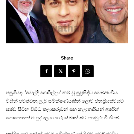
Share
පසුගියදා ‘වෙල්දි ගොරිල්ලා’ නම් වූ සුප්‍රසිද්ධ වෙබ්අඩවිය
විසින් පවත්වනු ලැබු සමීක්ෂණයකින් ලොව ජනප්‍රියත්වයට
පත්ව සිටින විවිධ කලාකරුවන් සහ කලාකාරියන් අතරින්
පොහොසත් ම පුද්ගලයා ෂාරුක් ඛාන් බව තහවුරු වි තිබේ.
ඉන්දීය නළු ෂාරුක් මෙම සමීක්ෂණයේ දී එම වෙබ්අඩවිය