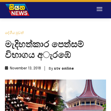
දේශීය පුවත්
මැදිහත්කාර පෙත්සම්
විභාගය අැරඹේ
By
stv online
November 13, 2018