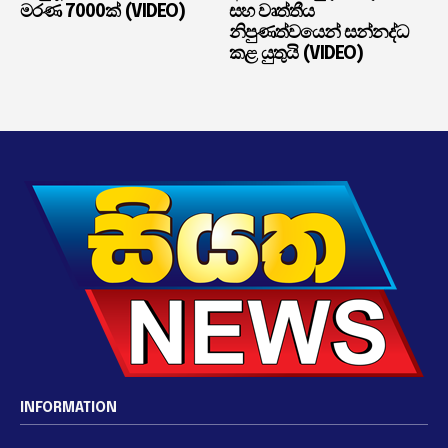
මරණ 7000ක් (VIDEO)
සහ වෘත්තීය
නිපුණත්වයෙන් සන්නද්ධ
කළ යුතුයි (VIDEO)
INFORMATION