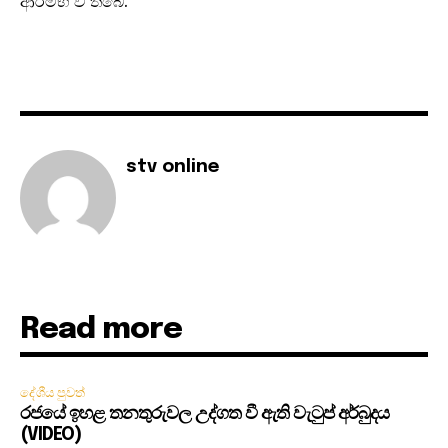
ආරම්භ වී තිබේ.
stv online
Read more
දේශීය පුවත්
රජයේ ඉහළ තනතුරුවල උද්ගත වී ඇති වැටුප් අර්බුදය
(VIDEO)