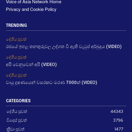
Voice of Asia Network Home
Privacy and Cookie Policy
TRENDING
දේශීය පුවත්
රජයේ ඉහළ තනතුරුවල උද්ගත වී ඇති වැටුප් අර්බුදය (VIDEO)
දේශීය පුවත්
අපි වෙනුවෙන් අපි (VIDEO)
දේශීය පුවත්
වායු දූෂණයෙන් වසරකට මරණ 7000ක් (VIDEO)
CATEGORIES
දේශීය පුවත්
44343
විදෙස් පුවත්
3796
ක්‍රීඩා පුවත්
1477