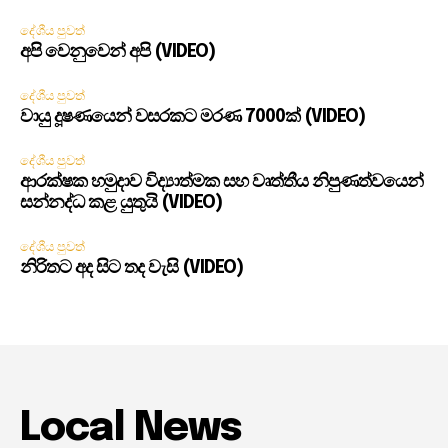
දේශීය පුවත්
අපි වෙනුවෙන් අපි (VIDEO)
දේශීය පුවත්
වායු දූෂණයෙන් වසරකට මරණ 7000ක් (VIDEO)
දේශීය පුවත්
ආරක්ෂක හමුදාව විද්‍යාත්මක සහ වෘත්තීය නිපුණත්වයෙන්
සන්නද්ධ කළ යුතුයි (VIDEO)
දේශීය පුවත්
නිරිතට අද සිට තද වැසි (VIDEO)
Local News