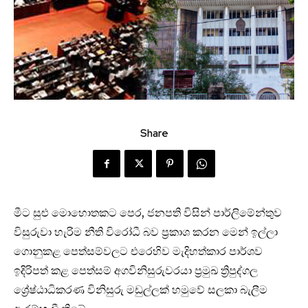
Share
මීට සුළු මොහොතකට පෙර, ජනපති විසින් පාර්ලිමේන්තුව
විසුරුවා හැරිම නීති විරෝධී බව ප්‍රකාශ කරන මෙන් ඉල්ලා
ගොනුකළ පෙත්සම්වලට එරෙහිව මැදිහත්කාර පාර්ශව
ඉදිරිපත් කළ පෙත්සම් අගවිනිසුරුවරයා ප්‍රමුඛ ත්‍රිපුද්ගල
ශ්‍රේෂ්ඨාධිකරණ විනිසුරු මඩුල්ලක් හමුවේ සලකා බැලීම