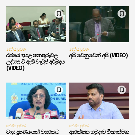
දේශීය පුවත්
දේශීය පුවත්
රජයේ ඉහළ තනතුරුවල
අපි වෙනුවෙන් අපි (VIDEO)
උද්ගත වී ඇති වැටුප් අර්බුදය
(VIDEO)
දේශීය පුවත්
දේශීය පුවත්
වායු දූෂණයෙන් වසරකට
ආරක්ෂක හමුදාව විද්‍යාත්මක