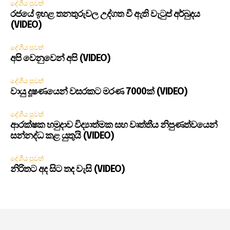
දේශීය පුවත්
රජයේ ඉහළ තනතුරුවල උද්ගත වී ඇති වැටුප් අර්බුදය
(VIDEO)
දේශීය පුවත්
අපි වෙනුවෙන් අපි (VIDEO)
දේශීය පුවත්
වායු දූෂණයෙන් වසරකට මරණ 7000ක් (VIDEO)
දේශීය පුවත්
ආරක්ෂක හමුදාව විද්‍යාත්මක සහ වෘත්තීය නිපුණත්වයෙන්
සන්නද්ධ කළ යුතුයි (VIDEO)
දේශීය පුවත්
නිරිතට අද සිට තද වැසි (VIDEO)