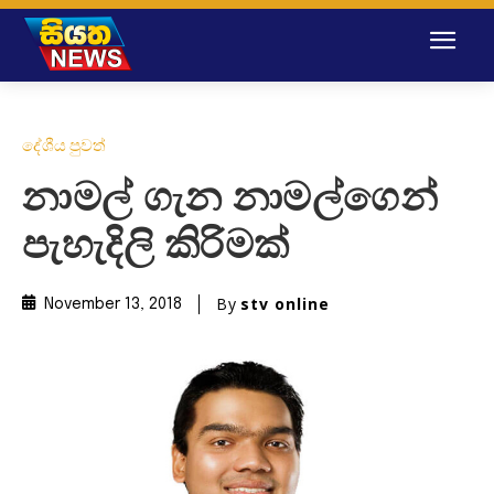
දේශීය පුවත්
නාමල් ගැන නාමල්ගෙන්
පැහැදිලි කිරිමක්
By
stv online
November 13, 2018