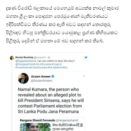
දූෂණ විරෝධී බලකායේ මෙහෙයුම් අධ්‍යක්ෂ නාමල් කුමාර
මහතා ශ්‍රී ලංකා පොදුජන පෙරමුණෙන් මැතිවරණයට
ඉදිරිපත්වීමට තීරණය කර ඇති බවට සඳහන් තොරතුරු
පිළිබඳව හිටපු මන්ත්‍රීවරයාට යොමුකළ ප්‍රශ්ණ කිහිපයකට
පිළිතුරු දෙමින් ඒ මහතා මේ බව සදහන් කර තිබේ.