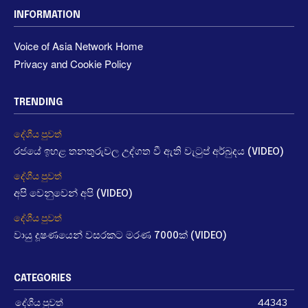
INFORMATION
Voice of Asia Network Home
Privacy and Cookie Policy
TRENDING
දේශීය පුවත්
රජයේ ඉහළ තනතුරුවල උද්ගත වී ඇති වැටුප් අර්බුදය (VIDEO)
දේශීය පුවත්
අපි වෙනුවෙන් අපි (VIDEO)
දේශීය පුවත්
වායු දූෂණයෙන් වසරකට මරණ 7000ක් (VIDEO)
CATEGORIES
දේශීය පුවත්
44343