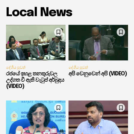
Local News
දේශීය පුවත්
දේශීය පුවත්
රජයේ ඉහළ තනතුරුවල
අපි වෙනුවෙන් අපි (VIDEO)
උද්ගත වී ඇති වැටුප් අර්බුදය
(VIDEO)