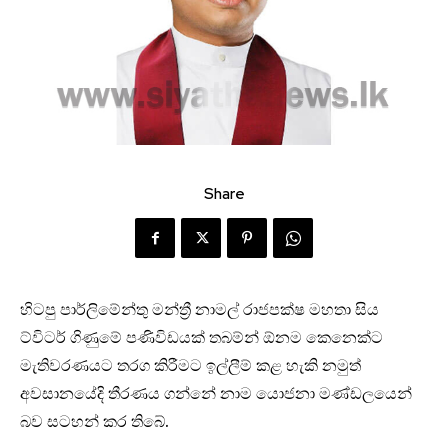
Share
හිටපු පාර්ලිමේන්තු මන්ත්‍රී නාමල් රාජපක්ෂ මහතා සිය
ට්විටර් ගිණුමේ පණිවිඩයක් තබම්න් ඕනම කෙනෙක්ට
මැතිවරණයට තරග කිරීමට ඉල්ලීම් කළ හැකි නමුත්
අවසානයේදි තීරණය ගන්නේ නාම යොජනා මණ්ඩලයෙන්
බව සටහන් කර තිබේ.