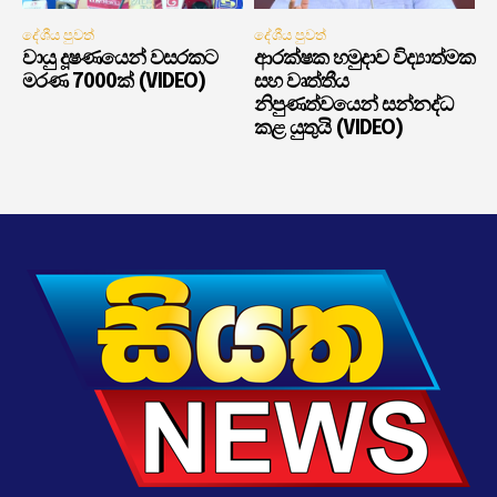
දේශීය පුවත්
දේශීය පුවත්
වායු දූෂණයෙන් වසරකට
ආරක්ෂක හමුදාව විද්‍යාත්මක
මරණ 7000ක් (VIDEO)
සහ වෘත්තීය
නිපුණත්වයෙන් සන්නද්ධ
කළ යුතුයි (VIDEO)