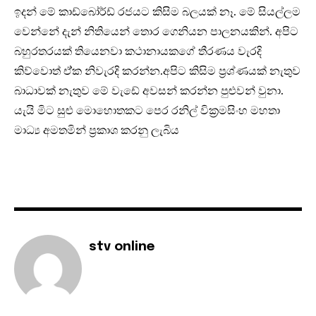
ඉදන් මේ කාඩ්බෝර්ඩ් රජයට කිසිම බලයක් නෑ. මේ සියල්ලම
වෙන්නේ දැන් නිතියෙන් තොර ගෙනියන පාලනයකින්. අපිට
බහුරතරයක් තියෙනවා කථානායකගේ තීරණය වැරදි
කිව්වොත් ඒ්ක නිවැරදි කරන්න.අපිට කිසිම ප්‍රශ්ණයක් නැතුව
බාධාවක් නැතුව මේ වැඩේ අවසන් කරන්න පුළුවන් වුනා.
යැයි මිට සුළු මොහොතකට පෙර රනිල් වික්‍රමසිංහ මහතා
මාධ්‍ය අමතමින් ප්‍රකාශ කරනු ලැබිය
stv online