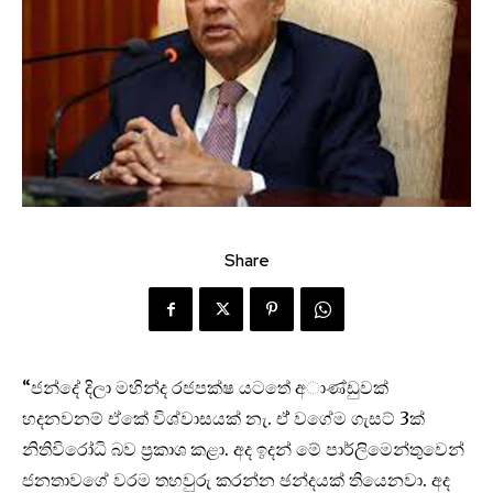
Share
“ජන්දේ දිලා මහින්ද රජපක්ෂ යටතේ අාණ්ඩුවක්
හදනවනම් ඒකේ විශ්වාසයක් නැ. ඒ් වගේම ගැසට් 3ක්
නිතිවිරෝධි බව ප්‍රකාශ කළා. අද ඉදන් මේ පාර්ලිමෙන්තුවෙන්
ජනතාවගේ වරම තහවුරු කරන්න ඡන්දයක් තියෙනවා. අද