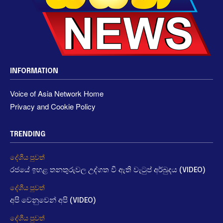
INFORMATION
Voice of Asia Network Home
Privacy and Cookie Policy
TRENDING
දේශීය පුවත්
රජයේ ඉහළ තනතුරුවල උද්ගත වී ඇති වැටුප් අර්බුදය (VIDEO)
දේශීය පුවත්
අපි වෙනුවෙන් අපි (VIDEO)
දේශීය පුවත්