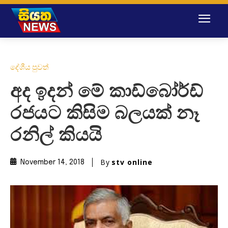
දේශීය පුවත්
අද ඉදන් මේ කාඩ්බෝර්ඩ්
රජයට කිසිම බලයක් නෑ
රනිල් කියයි
By
stv online
November 14, 2018