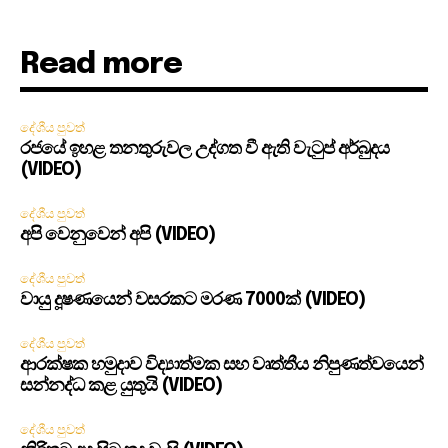
Read more
දේශීය පුවත්
රජයේ ඉහළ තනතුරුවල උද්ගත වී ඇති වැටුප් අර්බුදය
(VIDEO)
දේශීය පුවත්
අපි වෙනුවෙන් අපි (VIDEO)
දේශීය පුවත්
වායු දූෂණයෙන් වසරකට මරණ 7000ක් (VIDEO)
දේශීය පුවත්
ආරක්ෂක හමුදාව විද්‍යාත්මක සහ වෘත්තීය නිපුණත්වයෙන්
සන්නද්ධ කළ යුතුයි (VIDEO)
දේශීය පුවත්