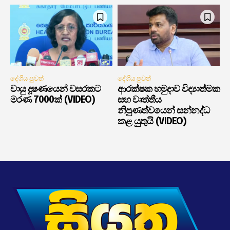
දේශීය පුවත්
දේශීය පුවත්
වායු දූෂණයෙන් වසරකට
ආරක්ෂක හමුදාව විද්‍යාත්මක
මරණ 7000ක් (VIDEO)
සහ වෘත්තීය
නිපුණත්වයෙන් සන්නද්ධ
කළ යුතුයි (VIDEO)