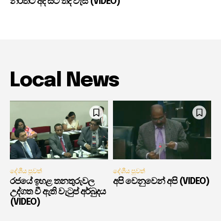
නිරිතට අද සිට තද වැසි (VIDEO)
Local News
දේශීය පුවත්
දේශීය පුවත්
රජයේ ඉහළ තනතුරුවල
අපි වෙනුවෙන් අපි (VIDEO)
උද්ගත වී ඇති වැටුප් අර්බුදය
(VIDEO)