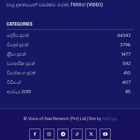
වායු දූෂණයෙන් වසරකට මරණ 7000ක් (VIDEO)
CATEGORIES
දේශීය පුවත්
44343
විදෙස් පුවත්
3796
ක්‍රීඩා පුවත්
1477
ව්‍යාපාරික පුවත්
592
විශේෂාංග පුවත්
410
වීඩීයෝ
407
අයවැය 2019
85
© Voice of Asia Network (Pvt) Ltd | Site by
Apkings