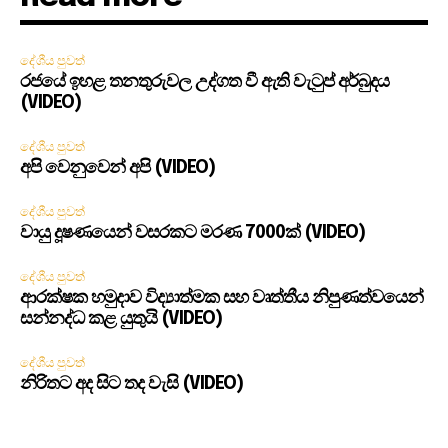
දේශීය පුවත්
රජයේ ඉහළ තනතුරුවල උද්ගත වී ඇති වැටුප් අර්බුදය
(VIDEO)
දේශීය පුවත්
අපි වෙනුවෙන් අපි (VIDEO)
දේශීය පුවත්
වායු දූෂණයෙන් වසරකට මරණ 7000ක් (VIDEO)
දේශීය පුවත්
ආරක්ෂක හමුදාව විද්‍යාත්මක සහ වෘත්තීය නිපුණත්වයෙන්
සන්නද්ධ කළ යුතුයි (VIDEO)
දේශීය පුවත්
නිරිතට අද සිට තද වැසි (VIDEO)