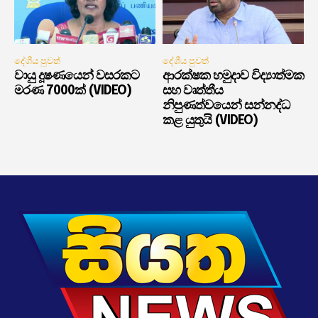
දේශීය පුවත්
දේශීය පුවත්
වායු දූෂණයෙන් වසරකට
ආරක්ෂක හමුදාව විද්‍යාත්මක
මරණ 7000ක් (VIDEO)
සහ වෘත්තීය
නිපුණත්වයෙන් සන්නද්ධ
කළ යුතුයි (VIDEO)