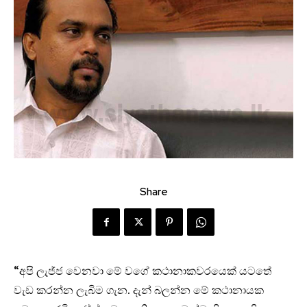
Share
“අපි ලැජ්ජ වෙනවා මේ වගේ කථානාකවරයෙක් යටතේ
වැඩ කරන්න ලැබිම ගැන. දැන් බලන්න මේ කථානායක