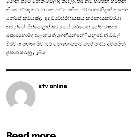
මොන තරමි ජෝක් වෙලාද කියලා. තමන්ට හිතෙන හිතෙන
කියන ඒකද කථානායකගේ වගකිම. මේක කඩපිලක් ද මේක
තෝසේ කඩයක්ද. අද ව්‍යවස්ථාදායකය කථානායකවරයා
තමන්ගේ තිත්පොළක් බවට පත් කරගෙන ඉන්නවානම්
කොහෙොමද පාලනයක් ගෙනියන්නේ” යනුවෙන් විමල්
වීරවංශ මහතා මිට සුළු මොහොතකට පෙර මාධ්‍ය අමතමින්
ප්‍රකාශ කරනු ලැබිය.
stv online
Read more