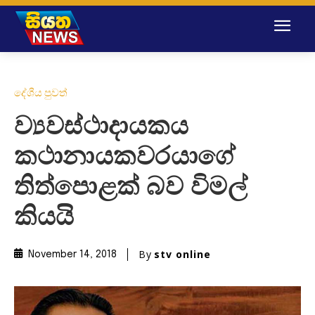
දේශීය පුවත්
ව්‍යවස්ථාදායකය
කථානායකවරයාගේ
තිත්පොළක් බව විමල්
කියයි
By
stv online
November 14, 2018