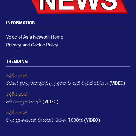
INFORMATION
Voice of Asia Network Home
Privacy and Cookie Policy
TRENDING
දේශීය පුවත්
රජයේ ඉහළ තනතුරුවල උද්ගත වී ඇති වැටුප් අර්බුදය (VIDEO)
දේශීය පුවත්
අපි වෙනුවෙන් අපි (VIDEO)
දේශීය පුවත්
වායු දූෂණයෙන් වසරකට මරණ 7000ක් (VIDEO)