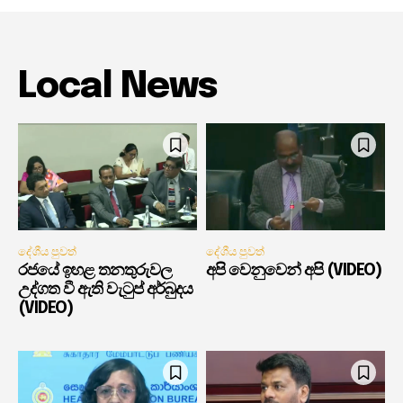
Local News
දේශීය පුවත්
දේශීය පුවත්
රජයේ ඉහළ තනතුරුවල
අපි වෙනුවෙන් අපි (VIDEO)
උද්ගත වී ඇති වැටුප් අර්බුදය
(VIDEO)