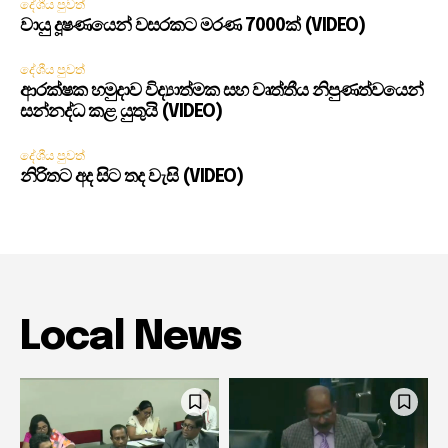
දේශීය පුවත්
වායු දූෂණයෙන් වසරකට මරණ 7000ක් (VIDEO)
දේශීය පුවත්
ආරක්ෂක හමුදාව විද්‍යාත්මක සහ වෘත්තීය නිපුණත්වයෙන්
සන්නද්ධ කළ යුතුයි (VIDEO)
දේශීය පුවත්
නිරිතට අද සිට තද වැසි (VIDEO)
Local News