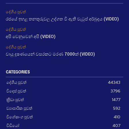
දේශීය පුවත්
රජයේ ඉහළ තනතුරුවල උද්ගත වී ඇති වැටුප් අර්බුදය (VIDEO)
දේශීය පුවත්
අපි වෙනුවෙන් අපි (VIDEO)
දේශීය පුවත්
වායු දූෂණයෙන් වසරකට මරණ 7000ක් (VIDEO)
CATEGORIES
දේශීය පුවත්
44343
විදෙස් පුවත්
3796
ක්‍රීඩා පුවත්
1477
ව්‍යාපාරික පුවත්
592
විශේෂාංග පුවත්
410
වීඩීයෝ
407