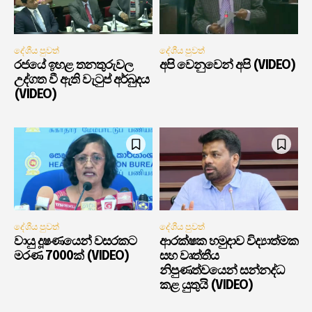
දේශීය පුවත්
දේශීය පුවත්
රජයේ ඉහළ තනතුරුවල
අපි වෙනුවෙන් අපි (VIDEO)
උද්ගත වී ඇති වැටුප් අර්බුදය
(VIDEO)
දේශීය පුවත්
දේශීය පුවත්
වායු දූෂණයෙන් වසරකට
ආරක්ෂක හමුදාව විද්‍යාත්මක
මරණ 7000ක් (VIDEO)
සහ වෘත්තීය
නිපුණත්වයෙන් සන්නද්ධ
කළ යුතුයි (VIDEO)