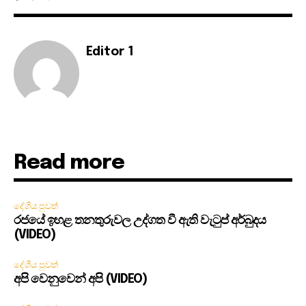
Editor 1
Read more
දේශීය පුවත්
රජයේ ඉහළ තනතුරුවල උද්ගත වී ඇති වැටුප් අර්බුදය
(VIDEO)
දේශීය පුවත්
අපි වෙනුවෙන් අපි (VIDEO)