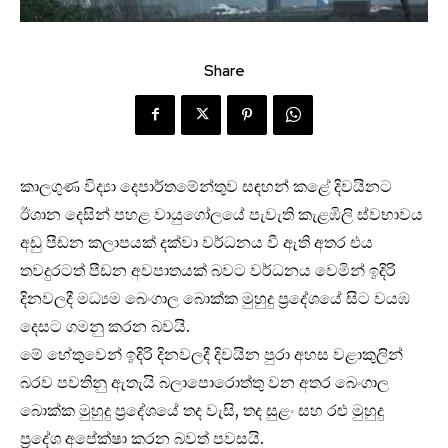
Share
කාලගුණ විද්‍යා දෙපාර්තමේන්තුව සඳහන් කළේ දිවයිනට
ඊශාන දෙසින් පහළ වායුගෝලයේ පැවැති කැළඹිලි ස්වභාවය
අඩු පීඩන කලාපයක් දක්වා වර්ධනය වී ඇති අතර එය
තවදුරටත් පීඩන අවපාතයක් බවට වර්ධනය වෙමින් ඉදිරි
දිනවලදී මධ්‍යම බෙංගාල බොක්ක මුහුදු ප්‍රදේශයේ සිට වයඹ
දෙසට ගමනු කරන බවයි.
මේ හේතුවෙන් ඉදිරි දිනවලදී දිවයින පුරා අහස වළාකුලින්
බරව පවතිනු ඇතැයි බලාපොරොත්තු වන අතර බෙංගාල
බොක්ක මුහුදු ප්‍රදේශයේ තද වැසි, තද සුළං සහ රළු මුහුදු
ප්‍රදේශ අපේක්ෂා කරන බවත් පවසයි.