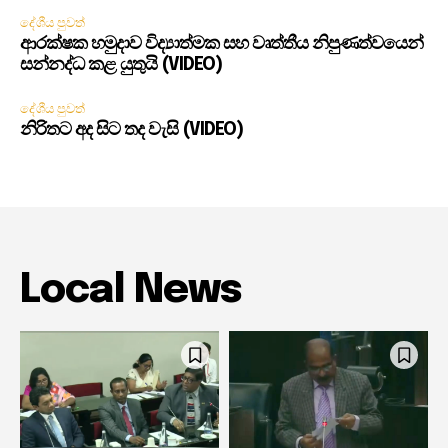
දේශීය පුවත්
ආරක්ෂක හමුදාව විද්‍යාත්මක සහ වෘත්තීය නිපුණත්වයෙන්
සන්නද්ධ කළ යුතුයි (VIDEO)
දේශීය පුවත්
නිරිතට අද සිට තද වැසි (VIDEO)
Local News