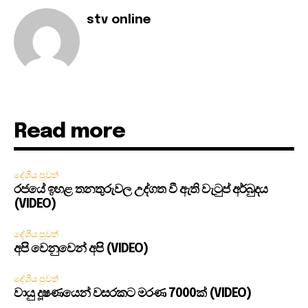
stv online
Read more
දේශීය පුවත්
රජයේ ඉහළ තනතුරුවල උද්ගත වී ඇති වැටුප් අර්බුදය
(VIDEO)
දේශීය පුවත්
අපි වෙනුවෙන් අපි (VIDEO)
දේශීය පුවත්
වායු දූෂණයෙන් වසරකට මරණ 7000ක් (VIDEO)