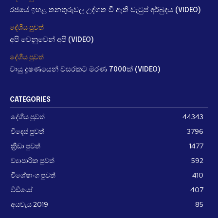
රජයේ ඉහළ තනතුරුවල උද්ගත වී ඇති වැටුප් අර්බුදය (VIDEO)
දේශීය පුවත්
අපි වෙනුවෙන් අපි (VIDEO)
දේශීය පුවත්
වායු දූෂණයෙන් වසරකට මරණ 7000ක් (VIDEO)
CATEGORIES
දේශීය පුවත්
44343
විදෙස් පුවත්
3796
ක්‍රීඩා පුවත්
1477
ව්‍යාපාරික පුවත්
592
විශේෂාංග පුවත්
410
වීඩීයෝ
407
අයවැය 2019
85