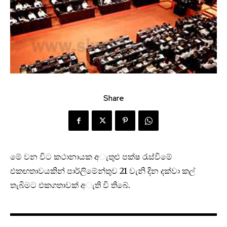
Share
මේ වන විට කථානායක අැතුළු පක්ෂ රැස්විමේ
එකඟතාවයකින් පාර්ලිමේන්තුව 21 වැනි දින දක්වා කල්
තැබිමට එකගතාවක් අැති වි තිබේ.