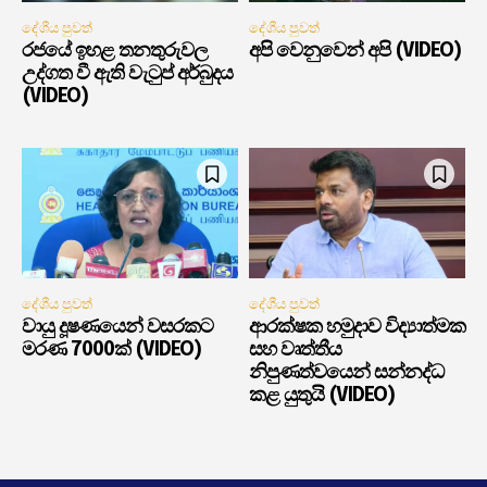
දේශීය පුවත්
දේශීය පුවත්
රජයේ ඉහළ තනතුරුවල
අපි වෙනුවෙන් අපි (VIDEO)
උද්ගත වී ඇති වැටුප් අර්බුදය
(VIDEO)
දේශීය පුවත්
දේශීය පුවත්
වායු දූෂණයෙන් වසරකට
ආරක්ෂක හමුදාව විද්‍යාත්මක
මරණ 7000ක් (VIDEO)
සහ වෘත්තීය
නිපුණත්වයෙන් සන්නද්ධ
කළ යුතුයි (VIDEO)