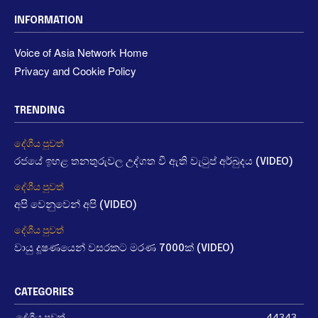
INFORMATION
Voice of Asia Network Home
Privacy and Cookie Policy
TRENDING
දේශීය පුවත්
රජයේ ඉහළ තනතුරුවල උද්ගත වී ඇති වැටුප් අර්බුදය (VIDEO)
දේශීය පුවත්
අපි වෙනුවෙන් අපි (VIDEO)
දේශීය පුවත්
වායු දූෂණයෙන් වසරකට මරණ 7000ක් (VIDEO)
CATEGORIES
දේශීය පුවත්
44343