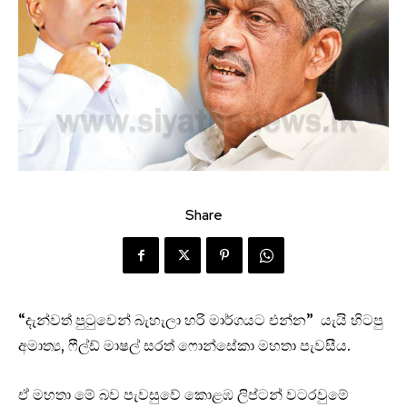
Share
“දැන්වත් පුටුවෙන් බැහැලා හරි මාර්ගයට එන්න” යැයි හිටපු
අමාත්‍ය, ෆීල්ඩ් මාෂල් සරත් ෆොන්සේකා මහතා පැවසීය.
ඒ මහතා මේ බව පැවසුවේ කොළඹ ලිප්ටන් වටරවුමේ