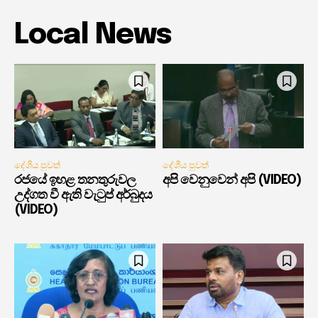
Local News
දේශීය පුවත්
දේශීය පුවත්
රජයේ ඉහළ තනතුරුවල
අපි වෙනුවෙන් අපි (VIDEO)
උද්ගත වී ඇති වැටුප් අර්බුදය
(VIDEO)