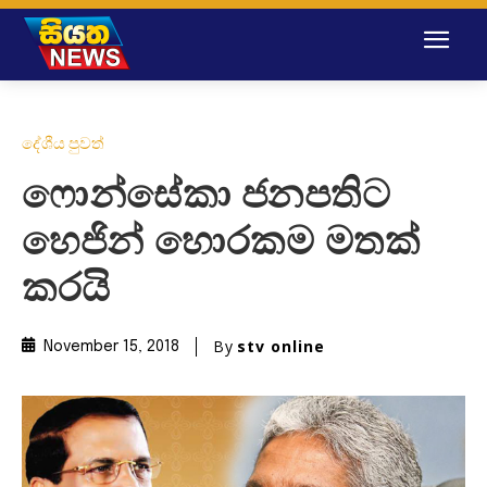
දේශීය පුවත්
ෆොන්සේකා ජනපතිට
හෙජින් හොරකම මතක්
කරයි
By
stv online
November 15, 2018