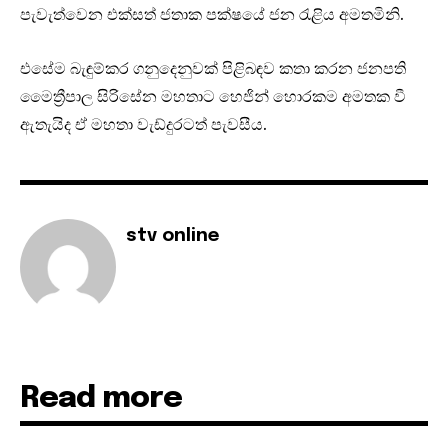
පැවැත්වෙන එක්සත් ජතාක පක්ෂයේ ජන රැළිය අමතමිනි.
එසේම බැඳුම්කර ගනුදෙනුවක් පිළිබඳව කතා කරන ජනපති
මෛත්‍රීපාල සිරිසේන මහතාට හෙජින් හොරකම අමතක වී
ඇතැයිද ඒ මහතා වැඩ්දුරටත් පැවසීය.
stv online
Read more