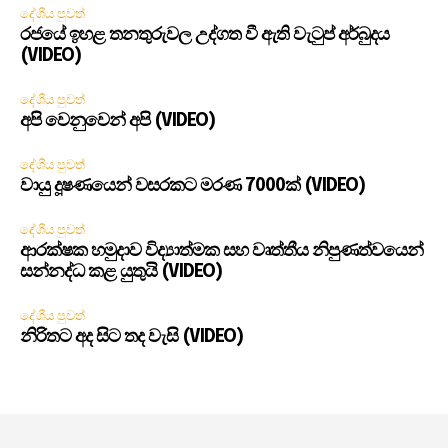
දේශීය පුවත්
රජයේ ඉහළ තනතුරුවල උද්ගත වී ඇති වැටුප් අර්බුදය
(VIDEO)
දේශීය පුවත්
අපි වෙනුවෙන් අපි (VIDEO)
දේශීය පුවත්
වායු දූෂණයෙන් වසරකට මරණ 7000ක් (VIDEO)
දේශීය පුවත්
ආරක්ෂක හමුදාව විද්‍යාත්මක සහ වෘත්තීය නිපුණත්වයෙන්
සන්නද්ධ කළ යුතුයි (VIDEO)
දේශීය පුවත්
නිරිතට අද සිට තද වැසි (VIDEO)