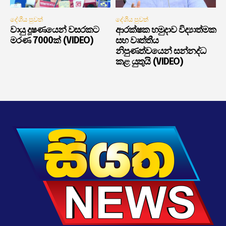
දේශීය පුවත්
දේශීය පුවත්
වායු දූෂණයෙන් වසරකට
ආරක්ෂක හමුදාව විද්‍යාත්මක
මරණ 7000ක් (VIDEO)
සහ වෘත්තීය
නිපුණත්වයෙන් සන්නද්ධ
කළ යුතුයි (VIDEO)