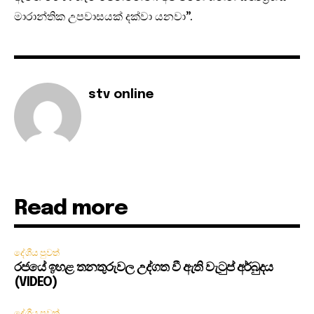
මාරාන්තික උපවාසයක් දක්වා යනවා”.
stv online
Read more
දේශීය පුවත්
රජයේ ඉහළ තනතුරුවල උද්ගත වී ඇති වැටුප් අර්බුදය
(VIDEO)
දේශීය පුවත්