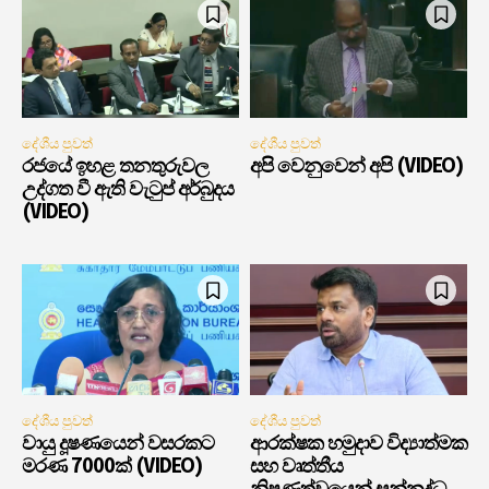
දේශීය පුවත්
දේශීය පුවත්
රජයේ ඉහළ තනතුරුවල
අපි වෙනුවෙන් අපි (VIDEO)
උද්ගත වී ඇති වැටුප් අර්බුදය
(VIDEO)
දේශීය පුවත්
දේශීය පුවත්
වායු දූෂණයෙන් වසරකට
ආරක්ෂක හමුදාව විද්‍යාත්මක
මරණ 7000ක් (VIDEO)
සහ වෘත්තීය