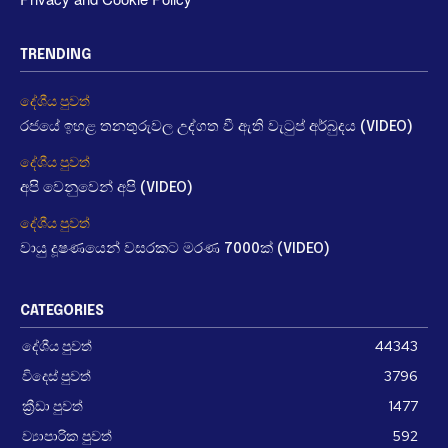
TRENDING
දේශීය පුවත්
රජයේ ඉහළ තනතුරුවල උද්ගත වී ඇති වැටුප් අර්බුදය (VIDEO)
දේශීය පුවත්
අපි වෙනුවෙන් අපි (VIDEO)
දේශීය පුවත්
වායු දූෂණයෙන් වසරකට මරණ 7000ක් (VIDEO)
CATEGORIES
දේශීය පුවත්
44343
විදෙස් පුවත්
3796
ක්‍රීඩා පුවත්
1477
ව්‍යාපාරික පුවත්
592