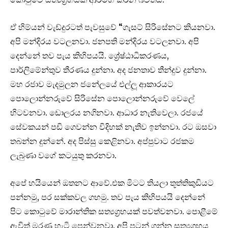
ඒ හිම්යන් වැඩ්දුරටත් පැවසුවේ “ගැසට් සිරිසේනට කියනවා.
අපි මන්දිරය වටලනවා. ජනපති මන්දිරය වටලනවා. අපි
දෙන්නේ තව පැය කිහිපයයි. ශ්‍රේෂ්ඨාධිකරණය,
පාර්ලිමේන්තුව තීරණය දුන්නා. අද ජනතාව තීන්දුව දුන්නා.
මහ රජාව මැදමුලන ජනේලයේ එල්ලූ ආකාරයට
පොලොන්නරුවේ සිරිසේන පොලොන්නරුවේ වෙලේ
හිටවනවා. ඩොලරය නගිනවා. ආධාර නැතිවෙලා. රජයේ
සේවකයන් පඩි ගෙවන්න විදිහක් නැතිව ඉන්නවා. රට ඔසවා
තබන්න දුන්නේ. අද පිස්සු කෙළිනවා. අප්පුවාට රජකම
ලැබුණා වගේ කටයුතු කරනවා.
අපේ හයියෙන් ඔතනට ආවේ.එක මිටට තියලා තූත්තිකුඩියට
පන්නමු, පර සක්කවල ගහමු. තව පැය කිහිපයයි දෙන්නේ
පිට කොටුවේ මාරාන්තික සත්‍යග්‍රහයක් පවත්වනවා. පොළීමේ
ඇවිත් මරණ හැටි පෙන්වනවා. අපි පටන් ගන්න සත්‍යග්‍රහය