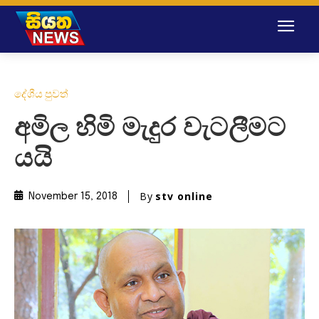
දේශීය පුවත්
අමිල හිමි මැදුර වැටලීමට
යයි
By
stv online
November 15, 2018