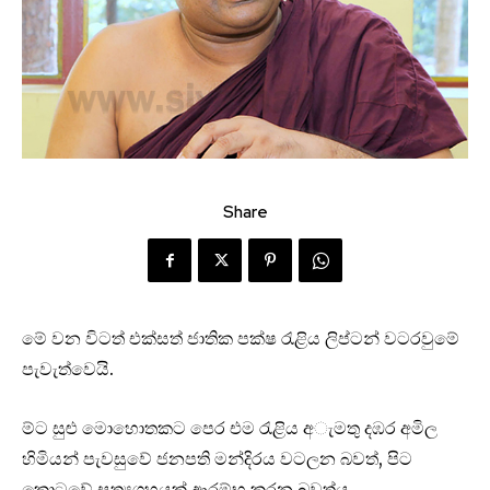
Share
මේ වන විටත් එක්සත් ජාතික පක්ෂ රැළිය ලිප්ටන් වටරවුමේ
පැවැත්වෙයි.
ම්ට සුළු මොහොතකට පෙර එම රැළිය අැමතු දඹර අමිල
හිමියන් පැවසුවේ ජනපති මන්දිරය වටලන බවත්, පිට
කොටුවේ සත්‍යග්‍රහයක් ආරම්භ කරන බවත්ය.