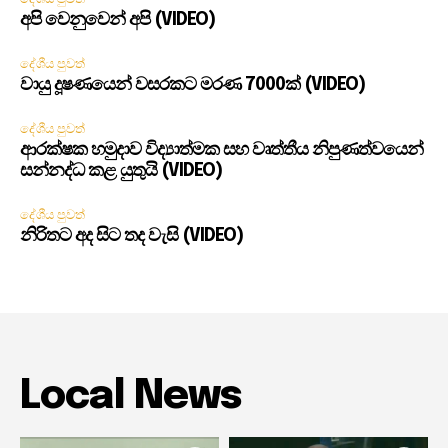
අපි වෙනුවෙන් අපි (VIDEO)
දේශීය පුවත්
වායු දූෂණයෙන් වසරකට මරණ 7000ක් (VIDEO)
දේශීය පුවත්
ආරක්ෂක හමුදාව විද්‍යාත්මක සහ වෘත්තීය නිපුණත්වයෙන්
සන්නද්ධ කළ යුතුයි (VIDEO)
දේශීය පුවත්
නිරිතට අද සිට තද වැසි (VIDEO)
Local News