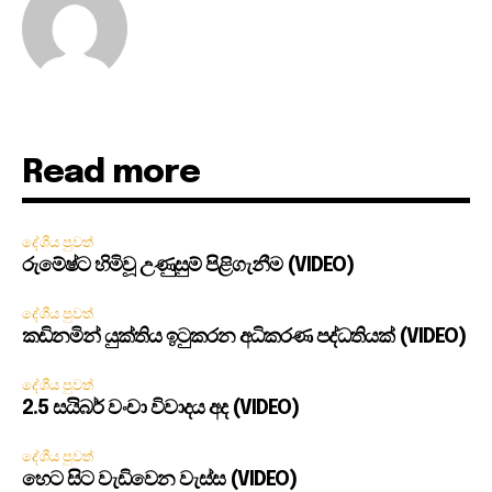
Read more
දේශීය පුවත්
රුමේෂ්ට හිමිවූ උණුසුම් පිළිගැනීම (VIDEO)
දේශීය පුවත්
කඩිනමින් යුක්තිය ඉටුකරන අධිකරණ පද්ධතියක් (VIDEO)
දේශීය පුවත්
2.5 සයිබර් වංචා විවාදය අද (VIDEO)
දේශීය පුවත්
හෙට සිට වැඩිවෙන වැස්ස (VIDEO)