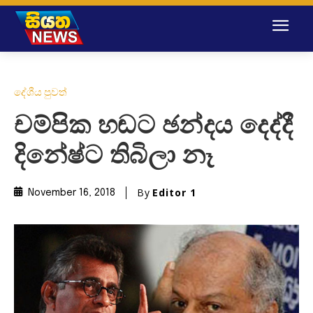
දේශීය පුවත්
චම්පික හඬට ඡන්දය දෙද්දී
දිනේෂ්ට තිබිලා නෑ
By
Editor 1
November 16, 2018