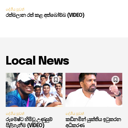
දේශීය පුවත්
රත්මලාන රත් කළ අත්බෝම්බ (VIDEO)
Local News
දේශීය පුවත්
දේශීය පුවත්
රුමේෂ්ට හිමිවූ උණුසුම්
කඩිනමින් යුක්තිය ඉටුකරන
පිළිගැනීම (VIDEO)
අධිකරණ