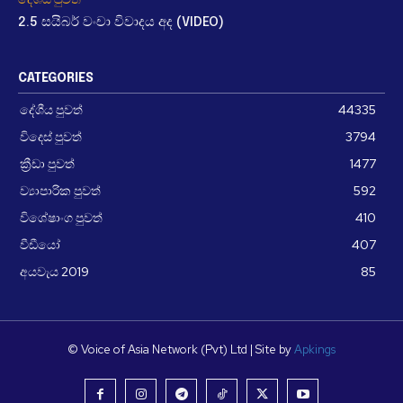
2.5 සයිබර් වංචා විවාදය අද (VIDEO)
CATEGORIES
දේශීය පුවත්
44335
විදෙස් පුවත්
3794
ක්‍රීඩා පුවත්
1477
ව්‍යාපාරික පුවත්
592
විශේෂාංග පුවත්
410
වීඩීයෝ
407
අයවැය 2019
85
© Voice of Asia Network (Pvt) Ltd | Site by
Apkings