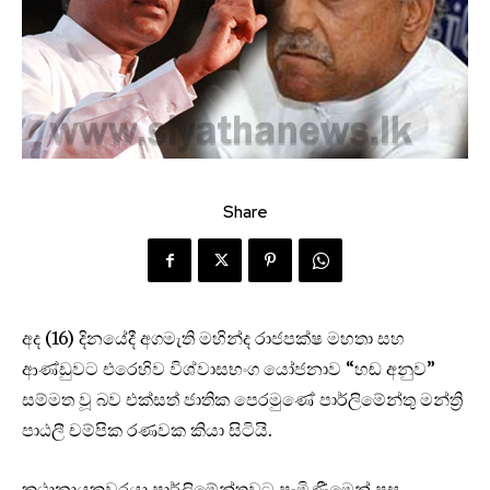
Share
අද (16) දිනයේදී අගමැති මහින්ද රාජපක්ෂ මහතා සහ
ආණ්ඩුවට එරෙහිව විශ්වාසභංග යෝජනාව “හඬ අනුව”
සම්මත වූ බව එක්සත් ජාතික පෙරමුණේ පාර්ලිමේන්තු මන්ත්‍රි
පාඨලී චම්පික රණවක කියා සිටියි.
කථානායකවරයා පාර්ලිමේන්තුවට පැමිණීමෙන් පසු