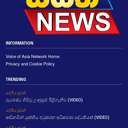
INFORMATION
Voice of Asia Network Home
Privacy and Cookie Policy
TRENDING
දේශීය පුවත්
රුමේෂ්ට හිමිවූ උණුසුම් පිළිගැනීම (VIDEO)
දේශීය පුවත්
කඩිනමින් යුක්තිය ඉටුකරන අධිකරණ පද්ධතියක් (VIDEO)
දේශීය පුවත්