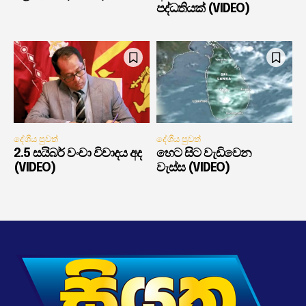
පද්ධතියක් (VIDEO)
දේශීය පුවත්
දේශීය පුවත්
2.5 සයිබර් වංචා විවාදය අද
හෙට සිට වැඩිවෙන
(VIDEO)
වැස්ස (VIDEO)