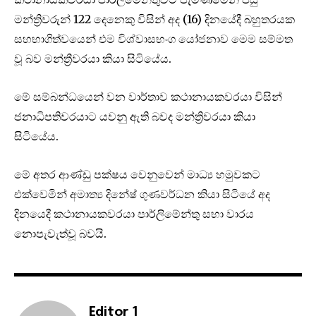
මන්ත්‍රිවරුන් 122 දෙනෙකු විසින් අද (16) දිනයේදී බහුතරයක
සහභාගිත්වයෙන් එම විශ්වාසභංග යෝජනාව මෙම සම්මත
වූ බව මන්ත්‍රීවරයා කියා සිටියේය.
මේ සම්බන්ධයෙන් වන වාර්තාව කථානායකවරයා විසින්
ජනාධිපතිවරයාට යවනු ඇති බවද මන්ත්‍රිවරයා කියා
සිටියේය.
මේ අතර ආණ්ඩු පක්ෂය වෙනුවෙන් මාධ්‍ය හමුවකට
එක්වෙමින් අමාත්‍ය දිනේෂ් ගුණවර්ධන කියා සිටියේ අද
දිනයෙදී කථානායකවරයා පාර්ලිමේන්තු සභා වාරය
නොපැවැත්වූ බවයි.
Editor 1