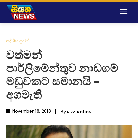
දේශීය පුවත්
වත්මන්
පාර්ලිමේන්තුව නාඩගම්
මඩුවකට සමානයි –
අගමැති
By
stv online
November 18, 2018