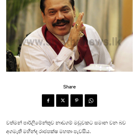
Share
වත්මන් පාර්ලිමේන්තුව නාඩගම් මඩුවකට සමාන වන බව
අගමැති මහින්ද රාජපක්ෂ මහතා පැවසිය.