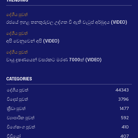
TRENDING
දේශීය පුවත්
රජයේ ඉහළ තනතුරුවල උද්ගත වී ඇති වැටුප් අර්බුදය (VIDEO)
දේශීය පුවත්
අපි වෙනුවෙන් අපි (VIDEO)
දේශීය පුවත්
වායු දූෂණයෙන් වසරකට මරණ 7000ක් (VIDEO)
CATEGORIES
දේශීය පුවත්
44343
විදෙස් පුවත්
3796
ක්‍රීඩා පුවත්
1477
ව්‍යාපාරික පුවත්
592
විශේෂාංග පුවත්
410
වීඩීයෝ
407