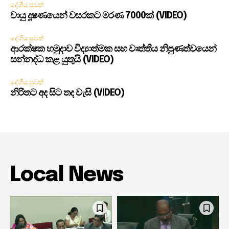
දේශීය පුවත්
වායු දූෂණයෙන් වසරකට මරණ 7000ක් (VIDEO)
දේශීය පුවත්
ආරක්ෂක හමුදාව විද්‍යාත්මක සහ වෘත්තීය නිපුණත්වයෙන්
සන්නද්ධ කළ යුතුයි (VIDEO)
දේශීය පුවත්
නිරිතට අද සිට තද වැසි (VIDEO)
Local News