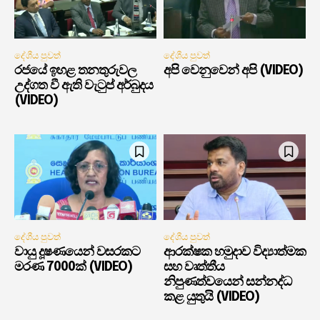
දේශීය පුවත්
දේශීය පුවත්
රජයේ ඉහළ තනතුරුවල
අපි වෙනුවෙන් අපි (VIDEO)
උද්ගත වී ඇති වැටුප් අර්බුදය
(VIDEO)
දේශීය පුවත්
දේශීය පුවත්
වායු දූෂණයෙන් වසරකට
ආරක්ෂක හමුදාව විද්‍යාත්මක
මරණ 7000ක් (VIDEO)
සහ වෘත්තීය
නිපුණත්වයෙන් සන්නද්ධ
කළ යුතුයි (VIDEO)