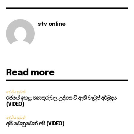
stv online
Read more
දේශීය පුවත්
රජයේ ඉහළ තනතුරුවල උද්ගත වී ඇති වැටුප් අර්බුදය
(VIDEO)
දේශීය පුවත්
අපි වෙනුවෙන් අපි (VIDEO)