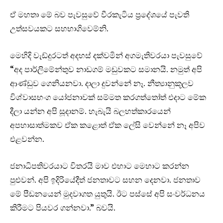
ඒ මහතා මේ බව පැවසුවේ වීරකැටිය ප්‍රදේශයේ පැවති
උත්සවයකට සහභාගිවෙම්නි.
මෙහිදි වැඩ්දුරටත් අදහස් දක්වමින් අගමැතිවරයා පැවසුවේ
“අද පාර්ලිමේන්තුව නාඩගම් මඩුවකට සමානයි. නමුත් අපි
ආණ්ඩුව ගෙනියනවා. දාලා දුවන්නේ නෑ. නීත්‍යානුකූලව
විශ්වාසභංග යෝජනාවක් සම්මත කරගත්තෝත් එදාට මේක
දීලා යන්න අපි සූදානම්. හැබැයි බලහත්කාරයෙන්
අපහාසාත්මකව ඒක කළොත් ඒක ලේසි වෙන්නේ නෑ අපිව
එළවන්න.
ජනාධිපතිවරයාට විතරයි මාව එහාට මෙහාට කරන්න
පුළුවන්. අපි ඉදිරියේදීත් ජනතාවට සහන දෙනවා. ජනතාව
මේ පීඩනයෙන් මුදවාගත යුතුයි. ඊට පස්සේ අපි සංවර්ධනය
කිරීමට පියවර ගන්නවා.” බවයි.