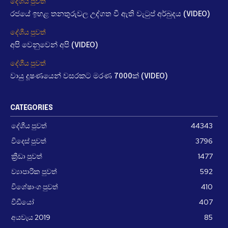
දේශීය පුවත්
රජයේ ඉහළ තනතුරුවල උද්ගත වී ඇති වැටුප් අර්බුදය (VIDEO)
දේශීය පුවත්
අපි වෙනුවෙන් අපි (VIDEO)
දේශීය පුවත්
වායු දූෂණයෙන් වසරකට මරණ 7000ක් (VIDEO)
CATEGORIES
දේශීය පුවත්
44343
විදෙස් පුවත්
3796
ක්‍රීඩා පුවත්
1477
ව්‍යාපාරික පුවත්
592
විශේෂාංග පුවත්
410
වීඩීයෝ
407
අයවැය 2019
85