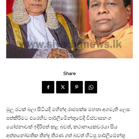
Share
මුලු රටක් බලා සිටියදි මහින්ද රාජපක්ෂ මහතා අගමැති ලෙස
පත්කිරිමට එරෙහිව පාර්ලිමෙින්තුවේදි විස්වාසභංග
යෝජනාවක් ඉදිරිපත් කළ බවත්, කථානායකවරයා සිය
අත්තනෝමතික තීන්දු තීරණ ගත් බවත් හිටපු පාර්ලිමේන්තු