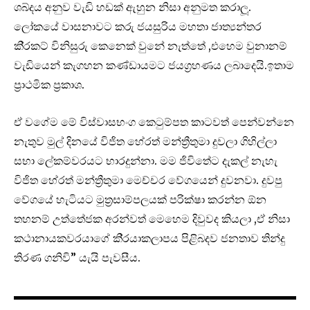
ශබ්දය අනුව වැඩි හඩක් ඇහුන නිසා අනුමත කරාලූ.
ලෝකයේ වාසනාවට කරු ජයසුරිය මහතා ජාත්‍යන්තර
කි‍්‍රකට් විනිසුරු කෙනෙක් වුනේ නැත්තේ ,එහෙම වුනානම්
වැඩියෙන් කැගහන කණ්ඩායමට ජයග‍්‍රහණය ලබාදෙයි.ඉතාම
ප්‍රාථමික ප‍්‍රකාශ.
ඒ වගේම මේ විස්වාසභංග කෙටුම්පත කාටවත් පෙන්වන්නෙ
නැතුව මුල් දිනයේ විජිත හේරත් මන්ත්‍රීතුමා දුවලා ගිහිල්ලා
සභා ලේකම්වරයට භාරදුන්නා. මම ජිවිතේට දැකල් නැහැ
විජිත හේරත් මන්ත්‍රීතුමා මෙච්චර වේගයෙන් දුවනවා. දුවපු
වේගයේ හැටියට මුත‍්‍රසාම්පලයක් පරික්ෂා කරන්න ඕන
තහනම් උත්තේජක අරන්වත් මෙහෙම දිවුවද කියලා ,ඒ නිසා
කථානායකවරයාගේ කි‍්‍රයාකලාපය පිළිබදව ජනතාව තින්දු
තිරණ ගනිවි” යැයි පැවසීය.