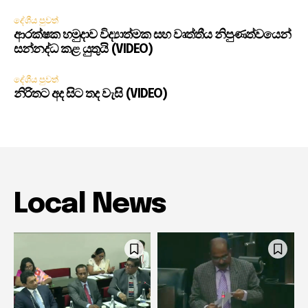
දේශීය පුවත්
ආරක්ෂක හමුදාව විද්‍යාත්මක සහ වෘත්තීය නිපුණත්වයෙන්
සන්නද්ධ කළ යුතුයි (VIDEO)
දේශීය පුවත්
නිරිතට අද සිට තද වැසි (VIDEO)
Local News