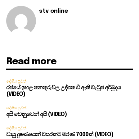
stv online
Read more
දේශීය පුවත්
රජයේ ඉහළ තනතුරුවල උද්ගත වී ඇති වැටුප් අර්බුදය
(VIDEO)
දේශීය පුවත්
අපි වෙනුවෙන් අපි (VIDEO)
දේශීය පුවත්
වායු දූෂණයෙන් වසරකට මරණ 7000ක් (VIDEO)