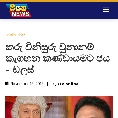
දේශීය පුවත්
කරු විනිසුරු වුනානම්
කැගහන කණ්ඩායමට ජය
– ඩලස්
By
stv online
November 18, 2018