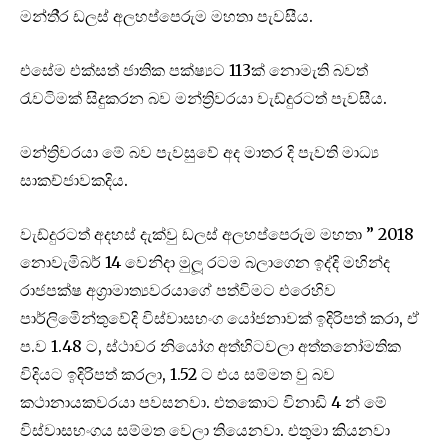
මන්ති‍්‍ර ඩලස් අලහප්පෙරුම මහතා පැවසීය.
එසේම එක්සත් ජාතික පක්ෂ්‍යට 113ක් නොමැති බවත්
රැවටිමක් සිදුකරන බව මන්ත්‍රිවරයා වැඩ්දුරටත් පැවසීය.
මන්ත්‍රිවරයා මේ බව පැවසුවේ අද මාතර දි පැවති මාධ්‍ය
සාකච්ජාවකදිය.
වැඩ්දුරටත් අදහස් දැක්වු ඩලස් අලහප්පෙරුම මහතා ” 2018
නොවැමිබර් 14 වෙනිදා මුලූ රටම බලාගෙන ඉද්දි මහින්ද
රාජපක්ෂ අග‍්‍රාමාත්‍යවරයාගේ පත්විමට එරෙහිව
පාර්ලිමෙින්තුවේදි විස්වාසභංග යෝජනාවක් ඉදිරිපත් කරා, ඒ
ප.ව 1.48 ට, ස්ථාවර නියෝග අත්හිටවලා අත්තනෝමතික
විදියට ඉදිරිපත් කරලා, 1.52 ට එය සම්මත වු බව
කථානායකවරයා පවසනවා. එතකොට විනාඩි 4 න් මේ
විස්වාසභංගය සම්මත වෙලා තියෙනවා. එතුමා කියනවා