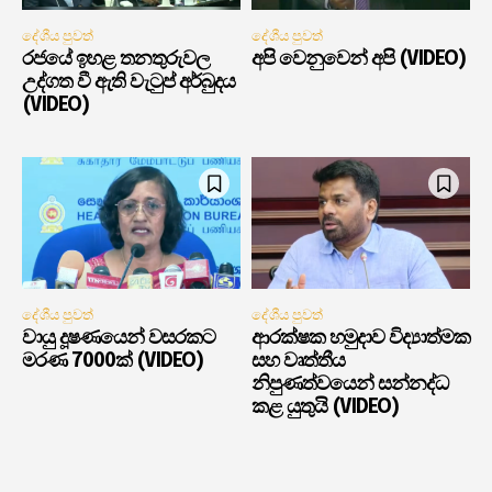
දේශීය පුවත්
දේශීය පුවත්
රජයේ ඉහළ තනතුරුවල
අපි වෙනුවෙන් අපි (VIDEO)
උද්ගත වී ඇති වැටුප් අර්බුදය
(VIDEO)
දේශීය පුවත්
දේශීය පුවත්
වායු දූෂණයෙන් වසරකට
ආරක්ෂක හමුදාව විද්‍යාත්මක
මරණ 7000ක් (VIDEO)
සහ වෘත්තීය
නිපුණත්වයෙන් සන්නද්ධ
කළ යුතුයි (VIDEO)