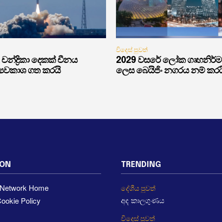
විදෙස් පුවත්
චන්ද්‍රිකා දෙකක් චීනය
2029 වසරේ ලෝක ගෘහනිර්
්‍යවකාශ ගත කරයි
ලෙස බෙයිජිං නගරය නම් කරය
ION
TRENDING
a Network Home
දේශීය පුවත්
ookie Policy
අද කාලගුණය
විදෙස් පුවත්