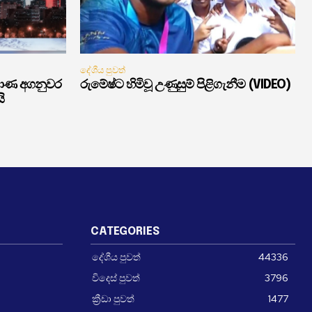
දේශීය පුවත්
මාණ අගනුවර
රුමේෂ්ට හිමිවූ උණුසුම් පිළිගැනීම (VIDEO)
ි
CATEGORIES
දේශීය පුවත්
44336
විදෙස් පුවත්
3796
ක්‍රීඩා පුවත්
1477