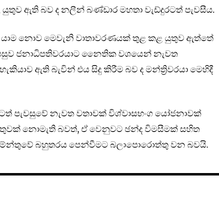
ුතුව ඇති බව ද නලීන් බණ්ඩාර මහතා වැඩ්දුරටත් පැවසීය.
 යාම නොව මෙවැනි වාතාවරණයක් තුළ කළ යුතුව ඇත්තේ
 පසුව ජනාධිපතිවරයාට නෛතික වශයෙන් නැවත
යාව ඇති බැවින් එය සිදු කිරීම බව ද මන්ත්‍රිවරයා මෙහිදී
රටත් පැවසුවේ නැවත වතාවක් විශ්වාසභංග යෝජනාවක්
තුවක් නොමැති බවත්, ඒ වෙනුවට ඡන්ද විමසීමක් සහිත
ිමේන්තුවේ බහුතරය පෙන්වීමට බලාපොරොත්තු වන බවයි.