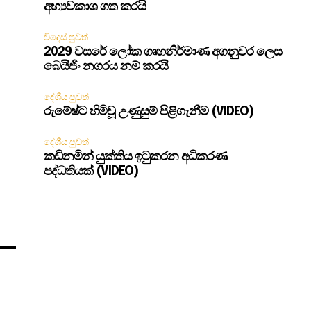
අභ්‍යවකාශ ගත කරයි
විදෙස් පුවත්
2029 වසරේ ලෝක ගෘහනිර්මාණ අගනුවර ලෙස
බෙයිජිං නගරය නම් කරයි
දේශීය පුවත්
රුමේෂ්ට හිමිවූ උණුසුම් පිළිගැනීම (VIDEO)
දේශීය පුවත්
කඩිනමින් යුක්තිය ඉටුකරන අධිකරණ
පද්ධතියක් (VIDEO)