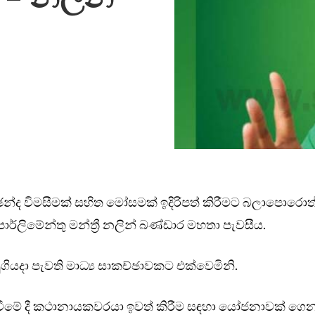
 ඡන්ද විමසීමක් සහිත මෝසමක් ඉදිරිපත් කිරීමට බලාපො‍රොත
ර්ලිමේන්තු මන්ත්‍රී නලින් බණ්ඩාර මහතා පැවසීය.
ගියදා පැවති මාධ්‍ය සාකච්ඡාවකට එක්වෙමිනි.
ඳවීමේ දී කථානායකවරයා ඉවත් කිරීම සඳහා යෝජනාවක් ගෙ