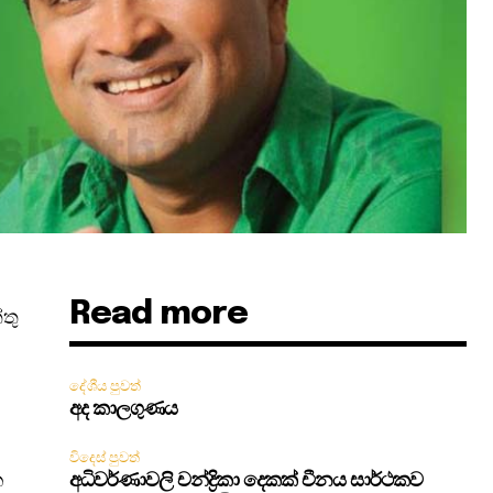
Read more
්තු
දේශීය පුවත්
අද කාලගුණය
විදෙස් පුවත්
න
අධිවර්ණාවලි චන්ද්‍රිකා දෙකක් චීනය සාර්ථකව