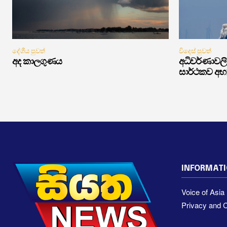
දේශීය පුවත්
විදෙස් පුවත්
අද කාලගුණය
අධිවර්ණාවලි 
සාර්ථකව අභ
INFORMAT
Voice of Asi
Privacy and C