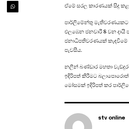
ඒමේ සරල කාරණයක් සිදු කළ ය
පාර්ලිමේන්තු මැතිවරණයකට
එලඹෙන ජනවාරී 8 වන දායි
ජනාධිපතිවරණයක් කැඳවීමේ හැකි
පැවසීය.
නලීන් බණ්ඩාර මහතා වැඩ්දු
ඉදිරිපත් කිරීමට බලාපොරොත්
මෝසමක් ඉදිරිපත් කර පාර්ල
stv online