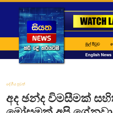
මුල් පිටුව
ද
English News
දේශීය පුවත්
අද ඡන්ද විමසීමක් සහ
මෝසමක් අපි ගේනවා 