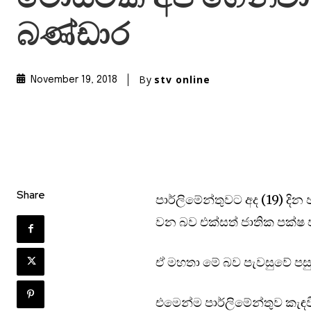
බණ්ඩාර
By
stv online
November 19, 2018
Share
පාර්ලිමේන්තුවට අද (19) දින
වන බව එක්සත් ජාතික පක්ෂ පා
ඒ මහතා මේ බව පැවසුවේ පසු
එමෙන්ම පාර්ලිමේන්තුව කැ