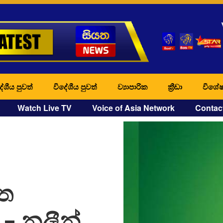
ේශීය පුවත්
විදේශීය පුවත්
ව්‍යාපාරික
ක්‍රීඩා
විශේෂ
Watch Live TV
Voice of Asia Network
Contac
ිත
– නලීන්