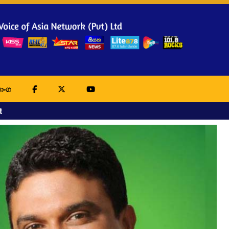
ාංග
t