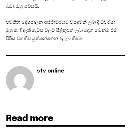
බවද ඔහු පවසයි.
පවතින දේශපාලන අස්ථාවරයට විසදුමක් ලබා දී ධීවරයා
මුහුණ දී ඇති ගැටළු වලට පිළිතුරක් ලබා දෙන මෙන්ම එම
පිරිස වගකිව යුත්තන්ගෙන් ඉල්ලා තිබේ.
stv online
Read more