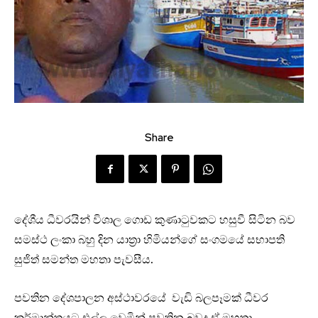
Share
දේශීය ධීවරයින් විශාල ගොඩ කුණාටුවකට හසුවී සිටින බව
සමස්ථ ලංකා බහු දින යාත්‍රා හිමියන්ගේ සංගමයේ සභාපති
සුජිත් සමන්ත මහතා පැවසීය.
පවතින දේශපාලන අස්ථාවරයේ වැඩි බලපෑමක් ධීවර
කර්මාන්තයට එල්ල වෙමින් පවතින බවද ඒ මහතා