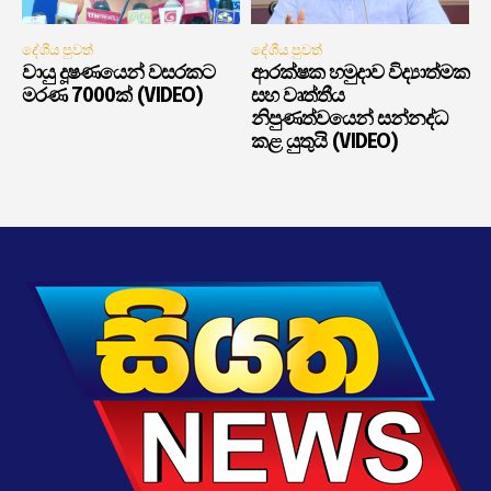
දේශීය පුවත්
දේශීය පුවත්
වායු දූෂණයෙන් වසරකට
ආරක්ෂක හමුදාව විද්‍යාත්මක
මරණ 7000ක් (VIDEO)
සහ වෘත්තීය
නිපුණත්වයෙන් සන්නද්ධ
කළ යුතුයි (VIDEO)