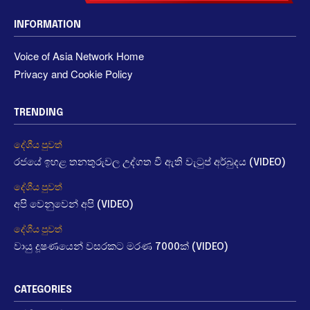
INFORMATION
Voice of Asia Network Home
Privacy and Cookie Policy
TRENDING
දේශීය පුවත්
රජයේ ඉහළ තනතුරුවල උද්ගත වී ඇති වැටුප් අර්බුදය (VIDEO)
දේශීය පුවත්
අපි වෙනුවෙන් අපි (VIDEO)
දේශීය පුවත්
වායු දූෂණයෙන් වසරකට මරණ 7000ක් (VIDEO)
CATEGORIES