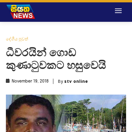
දේශීය පුවත්
ධීවරයින් ගොඩ
කුණාටුවකට හසුවෙයි
By
stv online
November 19, 2018