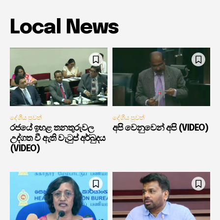
Local News
දේශීය පුවත්
දේශීය පුවත්
රජයේ ඉහළ තනතුරුවල
අපි වෙනුවෙන් අපි (VIDEO)
උද්ගත වී ඇති වැටුප් අර්බුදය
(VIDEO)