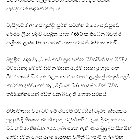
වැඩ්දුරටත් සඳහන් කළේය.
වැඩිදුරටත් අදහස් දැක්වූ සුජිත් සමන්ත මහතා පැවසුවේ
මෙරට ලියා පදිංචි බහුදින යාත්‍රා 4650 ක් තිබෙන බවත් ඒ
ආශ්‍රීතව ලක්ෂ 03 ක පමණ ජනතාවක් ජීවත් වන බවයි.
බහුදින යාත්‍රාවලට අමතරව සුළු පන්න ධීවරයින් සහ මිරිදිය
ධීවරයින්ද මෙරට සිටින මසුන් මැරීම සඳහා මුහුදට යන
ධීවරයාගේ සිට නුවරළිය නගරයේ මාළු ලෑල්ලේ මසුන් අලවි
කරන්න දක්වා ගත් කළ මිලියන 2.6 ක සංඛ්‍යාවක් ධීවර
කර්මාන්තයෙන් ජීවත් වන බවද ඒ මහතා පවසයි.
වර්තමානය වන විට මේ සියළුම ධීවරයින් ගැටළු කීපයකට
මුහුණ දී තිබෙන බවත් බැංකු වලින් අයිරා ලබා දීමද මේ වන
විට නවතා තිබෙන අතර ලබා ගෙන ඇති ණය මුදල් කඩිනමින්
ගෙවා දමන ලෙස මුල්‍ය ආයතන වලින් බලපෑම් එල්ල වන