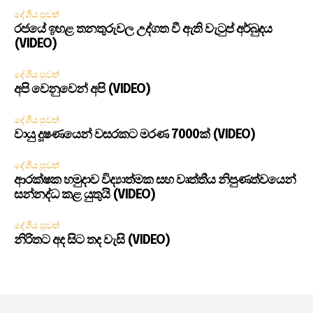
දේශීය පුවත්
රජයේ ඉහළ තනතුරුවල උද්ගත වී ඇති වැටුප් අර්බුදය
(VIDEO)
දේශීය පුවත්
අපි වෙනුවෙන් අපි (VIDEO)
දේශීය පුවත්
වායු දූෂණයෙන් වසරකට මරණ 7000ක් (VIDEO)
දේශීය පුවත්
ආරක්ෂක හමුදාව විද්‍යාත්මක සහ වෘත්තීය නිපුණත්වයෙන්
සන්නද්ධ කළ යුතුයි (VIDEO)
දේශීය පුවත්
නිරිතට අද සිට තද වැසි (VIDEO)