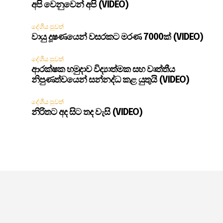
අපි වෙනුවෙන් අපි (VIDEO)
දේශීය පුවත්
වායු දූෂණයෙන් වසරකට මරණ 7000ක් (VIDEO)
දේශීය පුවත්
ආරක්ෂක හමුදාව විද්‍යාත්මක සහ වෘත්තීය
නිපුණත්වයෙන් සන්නද්ධ කළ යුතුයි (VIDEO)
දේශීය පුවත්
නිරිතට අද සිට තද වැසි (VIDEO)