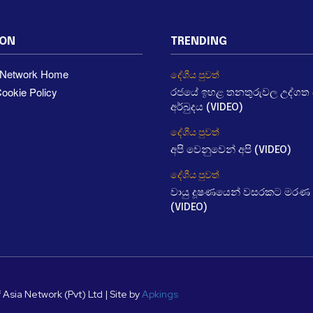
ION
TRENDING
a Network Home
දේශීය පුවත්
ookie Policy
රජයේ ඉහළ තනතුරුවල උද්ගත වී
අර්බුදය (VIDEO)
දේශීය පුවත්
අපි වෙනුවෙන් අපි (VIDEO)
දේශීය පුවත්
වායු දූෂණයෙන් වසරකට මරණ 
(VIDEO)
 Asia Network (Pvt) Ltd | Site by
Apkings