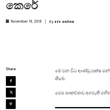
කෙරේ
By
stv online
November 19, 2018
Share
මේ වන විට ආණ්ඩු පක්ෂ මන්ත්
තිබේ.
මෙම සාකච්ඡාව අගමැති මහින්