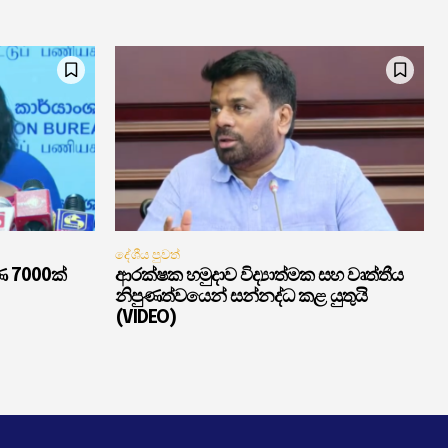
දේශීය පුවත්
ණ 7000ක්
ආරක්ෂක හමුදාව විද්‍යාත්මක සහ වෘත්තීය
නිපුණත්වයෙන් සන්නද්ධ කළ යුතුයි
(VIDEO)