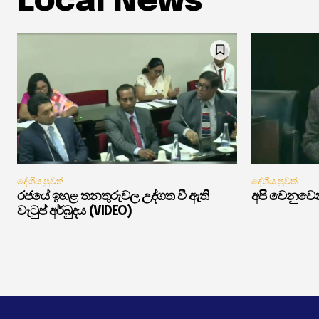
Local News
දේශීය පුවත්
දේශීය පුවත්
රජයේ ඉහළ තනතුරුවල උද්ගත වී ඇති
අපි වෙනුවෙන
වැටුප් අර්බුදය (VIDEO)