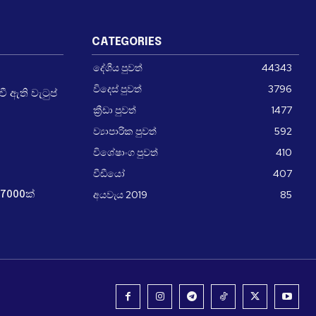
CATEGORIES
දේශීය පුවත්
44343
විදෙස් පුවත්
3796
 ඇති වැටුප්
ක්‍රීඩා පුවත්
1477
ව්‍යාපාරික පුවත්
592
විශේෂාංග පුවත්
410
වීඩීයෝ
407
අයවැය 2019
85
7000ක්