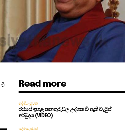
Read more
වී
දේශීය පුවත්
රජයේ ඉහළ තනතුරුවල උද්ගත වී ඇති වැටුප්
අර්බුදය (VIDEO)
දේශීය පුවත්