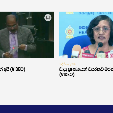
දේශීය පුවත්
් අපි (VIDEO)
වායු දූෂණයෙන් වසරකට මර
(VIDEO)