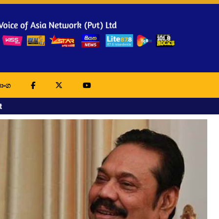
ාංග
t