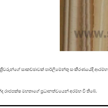
‍රීවරුන්ගේ සාකච්ඡාවක් පාර්ලිමේන්තු සංකීරණයේදි ආරම්භ 
ද රාජපක්ෂ මහතාගේ ප්‍රධානත්වයෙන් අරම්භ වී තිබේ.