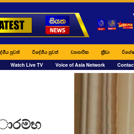
ේශීය පුවත්
විදේශීය පුවත්
ව්‍යාපාරික
ක්‍රීඩා
විශේෂ
Watch Live TV
Voice of Asia Network
Contac
අාරම්භ