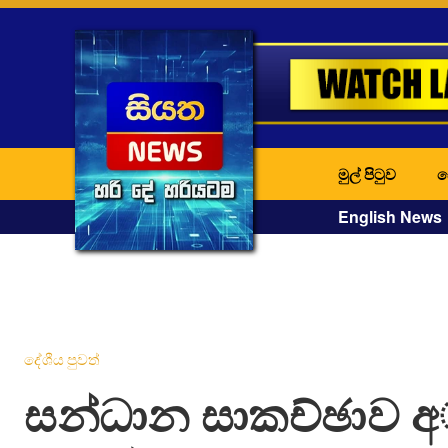
මුල් පිටුව
ද
English News
දේශීය පුවත්
සන්ධාන සාකච්ඡාව 