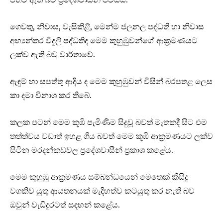
ගෙවතු, නිවාස, වැසිකිළි, මෙන්ම ජලනල පද්ධති හා නිවාස
අභ්‍යන්තර විදුලි පද්ධතිද මෙම කුහුඹුවන්ගේ ආක්‍රමණයට
ලක්ව ඇති බව වාර්තාවේ.
ඇඳුම් හා සපත්තු ආදිය ද මෙම කුහුඹුවන් විසින් බරපතළ ලෙස
කා දමා විනාශ කර තිබේ.
කලක පටන් මෙම කූඹි පැමිණිම සිදුවූ බවත් මෑතකදී සිට එම
තත්ත්වය වඩාත් ඉහළ ගිය බවත් මෙම කූඹි ආක්‍රමණයට ලක්ව
සිටින මරදන්කඩවල ප්‍රදේශවාසීන් ප්‍රකාශ කළේය.
මෙම කුහුඹු ආක්‍රමණය සම්බන්ධයෙන් මෙතෙක් කිසිදු
වගකිව යුතු ආයතනයක් මැදිහත්ව කටයුතු කර නැති බව
ඔවුන් වැඩිදුරටත් සඳහන් කළේය.