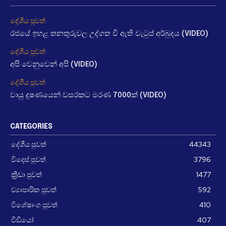
දේශීය පුවත්
රජයේ ඉහළ තනතුරුවල උද්ගත වී ඇති වැටුප් අර්බුදය (VIDEO)
දේශීය පුවත්
අපි වෙනුවෙන් අපි (VIDEO)
දේශීය පුවත්
වායු දූෂණයෙන් වසරකට මරණ 7000ක් (VIDEO)
CATEGORIES
දේශීය පුවත්
44343
විදෙස් පුවත්
3796
ක්‍රීඩා පුවත්
1477
ව්‍යාපාරික පුවත්
592
විශේෂාංග පුවත්
410
වීඩීයෝ
407