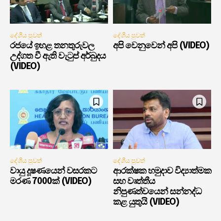
දේශීය පුවත්
දේශීය පුවත්
රජයේ ඉහළ තනතුරුවල
අපි වෙනුවෙන් අපි (VIDEO)
උද්ගත වී ඇති වැටුප් අර්බුදය
(VIDEO)
දේශීය පුවත්
දේශීය පුවත්
වායු දූෂණයෙන් වසරකට
ආරක්ෂක හමුදාව විද්‍යාත්මක
මරණ 7000ක් (VIDEO)
සහ වෘත්තීය
නිපුණත්වයෙන් සන්නද්ධ
කළ යුතුයි (VIDEO)