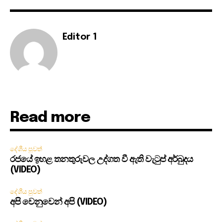
Editor 1
Read more
දේශීය පුවත්
රජයේ ඉහළ තනතුරුවල උද්ගත වී ඇති වැටුප් අර්බුදය
(VIDEO)
දේශීය පුවත්
අපි වෙනුවෙන් අපි (VIDEO)