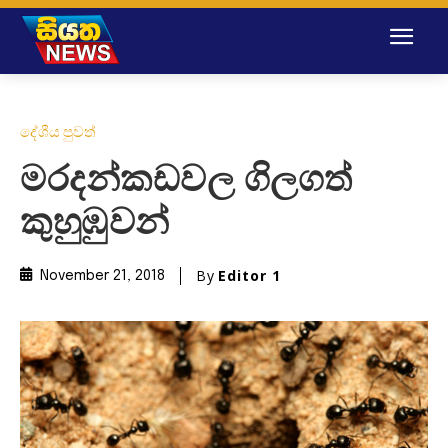
දේශීය පුවත්
මරදන්කඩවල ගිලගත්
කුහුඹුවන්
By
Editor 1
November 21, 2018