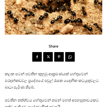
Share
කලක පටන් පවතින කුහුඹු ආක්‍රමණයක් හේතුවෙන්
මරදන්කඩවල ප්‍රදේශයේ පවුල් රැසක දෛනික කටයුතුවලට
බාධා පැමිණ තිබේ.
පවතින තත්ත්වය හේතුවෙන් තමන් මහත් අපහසුතාවයකට
පත්ව ඇති බව ප්‍රදේශවාසීන් පවසයි.