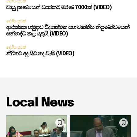
දේශීය පුවත්
වායු දූෂණයෙන් වසරකට මරණ 7000ක් (VIDEO)
දේශීය පුවත්
ආරක්ෂක හමුදාව විද්‍යාත්මක සහ වෘත්තීය නිපුණත්වයෙන්
සන්නද්ධ කළ යුතුයි (VIDEO)
දේශීය පුවත්
නිරිතට අද සිට තද වැසි (VIDEO)
Local News