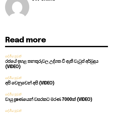
Read more
දේශීය පුවත්
රජයේ ඉහළ තනතුරුවල උද්ගත වී ඇති වැටුප් අර්බුදය
(VIDEO)
දේශීය පුවත්
අපි වෙනුවෙන් අපි (VIDEO)
දේශීය පුවත්
වායු දූෂණයෙන් වසරකට මරණ 7000ක් (VIDEO)
දේශීය පුවත්