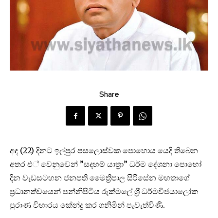
Share
අද (22) දිනට ඉල්පුර පසලොස්වක පොහොය යෙදි තිබෙන
අතර එ් වෙනුවෙන් ”සදහම් යාත්‍රා” ධර්ම දේශනා පොහෝ
දින වැඩසටහන ජනපති මෛත්‍රිපාල සිරිසේන මහතාගේ
ප්‍රධානත්වයෙන් පන්නිපිටිය රුක්මලේ ශ්‍රී ධර්මවිජයාලෝක
පුරාණ විහාරය කේන්ද්‍ර කර ගනිමින් පැවැත්විණි.