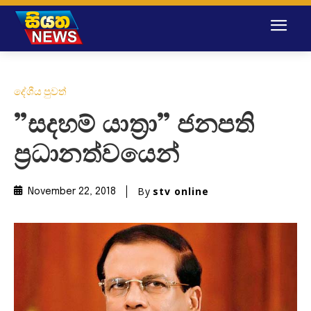
දේශීය පුවත්
”සදහම් යාත්‍රා” ජනපති
ප්‍රධානත්වයෙන්
By
stv online
November 22, 2018