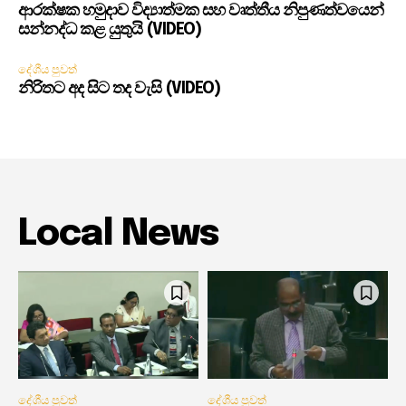
ආරක්ෂක හමුදාව විද්‍යාත්මක සහ වෘත්තීය නිපුණත්වයෙන්
සන්නද්ධ කළ යුතුයි (VIDEO)
දේශීය පුවත්
නිරිතට අද සිට තද වැසි (VIDEO)
Local News
දේශීය පුවත්
දේශීය පුවත්