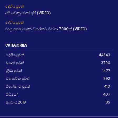
දේශීය පුවත්
අපි වෙනුවෙන් අපි (VIDEO)
දේශීය පුවත්
වායු දූෂණයෙන් වසරකට මරණ 7000ක් (VIDEO)
CATEGORIES
දේශීය පුවත්
44343
විදෙස් පුවත්
3796
ක්‍රීඩා පුවත්
1477
ව්‍යාපාරික පුවත්
592
විශේෂාංග පුවත්
410
වීඩීයෝ
407
අයවැය 2019
85