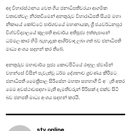
අද විහාරස්ථානය වෙත ගිය ජනාධිපතිවරයා ආගමික
වතාවත්වල නිරතවීමෙන් අනතුරුව විහාරාධිපති සියම් මහා
නිකායේ කෝට්ටේ පාර්ශවයේ මහානායක, ශ්‍රී ජයවර්ධනපුර
විශ්වවිද්‍යාලයේ කුලපති ආචාර්ය අතිපූජ්‍ය ඉත්තෑපානේ
ධම්මලංකාර හිමි බැහැදැක ආශිර්වාද ලබා ගත් බව ජනාධිපති
මාධ්‍ය අංශය සදහන් කර තිබේ.
අනතුරුව මහාචාර්ය පූජ්‍ය කොටපිටියේ රාහුල ස්වාමින්
වහන්සේ විසින් පැවැත්වූ ධර්ම දේශනාව ශ්‍රවණය කිරීමට
ජනාධිපති මෛත්‍රිපාල සිරිසේන මහතා සහභාගී වී අැති අතර
මෙම අවස්ථාවසඳහා මැති ඇමතිවරුන් පිරිසක් ද එක්ව සිටි
බව ජනපති මාධ්‍ය අංශය සදහන් කරයි.
stv online