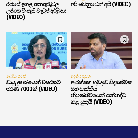
රජයේ ඉහළ තනතුරුවල
අපි වෙනුවෙන් අපි (VIDEO)
උද්ගත වී ඇති වැටුප් අර්බුදය
(VIDEO)
දේශීය පුවත්
දේශීය පුවත්
වායු දූෂණයෙන් වසරකට
ආරක්ෂක හමුදාව විද්‍යාත්මක
මරණ 7000ක් (VIDEO)
සහ වෘත්තීය
නිපුණත්වයෙන් සන්නද්ධ
කළ යුතුයි (VIDEO)